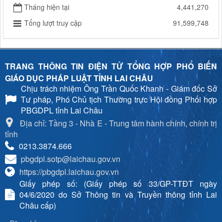
Tháng hiện tại
4,441,270
Tổng lượt truy cập
91,599,748
TRANG THÔNG TIN ĐIỆN TỬ TỔNG HỢP PHỔ BIẾN
GIÁO DỤC PHÁP LUẬT TỈNH LAI CHÂU
Chịu trách nhiệm
Ông Trần Quốc Khanh - Giám đốc Sở
Tư pháp, Phó Chủ tịch Thường trực Hội đồng Phối hợp
PBGDPL tỉnh Lai Châu
Địa chỉ: Tầng 3 - Nhà E - Trung tâm hành chính, chính trị
tỉnh
0213.3874.666
pbgdpl.sotp@laichau.gov.vn
https://pbgdpl.laichau.gov.vn
Giấy phép số: (Giấy phép số 33/GP-TTĐT ngày
04/6/2020 do Sở Thông tin và Truyền thông tỉnh Lai
Châu cấp)