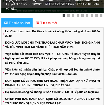
Quyết định số 58/2026/QĐ-UBND về việc ban hành Bộ tiêu chí
về xã...
Tin tức nổi bật
Tin tức mới
Lai Châu ban hành Bộ tiêu chí về xã nông thôn mới giai đoạn 2026–
2030
ĐỘNG LỰC MỚI CHO THỂ THAO LAI CHÂU VƯƠN TẦM: ĐỒNG HÀNH
VÀ TÔN VINH CÁC TÀI NĂNG THỂ THAO NĂM 2026
Viện kiểm sát nhân dân khu vực 4 – Lai Châu tổ chức tuyên truyền
Nghị quyết số 205/2025/QH15 và pháp luật về phòng, chống ma túy tại
xã Pa Ủ, tỉnh Lai...
Viện kiểm sát nhân dân tỉnh Lai Châu phối hợp với Tòa án tỉnh tổ chức
xét xử lưu động tuyên truyền pháp luật tại xã Dào San
NGHỊ ĐỊNH SỐ 281/2026/NĐ-CP: HOÀN THIỆN QUY ĐỊNH XỬ PHẠT VI
PHẠM HÀNH CHÍNH TRONG LĨNH VỰC ĐẤT ĐAI
Bộ Tài chính công bố Thông tư số 111/2020/TT-BTC tiếp tục có hiệu lực
Quyết định số 44/2026/QĐ-UBND
CHÍNH PHỦ BAN HÀNH NGHỊ ĐỊNH SỐ 299/2026/NĐ-CP QUY ĐỊNH VỀ
ngày 17/6/2026 Quy định trình tự, thủ tục hành chính về đất
TỔ CHỨC ĐƠN VỊ SỰ NGHIỆP CÔNG LẬP