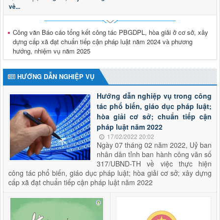
về...
2624/QĐ-UBND
Quyết định thành lập Hội đồng phối hợp phổ biến, giáo dục
pháp luật tỉnh Lai Châu
Công văn Báo cáo tổng kết công tác PBGDPL, hòa giải ở cơ sở, xây
Thời gian đăng: 15/10/2025
dựng cấp xã đạt chuẩn tiếp cận pháp luật năm 2024 và phương
lượt xem: 503 | lượt tải:284
hướng, nhiệm vụ năm 2025
HƯỚNG DẪN NGHIỆP VỤ
Hướng dẫn nghiệp vụ trong công
tác phổ biến, giáo dục pháp luật;
hòa giải cơ sở; chuẩn tiếp cận
pháp luật năm 2022
17/02/2022 20:02
Ngày 07 tháng 02 năm 2022, Uỷ ban
nhân dân tỉnh ban hành công văn số
317/UBND-TH về việc thực hiện
công tác phổ biến, giáo dục pháp luật; hòa giải cơ sở; xây dựng
cấp xã đạt chuẩn tiếp cận pháp luật năm 2022