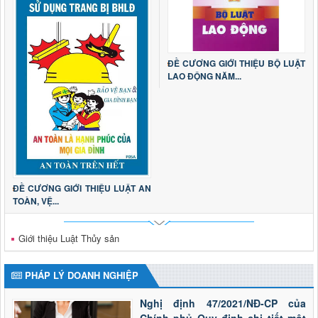
ĐỀ CƯƠNG GIỚI THIỆU BỘ LUẬT
LAO ĐỘNG NĂM...
ĐỀ CƯƠNG GIỚI THIỆU LUẬT AN
TOÀN, VỆ...
Giới thiệu Luật Thủy sản
PHÁP LÝ DOANH NGHIỆP
Nghị định 47/2021/NĐ-CP của
Chính phủ Quy định chi tiết một