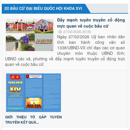
BẦU CỬ ĐẠI BIỂU QUỐC HỘI KHÓA XVI
Đẩy mạnh tuyên truyền cổ động
trực quan về cuộc bầu cử
27/02/2026 20:35
Ngày 27/02/2026 Uỷ ban nhân dân
tỉnh ban hành công văn số
1338/UBND-VX chỉ đạo các cơ quan
chuyên môn thuộc UBND tỉnh;
UBND các xã, phường về đẩy mạnh tuyên truyền cổ động trực
quan về cuộc bầu cử.
GIỚI THIỆU TỜ GẤP TUYÊN
TRUYỀN KẾT QUẢ...