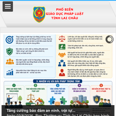
Đã kết nối EMC
uyền
Tăng cường bảo đảm an ninh, trật tự...
Ngày 03/8/2026, Ban Thường vụ Tỉnh ủy Lai Châu ban hành