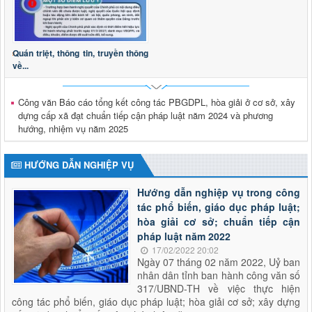
2973/KH-UBND
Triển khai tổng rà soát hệ thống văn bản quy phạm pháp
luật trên địa bàn tỉnh Lai Châu
Quán triệt, thông tin, truyền thông
Thời gian đăng: 28/04/2026
về...
lượt xem: 195 | lượt tải:93
Thông báo tuyển dụng viên chức
Công văn Báo cáo tổng kết công tác PBGDPL, hòa giải ở cơ sở, xây
Thông báo tuyển dụng viên chức trong đơn vị sự nghiệp
dựng cấp xã đạt chuẩn tiếp cận pháp luật năm 2024 và phương
công lập thuộc Sở Tư pháp tỉnh Lai Châu năm 2026
hướng, nhiệm vụ năm 2025
Thời gian đăng: 29/01/2026
lượt xem: 613 | lượt tải:180
HƯỚNG DẪN NGHIỆP VỤ
2624/QĐ-UBND
Quyết định thành lập Hội đồng phối hợp phổ biến, giáo dục
Hướng dẫn nghiệp vụ trong công
pháp luật tỉnh Lai Châu
tác phổ biến, giáo dục pháp luật;
Thời gian đăng: 15/10/2025
hòa giải cơ sở; chuẩn tiếp cận
lượt xem: 503 | lượt tải:285
pháp luật năm 2022
17/02/2022 20:02
Ngày 07 tháng 02 năm 2022, Uỷ ban
nhân dân tỉnh ban hành công văn số
317/UBND-TH về việc thực hiện
công tác phổ biến, giáo dục pháp luật; hòa giải cơ sở; xây dựng