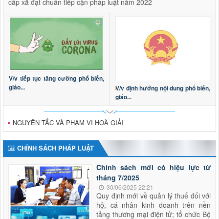
cấp xã đạt chuẩn tiếp cận pháp luật năm 2022
V/v tiếp tục tăng cường phổ biến,
giáo...
V/v định hướng nội dung phổ biến,
giáo...
NGUYÊN TẮC VÀ PHẠM VI HOÀ GIẢI
CHÍNH SÁCH PHÁP LUẬT
Chính sách mới có hiệu lực từ
tháng 7/2025
30/06/2025 22:21
Quy định mới về quản lý thuế đối với
hộ, cá nhân kinh doanh trên nền
tảng thương mại điện tử; tổ chức Bộ