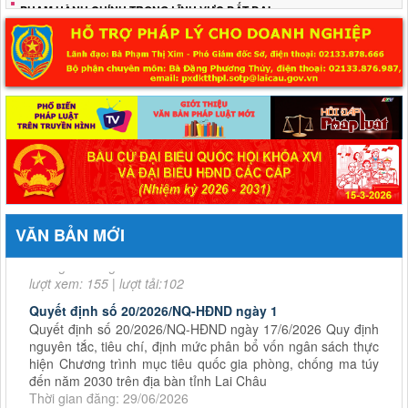
PHẠM HÀNH CHÍNH TRONG LĨNH VỰC ĐẤT ĐAI
Bộ Tài chính công bố Thông tư số 111/2020/TT-BTC tiếp tục có hiệu lực
Quyết định số 44/2026/QĐ-UBND
ngày 17/6/2026 Quy định trình tự, thủ tục hành chính về đất
đai trên địa bàn tỉnh Lai Châu
Thời gian đăng: 24/06/2026
VĂN BẢN MỚI
lượt xem: 155 | lượt tải:102
Quyết định số 20/2026/NQ-HĐND ngày 1
Quyết định số 20/2026/NQ-HĐND ngày 17/6/2026 Quy định
nguyên tắc, tiêu chí, định mức phân bổ vốn ngân sách thực
hiện Chương trình mục tiêu quốc gia phòng, chống ma túy
đến năm 2030 trên địa bàn tỉnh Lai Châu
Thời gian đăng: 29/06/2026
lượt xem: 102 | lượt tải:65
Nghị quyết số 14/2026/NQ-HĐND