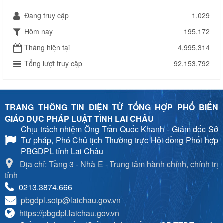
Đang truy cập
1,029
Hôm nay
195,172
Tháng hiện tại
4,995,314
Tổng lượt truy cập
92,153,792
TRANG THÔNG TIN ĐIỆN TỬ TỔNG HỢP PHỔ BIẾN
GIÁO DỤC PHÁP LUẬT TỈNH LAI CHÂU
Chịu trách nhiệm
Ông Trần Quốc Khanh - Giám đốc Sở
Tư pháp, Phó Chủ tịch Thường trực Hội đồng Phối hợp
PBGDPL tỉnh Lai Châu
Địa chỉ: Tầng 3 - Nhà E - Trung tâm hành chính, chính trị
tỉnh
0213.3874.666
pbgdpl.sotp@laichau.gov.vn
https://pbgdpl.laichau.gov.vn