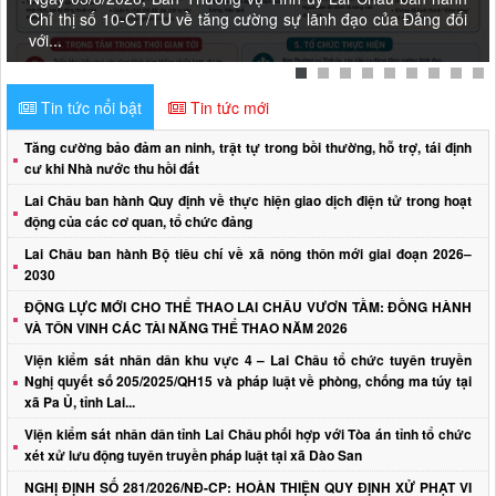
Chỉ thị số 10-CT/TU về tăng cường sự lãnh đạo của Đảng đối
với...
Tin tức nổi bật
Tin tức mới
Tăng cường bảo đảm an ninh, trật tự trong bồi thường, hỗ trợ, tái định
cư khi Nhà nước thu hồi đất
Lai Châu ban hành Quy định về thực hiện giao dịch điện tử trong hoạt
động của các cơ quan, tổ chức đảng
Lai Châu ban hành Bộ tiêu chí về xã nông thôn mới giai đoạn 2026–
2030
ĐỘNG LỰC MỚI CHO THỂ THAO LAI CHÂU VƯƠN TẦM: ĐỒNG HÀNH
VÀ TÔN VINH CÁC TÀI NĂNG THỂ THAO NĂM 2026
Viện kiểm sát nhân dân khu vực 4 – Lai Châu tổ chức tuyên truyền
Nghị quyết số 205/2025/QH15 và pháp luật về phòng, chống ma túy tại
xã Pa Ủ, tỉnh Lai...
Viện kiểm sát nhân dân tỉnh Lai Châu phối hợp với Tòa án tỉnh tổ chức
xét xử lưu động tuyên truyền pháp luật tại xã Dào San
NGHỊ ĐỊNH SỐ 281/2026/NĐ-CP: HOÀN THIỆN QUY ĐỊNH XỬ PHẠT VI