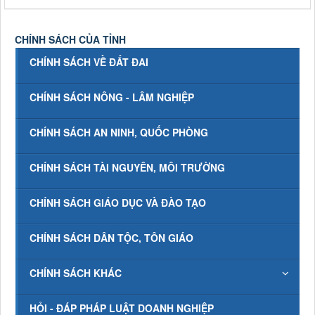
CHÍNH SÁCH CỦA TỈNH
CHÍNH SÁCH VỀ ĐẤT ĐAI
CHÍNH SÁCH NÔNG - LÂM NGHIỆP
CHÍNH SÁCH AN NINH, QUỐC PHÒNG
CHÍNH SÁCH TÀI NGUYÊN, MÔI TRƯỜNG
CHÍNH SÁCH GIÁO DỤC VÀ ĐÀO TẠO
CHÍNH SÁCH DÂN TỘC, TÔN GIÁO
CHÍNH SÁCH KHÁC
HỎI - ĐÁP PHÁP LUẬT DOANH NGHIỆP