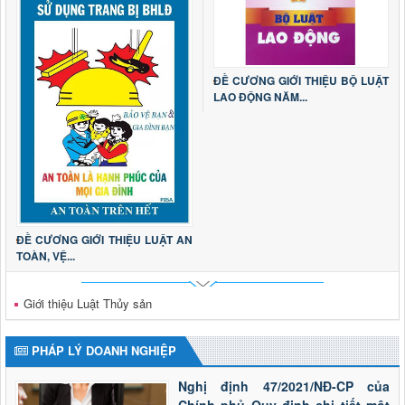
ĐỀ CƯƠNG GIỚI THIỆU BỘ LUẬT
LAO ĐỘNG NĂM...
ĐỀ CƯƠNG GIỚI THIỆU LUẬT AN
TOÀN, VỆ...
Giới thiệu Luật Thủy sản
PHÁP LÝ DOANH NGHIỆP
Nghị định 47/2021/NĐ-CP của
Chính phủ Quy định chi tiết một