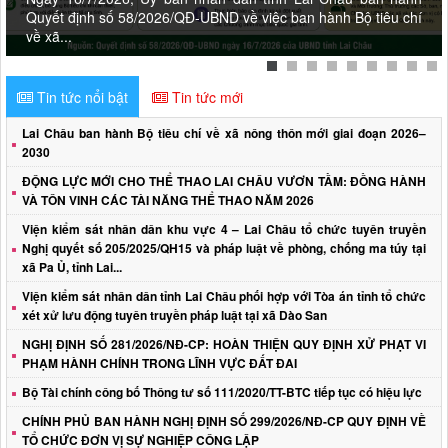
Quyết định số 58/2026/QĐ-UBND về việc ban hành Bộ tiêu chí
về xã...
Tin tức nổi bật
Tin tức mới
Lai Châu ban hành Bộ tiêu chí về xã nông thôn mới giai đoạn 2026–
2030
ĐỘNG LỰC MỚI CHO THỂ THAO LAI CHÂU VƯƠN TẦM: ĐỒNG HÀNH
VÀ TÔN VINH CÁC TÀI NĂNG THỂ THAO NĂM 2026
Viện kiểm sát nhân dân khu vực 4 – Lai Châu tổ chức tuyên truyền
Nghị quyết số 205/2025/QH15 và pháp luật về phòng, chống ma túy tại
xã Pa Ủ, tỉnh Lai...
Viện kiểm sát nhân dân tỉnh Lai Châu phối hợp với Tòa án tỉnh tổ chức
xét xử lưu động tuyên truyền pháp luật tại xã Dào San
NGHỊ ĐỊNH SỐ 281/2026/NĐ-CP: HOÀN THIỆN QUY ĐỊNH XỬ PHẠT VI
PHẠM HÀNH CHÍNH TRONG LĨNH VỰC ĐẤT ĐAI
Bộ Tài chính công bố Thông tư số 111/2020/TT-BTC tiếp tục có hiệu lực
CHÍNH PHỦ BAN HÀNH NGHỊ ĐỊNH SỐ 299/2026/NĐ-CP QUY ĐỊNH VỀ
TỔ CHỨC ĐƠN VỊ SỰ NGHIỆP CÔNG LẬP