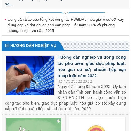
Thông báo tuyển dụng viên chức trong đơn vị sự nghiệp
về...
công lập thuộc Sở Tư pháp tỉnh Lai Châu năm 2026
Thời gian đăng: 29/01/2026
lượt xem: 612 | lượt tải:177
Công văn Báo cáo tổng kết công tác PBGDPL, hòa giải ở cơ sở, xây
dựng cấp xã đạt chuẩn tiếp cận pháp luật năm 2024 và phương
2624/QĐ-UBND
hướng, nhiệm vụ năm 2025
Quyết định thành lập Hội đồng phối hợp phổ biến, giáo dục
pháp luật tỉnh Lai Châu
Thời gian đăng: 15/10/2025
HƯỚNG DẪN NGHIỆP VỤ
lượt xem: 501 | lượt tải:283
Hướng dẫn nghiệp vụ trong công
tác phổ biến, giáo dục pháp luật;
hòa giải cơ sở; chuẩn tiếp cận
pháp luật năm 2022
17/02/2022 20:02
Ngày 07 tháng 02 năm 2022, Uỷ ban
nhân dân tỉnh ban hành công văn số
317/UBND-TH về việc thực hiện
công tác phổ biến, giáo dục pháp luật; hòa giải cơ sở; xây dựng
cấp xã đạt chuẩn tiếp cận pháp luật năm 2022