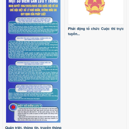
Nghị quyết số 15/2026/NQ-HĐND
Nghị quyết số 15/2026/NQ-HĐND ngày 03/6/2026 Sửa đổi,
bổ sung một số điều của Quy định mức chi tập huấn, bồi
dưỡng giáo viên và cán bộ quản lý cơ sở giáo dục để thực
hiện chương trình mới, sách giáo khoa mới giáo dục phổ
Phát động tổ chức Cuộc thi trực
thông trên địa bàn tỉnh ba
tuyến...
Thời gian đăng: 19/06/2026
lượt xem: 132 | lượt tải:51
Nghị quyết số 13/2026/NQ-HĐND
Nghị quyết số 13/2026/NQ-HĐND ngày 03/6/2026 về Quy
định mức thu, miễn, giảm, thu, nộp, quản lý và sử dụng các
khoản phí, lệ phí thuộc thẩm quyền quyết định của Hội đồng
nhân dân tỉnh Lai Châu
Thời gian đăng: 19/06/2026
lượt xem: 145 | lượt tải:134
2973/KH-UBND
Triển khai tổng rà soát hệ thống văn bản quy phạm pháp
luật trên địa bàn tỉnh Lai Châu
Thời gian đăng: 28/04/2026
lượt xem: 193 | lượt tải:91
Thông báo tuyển dụng viên chức
Quán triệt, thông tin, truyền thông