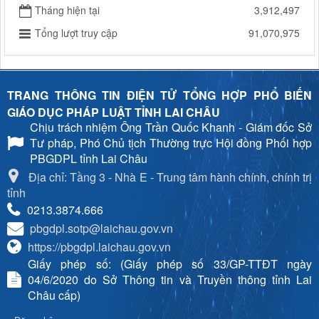
Tháng hiện tại
3,912,497
Tổng lượt truy cập
91,070,975
TRANG THÔNG TIN ĐIỆN TỬ TỔNG HỢP PHỔ BIẾN
GIÁO DỤC PHÁP LUẬT TỈNH LAI CHÂU
Chịu trách nhiệm
Ông Trần Quốc Khanh - Giám đốc Sở
Tư pháp, Phó Chủ tịch Thường trực Hội đồng Phối hợp
PBGDPL tỉnh Lai Châu
Địa chỉ: Tầng 3 - Nhà E - Trung tâm hành chính, chính trị
tỉnh
0213.3874.666
pbgdpl.sotp@laichau.gov.vn
https://pbgdpl.laichau.gov.vn
Giấy phép số: (Giấy phép số 33/GP-TTĐT ngày
04/6/2020 do Sở Thông tin và Truyền thông tỉnh Lai
Châu cấp)