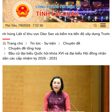
Thứ Sáu, 7/8/2026
7
:
52
:
38
Toggl
navig
t sĩ khu vực Dào San và kiểm tra tiến độ xây dựng Trường Phổ thông Nộ
Trang chủ
Tin tức - Sự kiện
Chuyên đề
Chuyên đề tổng hợp
Bầu cử đại biểu Quốc hội khóa XVI và đại biểu Hội đồng nhân
dân các cấp nhiệm kỳ 2026 - 2031