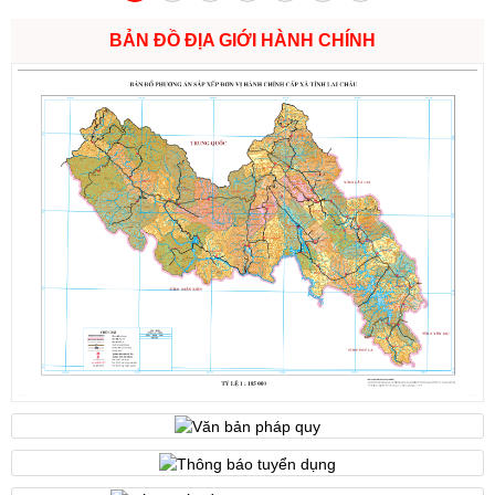
Số:
6731/UBND-KTN
BẢN ĐỒ ĐỊA GIỚI HÀNH CHÍNH
Tên:
(Công văn V/v triển khai thực hiện Nghị định số
303/2026/NĐ-CP ngày 01/8/2026 của Chính phủ sửa đổi, bổ
sung một số điều của Nghị định số 32/2024/NĐ-CP ngày
15/3/2024 của Chính phủ về quản lý, phát triển cụm công nghiệp)
Ngày ban hành: (06/08/2026)
Số:
1701/QĐ-UBND
Tên:
(Quyết định Về việc công bố thủ tục hành chính được sửa
đổi, bổ sung và phê duyệt Quy trình nội bộ giải quyết trong lĩnh
vực thành lập và hoạt động của hộ kinh doanh thuộc phạm vi
chức năng quản lý của Sở Tài chính)
Ngày ban hành: (05/08/2026)
-
Ngày hiệu lực: (05/08/2026)
Số:
1705/QĐ-UBND
Tên:
(Quyết định Về việc công bố thủ tục hành chính sửa đổi, bổ
sung và phê duyệt Quy trình nội bộ giải quyết thủ tục hành chính
trong lĩnh vực đấu thầu lựa chọn nhà đầu tư thuộc phạm vi chức