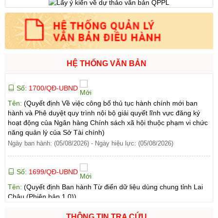
năng quản lý của Sở Tài chính)
Ngày ban hành: (05/08/2026)
-
Ngày hiệu lực: (05/08/2026)
Số:
1700/QĐ-UBND
HỆ THỐNG VĂN BẢN
Tên:
(Quyết định Về việc công bố thủ tục hành chính mới ban
hành và Phê duyệt quy trình nội bộ giải quyết lĩnh vực đăng ký
hoạt động của Ngân hàng Chính sách xã hội thuộc phạm vi chức
năng quản lý của Sở Tài chính)
Ngày ban hành: (05/08/2026)
-
Ngày hiệu lực: (05/08/2026)
Số:
1699/QĐ-UBND
Tên:
(Quyết định Ban hành Từ điển dữ liệu dùng chung tỉnh Lai
Châu (Phiên bản 1.0))
Ngày ban hành: (05/08/2026)
-
Ngày hiệu lực: (05/08/2026)
Số:
1702/QĐ-UBND
Tên:
(Quyết định Về việc công bố thủ tục hành chính được sửa
THÔNG TIN TRA CỨU