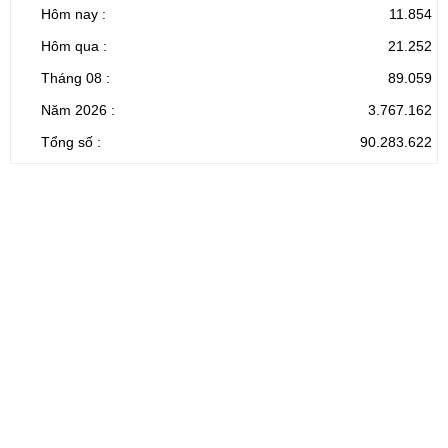
đổi, bổ sung và phê duyệt Quy trình nội bộ giải quyết thủ tục
Hôm nay :
11.854
hành chính lĩnh vực thành lập và hoạt động của tổ hợp tác không
Hôm qua :
21.252
đăng ký thuộc phạm vi chức năng quản lý của Sở Tài chính)
Ngày ban hành: (05/08/2026)
-
Ngày hiệu lực: (05/08/2026)
Tháng 08 :
89.059
Năm 2026 :
3.767.162
Tổng số :
90.283.622
CỔNG THÔNG TIN ĐIỆN TỬ TỈNH LAI CHÂU
Cơ quan chủ
Ủy ban nhân dân tỉnh Lai Châu
quản:
31/GP-TTĐT do Sở Văn hóa, Thể thao và
Giấy phép số:
Du lịch cấp 17/4/2026
Chịu trách
Hoàng Minh Hải - Chánh Văn phòng UBND
nhiệm chính:
tỉnh Lai Châu
Trụ sở:
Tầng 1,2,3 nhà B - Trung tâm Hành chính -
Điện thoại | Fax:
Chính trị tỉnh Lai Châu
Email:
02133.876.337; 02133.876.359 |
02133.876.356
laichau@chinhphu.vn