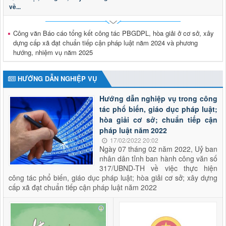
2973/KH-UBND
về...
Triển khai tổng rà soát hệ thống văn bản quy phạm pháp
luật trên địa bàn tỉnh Lai Châu
Thời gian đăng: 28/04/2026
Công văn Báo cáo tổng kết công tác PBGDPL, hòa giải ở cơ sở, xây
lượt xem: 194 | lượt tải:92
dựng cấp xã đạt chuẩn tiếp cận pháp luật năm 2024 và phương
hướng, nhiệm vụ năm 2025
Thông báo tuyển dụng viên chức
Thông báo tuyển dụng viên chức trong đơn vị sự nghiệp
công lập thuộc Sở Tư pháp tỉnh Lai Châu năm 2026
HƯỚNG DẪN NGHIỆP VỤ
Thời gian đăng: 29/01/2026
lượt xem: 613 | lượt tải:177
Hướng dẫn nghiệp vụ trong công
tác phổ biến, giáo dục pháp luật;
2624/QĐ-UBND
hòa giải cơ sở; chuẩn tiếp cận
Quyết định thành lập Hội đồng phối hợp phổ biến, giáo dục
pháp luật năm 2022
pháp luật tỉnh Lai Châu
Thời gian đăng: 15/10/2025
17/02/2022 20:02
Ngày 07 tháng 02 năm 2022, Uỷ ban
lượt xem: 503 | lượt tải:284
nhân dân tỉnh ban hành công văn số
317/UBND-TH về việc thực hiện
công tác phổ biến, giáo dục pháp luật; hòa giải cơ sở; xây dựng
cấp xã đạt chuẩn tiếp cận pháp luật năm 2022