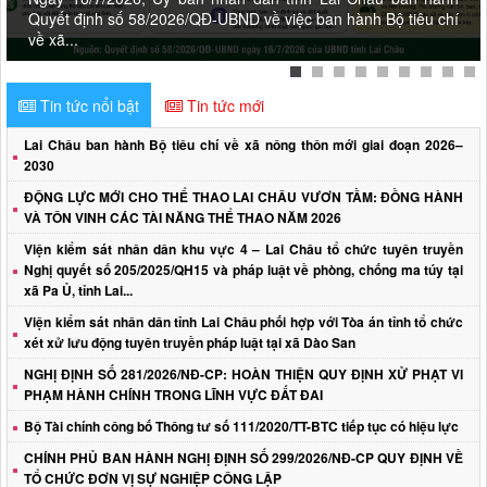
Quyết định số 58/2026/QĐ-UBND về việc ban hành Bộ tiêu chí
về xã...
Tin tức nổi bật
Tin tức mới
Lai Châu ban hành Bộ tiêu chí về xã nông thôn mới giai đoạn 2026–
2030
ĐỘNG LỰC MỚI CHO THỂ THAO LAI CHÂU VƯƠN TẦM: ĐỒNG HÀNH
VÀ TÔN VINH CÁC TÀI NĂNG THỂ THAO NĂM 2026
Viện kiểm sát nhân dân khu vực 4 – Lai Châu tổ chức tuyên truyền
Nghị quyết số 205/2025/QH15 và pháp luật về phòng, chống ma túy tại
xã Pa Ủ, tỉnh Lai...
Viện kiểm sát nhân dân tỉnh Lai Châu phối hợp với Tòa án tỉnh tổ chức
xét xử lưu động tuyên truyền pháp luật tại xã Dào San
NGHỊ ĐỊNH SỐ 281/2026/NĐ-CP: HOÀN THIỆN QUY ĐỊNH XỬ PHẠT VI
PHẠM HÀNH CHÍNH TRONG LĨNH VỰC ĐẤT ĐAI
Bộ Tài chính công bố Thông tư số 111/2020/TT-BTC tiếp tục có hiệu lực
CHÍNH PHỦ BAN HÀNH NGHỊ ĐỊNH SỐ 299/2026/NĐ-CP QUY ĐỊNH VỀ
TỔ CHỨC ĐƠN VỊ SỰ NGHIỆP CÔNG LẬP