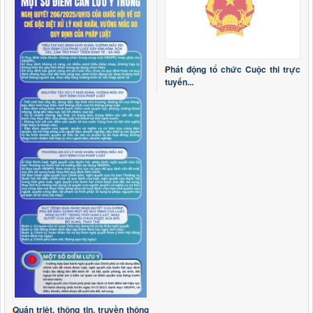
Nghị quyết số 16/2026/NQ-HĐND ngày 03/6/2026 Quy định
một số nội dung và mức chi quản lý, thực hiện chương trình
và nhiệm vụ, hỗ trợ hoạt động khoa học, công nghệ và đổi
mới sáng tạo có sử dụng ngân sách nhà nước thuộc phạm vi
quản lý của tỉnh Lai
Thời gian đăng: 19/06/2026
Phát động tổ chức Cuộc thi trực
lượt xem: 152 | lượt tải:59
tuyến...
Nghị quyết số 15/2026/NQ-HĐND
Nghị quyết số 15/2026/NQ-HĐND ngày 03/6/2026 Sửa đổi,
bổ sung một số điều của Quy định mức chi tập huấn, bồi
dưỡng giáo viên và cán bộ quản lý cơ sở giáo dục để thực
hiện chương trình mới, sách giáo khoa mới giáo dục phổ
thông trên địa bàn tỉnh ba
Thời gian đăng: 19/06/2026
lượt xem: 135 | lượt tải:51
Nghị quyết số 13/2026/NQ-HĐND
Nghị quyết số 13/2026/NQ-HĐND ngày 03/6/2026 về Quy
định mức thu, miễn, giảm, thu, nộp, quản lý và sử dụng các
khoản phí, lệ phí thuộc thẩm quyền quyết định của Hội đồng
nhân dân tỉnh Lai Châu
Thời gian đăng: 19/06/2026
lượt xem: 152 | lượt tải:141
Quán triệt, thông tin, truyền thông