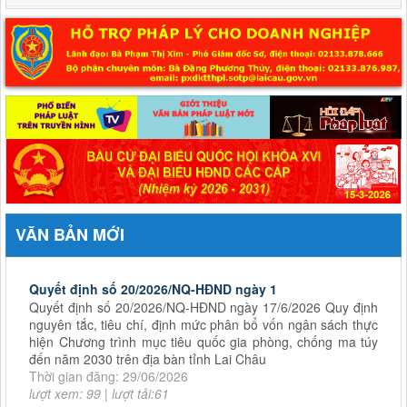
Bộ Tài chính ban hành Thông tư số 98/2026/TT-BTC về Quy chế mẫu
kiểm toán nội bộ
Quyết định số 44/2026/QĐ-UBND
ngày 17/6/2026 Quy định trình tự, thủ tục hành chính về đất
đai trên địa bàn tỉnh Lai Châu
Thời gian đăng: 24/06/2026
lượt xem: 152 | lượt tải:100
VĂN BẢN MỚI
Quyết định số 20/2026/NQ-HĐND ngày 1
Quyết định số 20/2026/NQ-HĐND ngày 17/6/2026 Quy định
nguyên tắc, tiêu chí, định mức phân bổ vốn ngân sách thực
hiện Chương trình mục tiêu quốc gia phòng, chống ma túy
đến năm 2030 trên địa bàn tỉnh Lai Châu
Thời gian đăng: 29/06/2026
lượt xem: 99 | lượt tải:61
Nghị quyết số 14/2026/NQ-HĐND
Nghị quyết số 14/2026/NQ-HĐND ngày 03/6/2026 Quy định