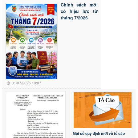
Chính sách mới
Quyết định số 44/2026/QĐ-UBND
có hiệu lực từ
ngày 17/6/2026 Quy định trình tự, thủ tục hành chính về đất
tháng 7/2026
đai trên địa bàn tỉnh Lai Châu
Thời gian đăng: 24/06/2026
lượt xem: 152 | lượt tải:100
Quyết định số 20/2026/NQ-HĐND ngày 1
Quyết định số 20/2026/NQ-HĐND ngày 17/6/2026 Quy định
nguyên tắc, tiêu chí, định mức phân bổ vốn ngân sách thực
hiện Chương trình mục tiêu quốc gia phòng, chống ma túy
đến năm 2030 trên địa bàn tỉnh Lai Châu
Thời gian đăng: 29/06/2026
lượt xem: 99 | lượt tải:61
01/07/2026 10:07
Nghị quyết số 14/2026/NQ-HĐND
Nghị quyết số 14/2026/NQ-HĐND ngày 03/6/2026 Quy định
về mức thu và quản lý, sử dụng kinh phí đóng góp của tổ
chức, cá nhân khai thác khoáng sản trên địa bàn tỉnh Lai
Châu
Thời gian đăng: 19/06/2026
lượt xem: 156 | lượt tải:54
Nghị quyết số 18/2026/NQ-HĐND
Một số quy định mới về tố cáo
Nghị quyết số 18/2026/NQ-HĐND ngày 03/6/2026 Bãi bỏ