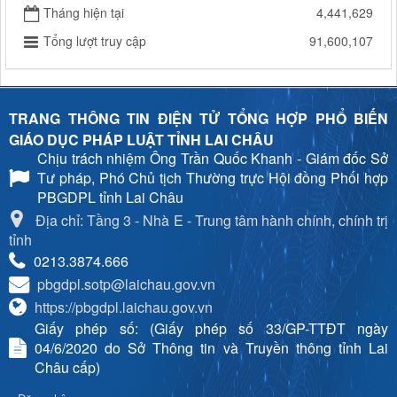
Tháng hiện tại
4,441,629
Tổng lượt truy cập
91,600,107
TRANG THÔNG TIN ĐIỆN TỬ TỔNG HỢP PHỔ BIẾN
GIÁO DỤC PHÁP LUẬT TỈNH LAI CHÂU
Chịu trách nhiệm
Ông Trần Quốc Khanh - Giám đốc Sở
Tư pháp, Phó Chủ tịch Thường trực Hội đồng Phối hợp
PBGDPL tỉnh Lai Châu
Địa chỉ: Tầng 3 - Nhà E - Trung tâm hành chính, chính trị
tỉnh
0213.3874.666
pbgdpl.sotp@laichau.gov.vn
https://pbgdpl.laichau.gov.vn
Giấy phép số: (Giấy phép số 33/GP-TTĐT ngày
04/6/2020 do Sở Thông tin và Truyền thông tỉnh Lai
Châu cấp)