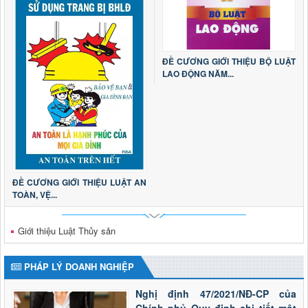
ĐỀ CƯƠNG GIỚI THIỆU BỘ LUẬT
LAO ĐỘNG NĂM...
ĐỀ CƯƠNG GIỚI THIỆU LUẬT AN
TOÀN, VỆ...
Giới thiệu Luật Thủy sản
PHÁP LÝ DOANH NGHIỆP
Nghị định 47/2021/NĐ-CP của
Chính phủ Quy định chi tiết một