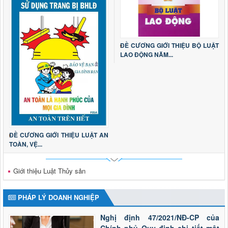
ĐỀ CƯƠNG GIỚI THIỆU BỘ LUẬT
LAO ĐỘNG NĂM...
ĐỀ CƯƠNG GIỚI THIỆU LUẬT AN
TOÀN, VỆ...
Giới thiệu Luật Thủy sản
PHÁP LÝ DOANH NGHIỆP
Nghị định 47/2021/NĐ-CP của
Chính phủ Quy định chi tiết một