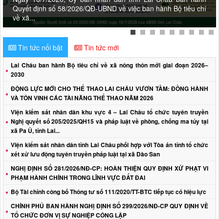
Tin tức nổi bật
Tin tức mới
Lai Châu ban hành Bộ tiêu chí về xã nông thôn mới giai đoạn 2026–
2030
ĐỘNG LỰC MỚI CHO THỂ THAO LAI CHÂU VƯƠN TẦM: ĐỒNG HÀNH
VÀ TÔN VINH CÁC TÀI NĂNG THỂ THAO NĂM 2026
Viện kiểm sát nhân dân khu vực 4 – Lai Châu tổ chức tuyên truyền
Nghị quyết số 205/2025/QH15 và pháp luật về phòng, chống ma túy tại
xã Pa Ủ, tỉnh Lai...
Viện kiểm sát nhân dân tỉnh Lai Châu phối hợp với Tòa án tỉnh tổ chức
xét xử lưu động tuyên truyền pháp luật tại xã Dào San
NGHỊ ĐỊNH SỐ 281/2026/NĐ-CP: HOÀN THIỆN QUY ĐỊNH XỬ PHẠT VI
PHẠM HÀNH CHÍNH TRONG LĨNH VỰC ĐẤT ĐAI
Bộ Tài chính công bố Thông tư số 111/2020/TT-BTC tiếp tục có hiệu lực
CHÍNH PHỦ BAN HÀNH NGHỊ ĐỊNH SỐ 299/2026/NĐ-CP QUY ĐỊNH VỀ
TỔ CHỨC ĐƠN VỊ SỰ NGHIỆP CÔNG LẬP