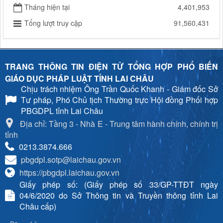
Tháng hiện tại
4,401,953
Tổng lượt truy cập
91,560,431
TRANG THÔNG TIN ĐIỆN TỬ TỔNG HỢP PHỔ BIẾN
GIÁO DỤC PHÁP LUẬT TỈNH LAI CHÂU
Chịu trách nhiệm
Ông Trần Quốc Khanh - Giám đốc Sở
Tư pháp, Phó Chủ tịch Thường trực Hội đồng Phối hợp
PBGDPL tỉnh Lai Châu
Địa chỉ: Tầng 3 - Nhà E - Trung tâm hành chính, chính trị
tỉnh
0213.3874.666
pbgdpl.sotp@laichau.gov.vn
https://pbgdpl.laichau.gov.vn
Giấy phép số: (Giấy phép số 33/GP-TTĐT ngày
04/6/2020 do Sở Thông tin và Truyền thông tỉnh Lai
Châu cấp)