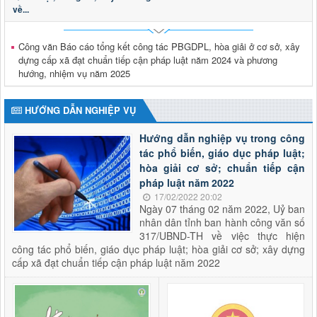
về...
Thông báo tuyển dụng viên chức
Thông báo tuyển dụng viên chức trong đơn vị sự nghiệp
công lập thuộc Sở Tư pháp tỉnh Lai Châu năm 2026
Công văn Báo cáo tổng kết công tác PBGDPL, hòa giải ở cơ sở, xây
Thời gian đăng: 29/01/2026
dựng cấp xã đạt chuẩn tiếp cận pháp luật năm 2024 và phương
lượt xem: 613 | lượt tải:177
hướng, nhiệm vụ năm 2025
2624/QĐ-UBND
Quyết định thành lập Hội đồng phối hợp phổ biến, giáo dục
HƯỚNG DẪN NGHIỆP VỤ
pháp luật tỉnh Lai Châu
Thời gian đăng: 15/10/2025
Hướng dẫn nghiệp vụ trong công
lượt xem: 503 | lượt tải:284
tác phổ biến, giáo dục pháp luật;
hòa giải cơ sở; chuẩn tiếp cận
pháp luật năm 2022
17/02/2022 20:02
Ngày 07 tháng 02 năm 2022, Uỷ ban
nhân dân tỉnh ban hành công văn số
317/UBND-TH về việc thực hiện
công tác phổ biến, giáo dục pháp luật; hòa giải cơ sở; xây dựng
cấp xã đạt chuẩn tiếp cận pháp luật năm 2022