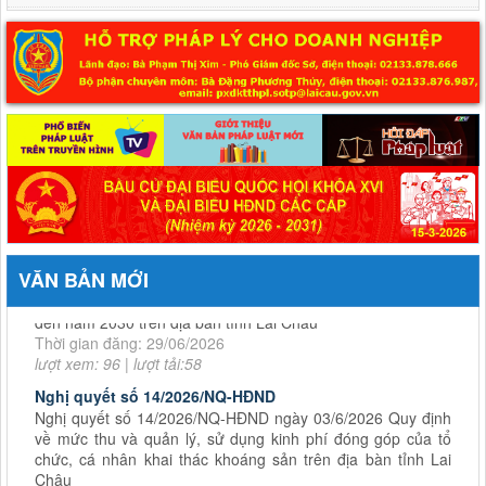
Bộ Tài chính ban hành Thông tư số 98/2026/TT-BTC về Quy chế mẫu
kiểm toán nội bộ
Quyết định số 44/2026/QĐ-UBND
ngày 17/6/2026 Quy định trình tự, thủ tục hành chính về đất
đai trên địa bàn tỉnh Lai Châu
Thời gian đăng: 24/06/2026
lượt xem: 152 | lượt tải:76
Quyết định số 20/2026/NQ-HĐND ngày 1
Quyết định số 20/2026/NQ-HĐND ngày 17/6/2026 Quy định
nguyên tắc, tiêu chí, định mức phân bổ vốn ngân sách thực
hiện Chương trình mục tiêu quốc gia phòng, chống ma túy
đến năm 2030 trên địa bàn tỉnh Lai Châu
VĂN BẢN MỚI
Thời gian đăng: 29/06/2026
lượt xem: 96 | lượt tải:58
Nghị quyết số 14/2026/NQ-HĐND
Nghị quyết số 14/2026/NQ-HĐND ngày 03/6/2026 Quy định
về mức thu và quản lý, sử dụng kinh phí đóng góp của tổ
chức, cá nhân khai thác khoáng sản trên địa bàn tỉnh Lai
Châu
Thời gian đăng: 19/06/2026
lượt xem: 156 | lượt tải:54