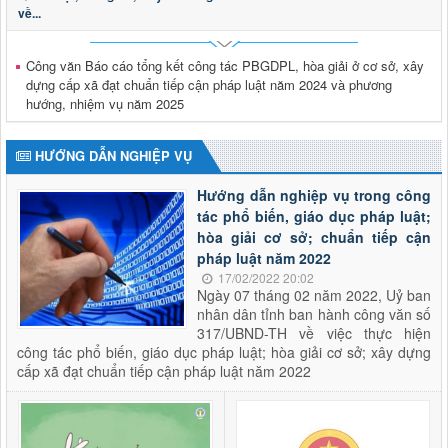
Thông báo tuyển dụng viên chức
về...
Thông báo tuyển dụng viên chức trong đơn vị sự nghiệp
công lập thuộc Sở Tư pháp tỉnh Lai Châu năm 2026
Thời gian đăng: 29/01/2026
Công văn Báo cáo tổng kết công tác PBGDPL, hòa giải ở cơ sở, xây
lượt xem: 612 | lượt tải:177
dựng cấp xã đạt chuẩn tiếp cận pháp luật năm 2024 và phương
hướng, nhiệm vụ năm 2025
2624/QĐ-UBND
Quyết định thành lập Hội đồng phối hợp phổ biến, giáo dục
pháp luật tỉnh Lai Châu
HƯỚNG DẪN NGHIỆP VỤ
Thời gian đăng: 15/10/2025
lượt xem: 501 | lượt tải:283
Hướng dẫn nghiệp vụ trong công
tác phổ biến, giáo dục pháp luật;
hòa giải cơ sở; chuẩn tiếp cận
pháp luật năm 2022
17/02/2022 20:02
Ngày 07 tháng 02 năm 2022, Uỷ ban
nhân dân tỉnh ban hành công văn số
317/UBND-TH về việc thực hiện
công tác phổ biến, giáo dục pháp luật; hòa giải cơ sở; xây dựng
cấp xã đạt chuẩn tiếp cận pháp luật năm 2022