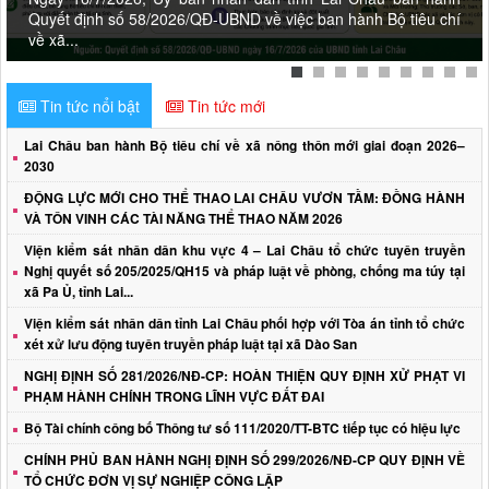
Quyết định số 58/2026/QĐ-UBND về việc ban hành Bộ tiêu chí
về xã...
Tin tức nổi bật
Tin tức mới
Lai Châu ban hành Bộ tiêu chí về xã nông thôn mới giai đoạn 2026–
2030
ĐỘNG LỰC MỚI CHO THỂ THAO LAI CHÂU VƯƠN TẦM: ĐỒNG HÀNH
VÀ TÔN VINH CÁC TÀI NĂNG THỂ THAO NĂM 2026
Viện kiểm sát nhân dân khu vực 4 – Lai Châu tổ chức tuyên truyền
Nghị quyết số 205/2025/QH15 và pháp luật về phòng, chống ma túy tại
xã Pa Ủ, tỉnh Lai...
Viện kiểm sát nhân dân tỉnh Lai Châu phối hợp với Tòa án tỉnh tổ chức
xét xử lưu động tuyên truyền pháp luật tại xã Dào San
NGHỊ ĐỊNH SỐ 281/2026/NĐ-CP: HOÀN THIỆN QUY ĐỊNH XỬ PHẠT VI
PHẠM HÀNH CHÍNH TRONG LĨNH VỰC ĐẤT ĐAI
Bộ Tài chính công bố Thông tư số 111/2020/TT-BTC tiếp tục có hiệu lực
CHÍNH PHỦ BAN HÀNH NGHỊ ĐỊNH SỐ 299/2026/NĐ-CP QUY ĐỊNH VỀ
TỔ CHỨC ĐƠN VỊ SỰ NGHIỆP CÔNG LẬP