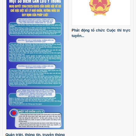
lượt xem: 148 | lượt tải:59
Nghị quyết số 15/2026/NQ-HĐND
Nghị quyết số 15/2026/NQ-HĐND ngày 03/6/2026 Sửa đổi,
bổ sung một số điều của Quy định mức chi tập huấn, bồi
dưỡng giáo viên và cán bộ quản lý cơ sở giáo dục để thực
Phát động tổ chức Cuộc thi trực
hiện chương trình mới, sách giáo khoa mới giáo dục phổ
tuyến...
thông trên địa bàn tỉnh ba
Thời gian đăng: 19/06/2026
lượt xem: 132 | lượt tải:51
Nghị quyết số 13/2026/NQ-HĐND
Nghị quyết số 13/2026/NQ-HĐND ngày 03/6/2026 về Quy
định mức thu, miễn, giảm, thu, nộp, quản lý và sử dụng các
khoản phí, lệ phí thuộc thẩm quyền quyết định của Hội đồng
nhân dân tỉnh Lai Châu
Thời gian đăng: 19/06/2026
lượt xem: 145 | lượt tải:134
2973/KH-UBND
Triển khai tổng rà soát hệ thống văn bản quy phạm pháp
luật trên địa bàn tỉnh Lai Châu
Thời gian đăng: 28/04/2026
lượt xem: 193 | lượt tải:91
Quán triệt, thông tin, truyền thông