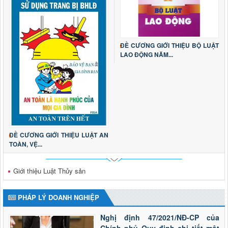
ĐỀ CƯƠNG GIỚI THIỆU BỘ LUẬT
LAO ĐỘNG NĂM...
ĐỀ CƯƠNG GIỚI THIỆU LUẬT AN
TOÀN, VỆ...
Giới thiệu Luật Thủy sản
PHÁP LÝ DOANH NGHIỆP
Nghị định 47/2021/NĐ-CP của
Chính phủ Quy định chi tiết một