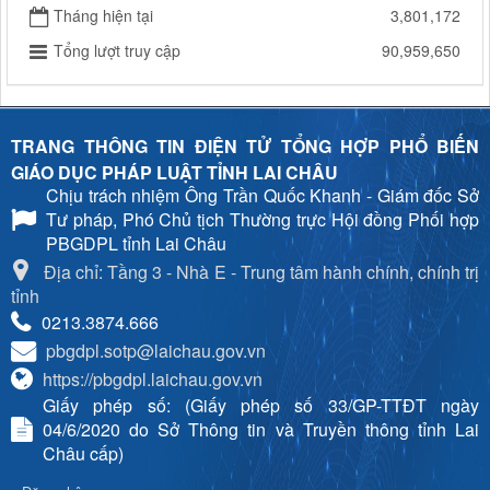
Tháng hiện tại
3,801,172
Tổng lượt truy cập
90,959,650
TRANG THÔNG TIN ĐIỆN TỬ TỔNG HỢP PHỔ BIẾN
GIÁO DỤC PHÁP LUẬT TỈNH LAI CHÂU
Chịu trách nhiệm
Ông Trần Quốc Khanh - Giám đốc Sở
Tư pháp, Phó Chủ tịch Thường trực Hội đồng Phối hợp
PBGDPL tỉnh Lai Châu
Địa chỉ: Tầng 3 - Nhà E - Trung tâm hành chính, chính trị
tỉnh
0213.3874.666
pbgdpl.sotp@laichau.gov.vn
https://pbgdpl.laichau.gov.vn
Giấy phép số: (Giấy phép số 33/GP-TTĐT ngày
04/6/2020 do Sở Thông tin và Truyền thông tỉnh Lai
Châu cấp)