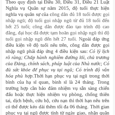
Theo quy định tại Điều 30,
Điều 31, Điều 21
Luật
Nghĩa vụ Quân sự năm 2015, độ tuổi thực hiện
nghĩa vụ quân sự của c
ông dân đủ 18 tuổi được gọi
nhập ngũ; độ tuổi gọi nhập ngũ từ đủ 18 tuổi đến
hết 25 tuổi; công dân được đào tạo trình độ cao
đẳng, đại học đã được tạm hoãn gọi nhập ngũ thì độ
tuổi gọi nhập ngũ đến hết 27 tuổi. N
goài đáp ứng
điều kiện về độ tuổi nêu trên,
công dân được gọi
nhập ngũ phải đáp ứng 4 điều kiện sau:
Có lý lịch
rõ ràng; Chấp hành nghiêm đường lối, chủ trương
của Đảng, chính sách, pháp luật của Nhà nước; Có
đủ sức khỏe để phục vụ tại ngũ; Có trình độ văn
hóa phù hợp.
Thời hạn phục vụ tại ngũ trong thời
bình của hạ sĩ quan, binh sĩ là 24
tháng. Trong
trường hợp cần bảo đảm nhiệm vụ sẵn sàng chiến
đấu hoặc thực hiện nhiệm vụ phòng, chống thiên
tai, dịch bệnh, cứu hộ, cứu nạn thì thời hạn nêu trên
có thể được kéo dài thêm tối đa 06 tháng. Thời gian
phục vụ tại ngũ được tính từ ngày giao, nhận quân