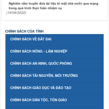
Nghiêm cấm truyền đưa tài liệu bí mật nhà nước qua mạng
trong quá trình thực hiện nhiệm vụ
(19/06/2022)
CHÍNH SÁCH CỦA TỈNH
CHÍNH SÁCH VỀ ĐẤT ĐAI
CHÍNH SÁCH NÔNG - LÂM NGHIỆP
CHÍNH SÁCH AN NINH, QUỐC PHÒNG
CHÍNH SÁCH TÀI NGUYÊN, MÔI TRƯỜNG
CHÍNH SÁCH GIÁO DỤC VÀ ĐÀO TẠO
CHÍNH SÁCH DÂN TỘC, TÔN GIÁO