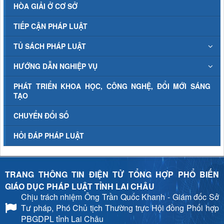
HÒA GIẢI Ở CƠ SỞ
TIẾP CẬN PHÁP LUẬT
TỦ SÁCH PHÁP LUẬT
HƯỚNG DẪN NGHIỆP VỤ
PHÁT TRIỂN KHOA HỌC, CÔNG NGHỆ, ĐỔI MỚI SÁNG
TẠO
CHUYỂN ĐỔI SỐ
HỎI ĐÁP PHÁP LUẬT
TRANG THÔNG TIN ĐIỆN TỬ TỔNG HỢP PHỔ BIẾN
GIÁO DỤC PHÁP LUẬT TỈNH LAI CHÂU
Chịu trách nhiệm
Ông Trần Quốc Khanh - Giám đốc Sở
Tư pháp, Phó Chủ tịch Thường trực Hội đồng Phối hợp
PBGDPL tỉnh Lai Châu