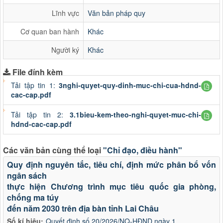
Lĩnh vực
Văn bản pháp quy
Cơ quan ban hành
Khác
Người ký
Khác
File đính kèm
Tải tập tin 1:
3nghi-quyet-quy-dinh-muc-chi-cua-hdnd-
cac-cap.pdf
Tải tập tin 2:
3.1bieu-kem-theo-nghi-quyet-muc-chi-
hdnd-cac-cap.pdf
Các văn bản cùng thể loại
"Chỉ đạo, điều hành"
Quy định nguyên tắc, tiêu chí, định mức phân bổ vốn
ngân sách
thực hiện Chương trình mục tiêu quốc gia phòng,
chống ma túy
đến năm 2030 trên địa bàn tỉnh Lai Châu
Số kí hiệu:
Quyết định số 20/2026/NQ-HĐND ngày 1