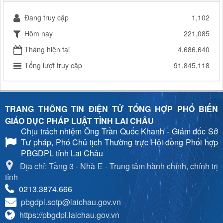
Đang truy cập
1,102
Hôm nay
221,085
Tháng hiện tại
4,686,640
Tổng lượt truy cập
91,845,118
TRANG THÔNG TIN ĐIỆN TỬ TỔNG HỢP PHỔ BIẾN
GIÁO DỤC PHÁP LUẬT TỈNH LAI CHÂU
Chịu trách nhiệm
Ông Trần Quốc Khanh - Giám đốc Sở
Tư pháp, Phó Chủ tịch Thường trực Hội đồng Phối hợp
PBGDPL tỉnh Lai Châu
Địa chỉ: Tầng 3 - Nhà E - Trung tâm hành chính, chính trị
tỉnh
0213.3874.666
pbgdpl.sotp@laichau.gov.vn
https://pbgdpl.laichau.gov.vn