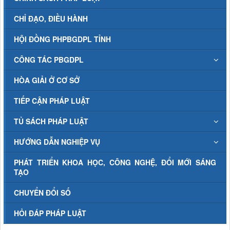
CHỈ ĐẠO, ĐIỀU HÀNH
HỘI ĐỒNG PHPBGDPL TỈNH
CÔNG TÁC PBGDPL
HÒA GIẢI Ở CƠ SỞ
TIẾP CẬN PHÁP LUẬT
TỦ SÁCH PHÁP LUẬT
HƯỚNG DẪN NGHIỆP VỤ
PHÁT TRIỂN KHOA HỌC, CÔNG NGHỆ, ĐỔI MỚI SÁNG
TẠO
CHUYỂN ĐỔI SỐ
HỎI ĐÁP PHÁP LUẬT