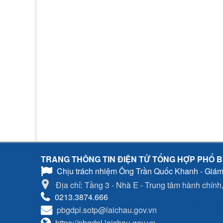
TRANG THÔNG TIN ĐIỆN TỬ TỔNG HỢP PHỔ B
Chịu trách nhiệm
Ông Trần Quốc Khanh - Giám
Địa chỉ: Tầng 3 - Nhà E - Trung tâm hành chính, 
0213.3874.666
pbgdpl.sotp@laichau.gov.vn
https://pbgdpl.laichau.gov.vn