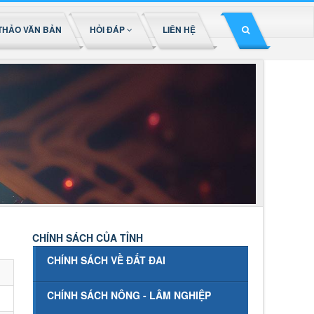
THẢO VĂN BẢN
HỎI ĐÁP
LIÊN HỆ
CHÍNH SÁCH CỦA TỈNH
CHÍNH SÁCH VỀ ĐẤT ĐAI
CHÍNH SÁCH NÔNG - LÂM NGHIỆP