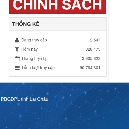
THỐNG KÊ
Đang truy cập
2,547
Hôm nay
828,475
Tháng hiện tại
3,605,823
Tổng lượt truy cập
90,764,301
p PBGDPL tỉnh Lai Châu