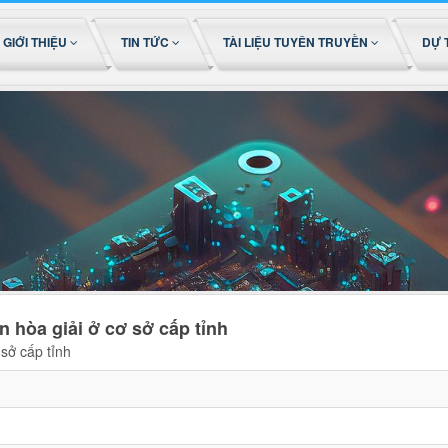
GIỚI THIỆU
TIN TỨC
TÀI LIỆU TUYÊN TRUYỀN
DỰ 
 hòa giải ở cơ sở cấp tỉnh
sở cấp tỉnh