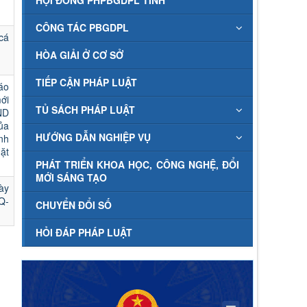
HỘI ĐỒNG PHPBGDPL TỈNH
CÔNG TÁC PBGDPL
cá
HÒA GIẢI Ở CƠ SỞ
TIẾP CẬN PHÁP LUẬT
áo
ới
TỦ SÁCH PHÁP LUẬT
ND
ủa
HƯỚNG DẪN NGHIỆP VỤ
nh
ặt
PHÁT TRIỂN KHOA HỌC, CÔNG NGHỆ, ĐỔI
MỚI SÁNG TẠO
ày
Q-
CHUYỂN ĐỔI SỐ
HỎI ĐÁP PHÁP LUẬT