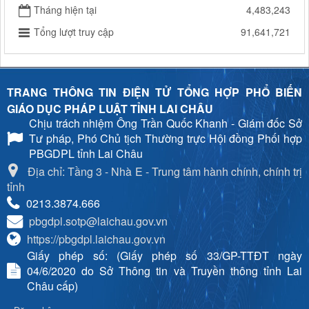
Tháng hiện tại
4,483,243
Tổng lượt truy cập
91,641,721
TRANG THÔNG TIN ĐIỆN TỬ TỔNG HỢP PHỔ BIẾN
GIÁO DỤC PHÁP LUẬT TỈNH LAI CHÂU
Chịu trách nhiệm
Ông Trần Quốc Khanh - Giám đốc Sở
Tư pháp, Phó Chủ tịch Thường trực Hội đồng Phối hợp
PBGDPL tỉnh Lai Châu
Địa chỉ: Tầng 3 - Nhà E - Trung tâm hành chính, chính trị
tỉnh
0213.3874.666
pbgdpl.sotp@laichau.gov.vn
https://pbgdpl.laichau.gov.vn
Giấy phép số: (Giấy phép số 33/GP-TTĐT ngày
04/6/2020 do Sở Thông tin và Truyền thông tỉnh Lai
Châu cấp)