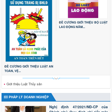
ĐỀ CƯƠNG GIỚI THIỆU BỘ LUẬT
LAO ĐỘNG NĂM...
ĐỀ CƯƠNG GIỚI THIỆU LUẬT AN
TOÀN, VỆ...
Giới thiệu Luật Thủy sản
PHÁP LÝ DOANH NGHIỆP
Nghị định 47/2021/NĐ-CP của
Chính phủ Quy định chi tiết một