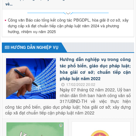
Thời gian đăng: 19/06/2026
về...
lượt xem: 152 | lượt tải:141
2973/KH-UBND
Công văn Báo cáo tổng kết công tác PBGDPL, hòa giải ở cơ sở, xây
Triển khai tổng rà soát hệ thống văn bản quy phạm pháp
dựng cấp xã đạt chuẩn tiếp cận pháp luật năm 2024 và phương
luật trên địa bàn tỉnh Lai Châu
hướng, nhiệm vụ năm 2025
Thời gian đăng: 28/04/2026
lượt xem: 194 | lượt tải:92
HƯỚNG DẪN NGHIỆP VỤ
Thông báo tuyển dụng viên chức
Thông báo tuyển dụng viên chức trong đơn vị sự nghiệp
Hướng dẫn nghiệp vụ trong công
công lập thuộc Sở Tư pháp tỉnh Lai Châu năm 2026
tác phổ biến, giáo dục pháp luật;
Thời gian đăng: 29/01/2026
hòa giải cơ sở; chuẩn tiếp cận
lượt xem: 613 | lượt tải:178
pháp luật năm 2022
2624/QĐ-UBND
17/02/2022 20:02
Quyết định thành lập Hội đồng phối hợp phổ biến, giáo dục
Ngày 07 tháng 02 năm 2022, Uỷ ban
pháp luật tỉnh Lai Châu
nhân dân tỉnh ban hành công văn số
Thời gian đăng: 15/10/2025
317/UBND-TH về việc thực hiện
lượt xem: 503 | lượt tải:284
công tác phổ biến, giáo dục pháp luật; hòa giải cơ sở; xây dựng
cấp xã đạt chuẩn tiếp cận pháp luật năm 2022