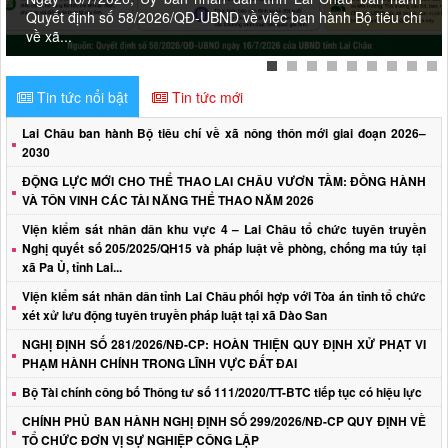
Quyết định số 58/2026/QĐ-UBND về việc ban hành Bộ tiêu chí
về xã...
Tin tức nổi bật
Tin tức mới
Lai Châu ban hành Bộ tiêu chí về xã nông thôn mới giai đoạn 2026–
2030
ĐỘNG LỰC MỚI CHO THỂ THAO LAI CHÂU VƯƠN TẦM: ĐỒNG HÀNH
VÀ TÔN VINH CÁC TÀI NĂNG THỂ THAO NĂM 2026
Viện kiểm sát nhân dân khu vực 4 – Lai Châu tổ chức tuyên truyền
Nghị quyết số 205/2025/QH15 và pháp luật về phòng, chống ma túy tại
xã Pa Ủ, tỉnh Lai...
Viện kiểm sát nhân dân tỉnh Lai Châu phối hợp với Tòa án tỉnh tổ chức
xét xử lưu động tuyên truyền pháp luật tại xã Dào San
NGHỊ ĐỊNH SỐ 281/2026/NĐ-CP: HOÀN THIỆN QUY ĐỊNH XỬ PHẠT VI
PHẠM HÀNH CHÍNH TRONG LĨNH VỰC ĐẤT ĐAI
Bộ Tài chính công bố Thông tư số 111/2020/TT-BTC tiếp tục có hiệu lực
CHÍNH PHỦ BAN HÀNH NGHỊ ĐỊNH SỐ 299/2026/NĐ-CP QUY ĐỊNH VỀ
TỔ CHỨC ĐƠN VỊ SỰ NGHIỆP CÔNG LẬP