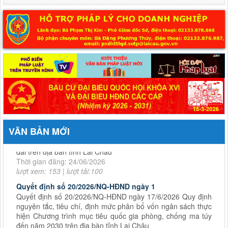
Bộ Tài chính ban hành Thông tư số 98/2026/TT-BTC về Quy chế mẫu
kiểm toán nội bộ
Quyết định số 44/2026/QĐ-UBND
ngày 17/6/2026 Quy định trình tự, thủ tục hành chính về đất
đai trên địa bàn tỉnh Lai Châu
VĂN BẢN MỚI
Thời gian đăng: 24/06/2026
lượt xem: 153 | lượt tải:100
Quyết định số 20/2026/NQ-HĐND ngày 1
Quyết định số 20/2026/NQ-HĐND ngày 17/6/2026 Quy định
nguyên tắc, tiêu chí, định mức phân bổ vốn ngân sách thực
hiện Chương trình mục tiêu quốc gia phòng, chống ma túy
đến năm 2030 trên địa bàn tỉnh Lai Châu
Thời gian đăng: 29/06/2026
lượt xem: 99 | lượt tải:61