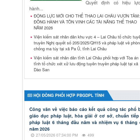
Quyết định có hiệu lực
hành...
ĐỘNG LỰC MỚI CHO THỂ THAO LAI CHÂU VƯƠN TẦM:
ĐỒNG HÀNH VÀ TÔN VINH CÁC TÀI NĂNG THỂ THAO
NĂM 2026
Viện kiểm sát nhân dân khu vực 4 – Lai Châu tổ chức tuy
truyền Nghị quyết số 205/2025/QH15 và pháp luật về phòn
chống ma túy tại xã Pa Ủ, tỉnh Lai Châu
Viện kiểm sát nhân dân tỉnh Lai Châu phối hợp với Tòa án
tỉnh tổ chức xét xử lưu động tuyên truyền pháp luật tại xã
Dào San
HỘI ĐỒNG PHỐI HỢP PBGDPL TỈNH
Công văn về việc báo cáo kết quả công tác phổ b
giáo dục pháp luật, hòa giải ở cơ sở, chuẩn tiếp
pháp luật 6 tháng đầu năm và nhiệm vụ 6 tháng 
năm 2026
27/05/2026 07:34:00 PM
499