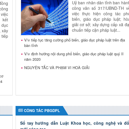
Uỷ ban nhân dân tỉnh ban hàn
đồng
công văn số 317/UBND-TH v
công
việc thực hiện công tác ph
việc
biến, giáo dục pháp luật; hò
 kết
giải cơ sở; xây dựng cấp xã đạ
 dục
chuẩn tiếp cận pháp luật...
, xây
tiếp
V/v tiếp tục tăng cường phổ biến, giáo dục pháp luật trên địa
bàn tỉnh
V/v định hướng nội dung phổ biến, giáo dục pháp luật quý II
năm 2020
NGUYÊN TẮC VÀ PHẠM VI HOÀ GIẢI
cơ
24
CÔNG TÁC PBGDPL
Sổ tay hướng dẫn Luật Khoa học, công nghệ và đổ