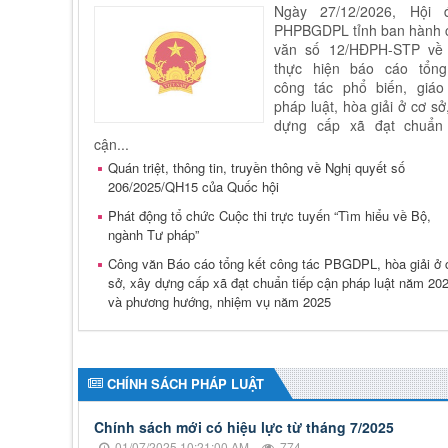
Ngày 27/12/2026, Hội 
PHPBGDPL tỉnh ban hành 
văn số 12/HĐPH-STP về 
thực hiện báo cáo tổng
công tác phổ biến, giáo
pháp luật, hòa giải ở cơ sở
dựng cấp xã đạt chuẩn 
cận...
Quán triệt, thông tin, truyền thông về Nghị quyết số
206/2025/QH15 của Quốc hội
Phát động tổ chức Cuộc thi trực tuyến “Tìm hiểu về Bộ,
ngành Tư pháp”
Công văn Báo cáo tổng kết công tác PBGDPL, hòa giải ở 
sở, xây dựng cấp xã đạt chuẩn tiếp cận pháp luật năm 20
và phương hướng, nhiệm vụ năm 2025
CHÍNH SÁCH PHÁP LUẬT
Chính sách mới có hiệu lực từ tháng 7/2025
01/07/2025 10:21:00 AM
774