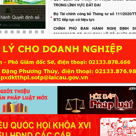
TRONG LĨNH VỰC ĐẤT ĐAI
Bộ Tài chính công bố Thông tư số 111/2020/TT
 hành Quyết định số
BTC tiếp tục có hiệu lực
.
CHÍNH PHỦ BAN HÀNH NGHỊ ĐỊNH S
299/2026/NĐ-CP QUY ĐỊNH VỀ TỔ CHỨC ĐƠ
VỊ SỰ NGHIỆP CÔNG LẬP
Bộ Tài chính ban hành Thông tư số 98/2026/TT
BTC về Quy chế mẫu kiểm toán nội bộ