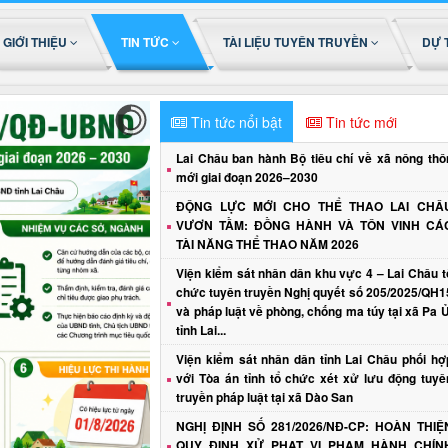
GIỚI THIỆU
TIN TỨC
TÀI LIỆU TUYÊN TRUYỀN
DỰ 
Tin tức nổi bật
Tin tức mới
Lai Châu ban hành Bộ tiêu chí về xã nông thô
mới giai đoạn 2026–2030
ĐỘNG LỰC MỚI CHO THỂ THAO LAI CHÂ
VƯƠN TẦM: ĐỒNG HÀNH VÀ TÔN VINH CÁ
TÀI NĂNG THỂ THAO NĂM 2026
Viện kiểm sát nhân dân khu vực 4 – Lai Châu t
chức tuyên truyền Nghị quyết số 205/2025/QH1
và pháp luật về phòng, chống ma túy tại xã Pa Ủ
tỉnh Lai...
Viện kiểm sát nhân dân tỉnh Lai Châu phối hợ
với Tòa án tỉnh tổ chức xét xử lưu động tuyê
truyền pháp luật tại xã Dào San
NGHỊ ĐỊNH SỐ 281/2026/NĐ-CP: HOÀN THIỆ
QUY ĐỊNH XỬ PHẠT VI PHẠM HÀNH CHÍN