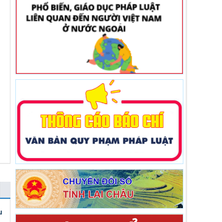
Nghị quyết số 14/2026/NQ-HĐND
Nghị quyết số 14/2026/NQ-HĐND ngày
03/6/2026 Quy định về mức thu và quản lý,
sử dụng kinh phí đóng góp của tổ chức, cá
nhân khai thác khoáng sản trên địa bàn tỉnh
Lai Châu
Thời gian đăng: 19/06/2026
lượt xem: 156 | lượt tải:54
Nghị quyết số 18/2026/NQ-HĐND
Nghị quyết số 18/2026/NQ-HĐND ngày
03/6/2026 Bãi bỏ Nghị quyết số 07/2017/NQ-
HĐND ngày 14/7/2017 của Hội đồng nhân
dân tỉnh quy định mức trích từ các khoản thu
hồi phát hiện qua công tác thanh tra đã thực
nộp vào ngân sách nhà nước trên địa bàn tỉn
Thời gian đăng: 19/06/2026
lượt xem: 98 | lượt tải:44
Nghị quyết số 12/2026/NQ-HĐND
Nghị quyết số 12/2026/NQ-HĐND ngày
03/6/2026 Quy định nội dung, mức chi và các
điều kiện bảo đảm hoạt động của Hội đồng
u
nhân dân các cấp tỉnh Lai Châu