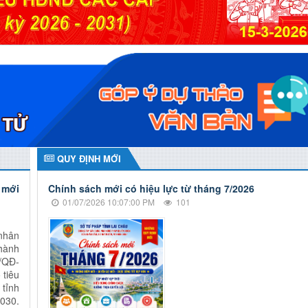
QUY ĐỊNH MỚI
 mới
Chính sách mới có hiệu lực từ tháng 7/2026
01/07/2026 10:07:00 PM
101
nhân
hành
/QĐ-
 tiêu
tỉnh
2030.