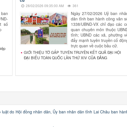
28/02/2026 09:35:00 AM
361
 ban
Ngày 27/02/2026 Uỷ ban nhâ
1/NĐ-
dân tỉnh ban hành công văn s
t số
1338/UBND-VX chỉ đạo các c
p
quan chuyên môn thuộc UBN
tỉnh; UBND các xã, phường v
đẩy mạnh tuyên truyền cổ độn
trực quan về cuộc bầu cử.
hiệp
GIỚI THIỆU TỜ GẤP TUYÊN TRUYỀN KẾT QUẢ ĐẠI HỘI
ĐẠI BIỂU TOÀN QUỐC LẦN THỨ XIV CỦA ĐẢNG
luật do Hội đồng nhân dân, Ủy ban nhân dân tỉnh Lai Châu ban hàn