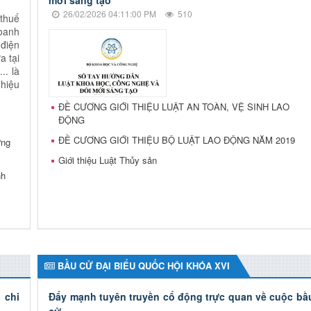
mới sáng tạo
26/02/2026 04:11:00 PM
510
thuế
doanh
 điện
a tại
.. là
hiệu
ĐỀ CƯƠNG GIỚI THIỆU LUẬT AN TOÀN, VỆ SINH LAO
ĐỘNG
ĐỀ CƯƠNG GIỚI THIỆU BỘ LUẬT LAO ĐỘNG NĂM 2019
ựng
Giới thiệu Luật Thủy sản
nh
BẦU CỬ ĐẠI BIỂU QUỐC HỘI KHÓA XVI
 chi
Đẩy mạnh tuyên truyền cổ động trực quan về cuộc bầ
cử