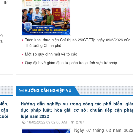
 thi
ên
Triển khai thực hiện Chỉ thị số 25/CT-TTg ngày 09/6/2026 của
g,
Thủ tướng Chính phủ
Một số quy định mới về tố cáo
Quy định về giám định tư pháp trong lĩnh vực tư pháp
HƯỚNG DẪN NGHIỆP VỤ
iến,
Hướng dẫn nghiệp vụ trong công tác phổ biến, giá
 cận
dục pháp luật; hòa giải cơ sở; chuẩn tiếp cận phá
cuối
luật năm 2022
18/02/2022 09:02:00 AM
2787
Ngày 07 tháng 02 năm 2022