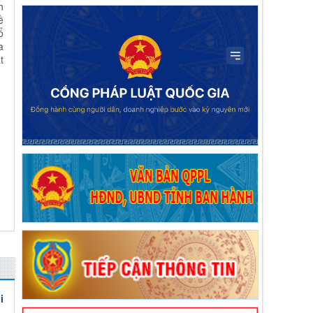
lượt xem: 613 | lượt tải:179
h
ề
2624/QĐ-UBND
ổ
Quyết định thành lập Hội đồng phối hợp phổ
a
biến, giáo dục pháp luật tỉnh Lai Châu
t
Thời gian đăng: 15/10/2025
lượt xem: 503 | lượt tải:285
Quyết định số 44/2026/QĐ-UBND
ngày 17/6/2026 Quy định trình tự, thủ tục
hành chính về đất đai trên địa bàn tỉnh Lai
Châu
Thời gian đăng: 24/06/2026
lượt xem: 153 | lượt tải:100
Quyết định số 20/2026/NQ-HĐND ngày 1
Quyết định số 20/2026/NQ-HĐND ngày
17/6/2026 Quy định nguyên tắc, tiêu chí,
định mức phân bổ vốn ngân sách thực hiện
Chương trình mục tiêu quốc gia phòng,
chống ma túy đến năm 2030 trên địa bàn
tỉnh Lai Châu
Thời gian đăng: 29/06/2026
i
lượt xem: 101 | lượt tải:61