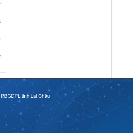
i
Nghị quyết số 15/2026/NQ-HĐND ngày
03/6/2026 Sửa đổi, bổ sung một số điều của
Quy định mức chi tập huấn, bồi dưỡng giáo
u
viên và cán bộ quản lý cơ sở giáo dục để
thực hiện chương trình mới, sách giáo khoa
mới giáo dục phổ thông trên địa bàn tỉnh ba
n
Thời gian đăng: 19/06/2026
lượt xem: 136 | lượt tải:51
Nghị quyết số 13/2026/NQ-HĐND
n
Nghị quyết số 13/2026/NQ-HĐND ngày
03/6/2026 về Quy định mức thu, miễn, giảm,
thu, nộp, quản lý và sử dụng các khoản phí,
lệ phí thuộc thẩm quyền quyết định của Hội
đồng nhân dân tỉnh Lai Châu
Thời gian đăng: 19/06/2026
lượt xem: 152 | lượt tải:142
p PBGDPL tỉnh Lai Châu
2973/KH-UBND
Triển khai tổng rà soát hệ thống văn bản quy
phạm pháp luật trên địa bàn tỉnh Lai Châu
Thời gian đăng: 28/04/2026
lượt xem: 194 | lượt tải:93