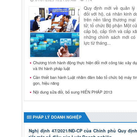
Quy định mới về quản lý 
đối với hộ, cá nhân kinh 
trên nền tảng thương mại
tử; tổ chức Bộ phận Một cử
cấp bộ, cấp tỉnh và cấp xã.
những chính sách mới có 
lực từ tháng...
Chương trình hành động thực hiện đổi mới công tác xây d
và thi hành pháp luật
Cần thiết ban hành Luật nhằm đảm bảo tổ chức bộ máy ti
gọn, hiệu năng
Nội dung sửa đổi, bổ sung HIẾN PHÁP 2013
PHÁP LÝ DOANH NGHIỆP
Nghị định 47/2021/NĐ-CP của Chính phủ Quy định
tiết một số điều của Luật Doanh nghiệp