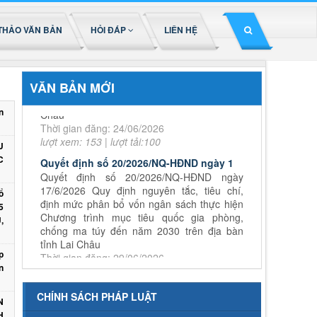
THẢO VĂN BẢN
HỎI ĐÁP
LIÊN HỆ
Quyết định số 44/2026/QĐ-UBND
ngày 17/6/2026 Quy định trình tự, thủ tục
hành chính về đất đai trên địa bàn tỉnh Lai
Châu
VĂN BẢN MỚI
Thời gian đăng: 24/06/2026
lượt xem: 153 | lượt tải:100
n
Quyết định số 20/2026/NQ-HĐND ngày 1
U
Quyết định số 20/2026/NQ-HĐND ngày
C
17/6/2026 Quy định nguyên tắc, tiêu chí,
định mức phân bổ vốn ngân sách thực hiện
Chương trình mục tiêu quốc gia phòng,
ổ
chống ma túy đến năm 2030 trên địa bàn
5
tỉnh Lai Châu
,
Thời gian đăng: 29/06/2026
lượt xem: 101 | lượt tải:61
p
Nghị quyết số 14/2026/NQ-HĐND
n
Nghị quyết số 14/2026/NQ-HĐND ngày
03/6/2026 Quy định về mức thu và quản lý,
CHÍNH SÁCH PHÁP LUẬT
N
sử dụng kinh phí đóng góp của tổ chức, cá
H