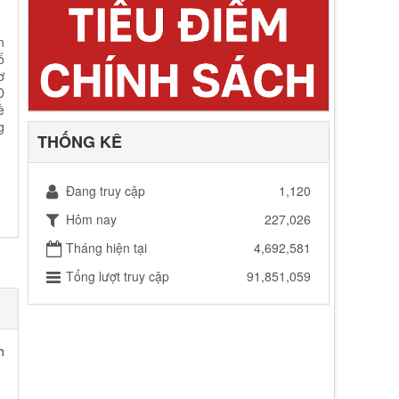
Thời gian đăng: 19/06/2026
lượt xem: 159 | lượt tải:104
n
Nghị quyết số 19/2026/NQ-HĐND
ố
Nghị quyết số 19/2026/NQ-HĐND ngày
ơ
03/6/2026 Sửa đổi, bổ sung một số điều của
D
các Nghị quyết số 29/2017/NQ-HĐND ngày
ề
08 tháng 12 năm 2017, số 21/2023/NQ-
g
HĐND ngày 13 tháng 7 năm 2023, số
THỐNG KÊ
46/2024/NQ-HĐND ngày 30 tháng 9 năm
2024 của Hội đồng nhân
Thời gian đăng: 19/06/2026
Đang truy cập
1,120
lượt xem: 106 | lượt tải:50
Hôm nay
227,026
Nghị quyết số 16/2026/NQ-HĐND
Tháng hiện tại
4,692,581
Nghị quyết số 16/2026/NQ-HĐND ngày
03/6/2026 Quy định một số nội dung và mức
Tổng lượt truy cập
91,851,059
chi quản lý, thực hiện chương trình và nhiệm
vụ, hỗ trợ hoạt động khoa học, công nghệ và
đổi mới sáng tạo có sử dụng ngân sách nhà
nước thuộc phạm vi quản lý của tỉnh Lai
h
Thời gian đăng: 19/06/2026
lượt xem: 156 | lượt tải:60
Nghị quyết số 15/2026/NQ-HĐND