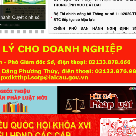
TRONG LĨNH VỰC ĐẤT ĐAI
Bộ Tài chính công bố Thông tư số 111/2020/TT
 hành Quyết định số
BTC tiếp tục có hiệu lực
.
CHÍNH PHỦ BAN HÀNH NGHỊ ĐỊNH S
299/2026/NĐ-CP QUY ĐỊNH VỀ TỔ CHỨC ĐƠ
VỊ SỰ NGHIỆP CÔNG LẬP
Bộ Tài chính ban hành Thông tư số 98/2026/TT
BTC về Quy chế mẫu kiểm toán nội bộ