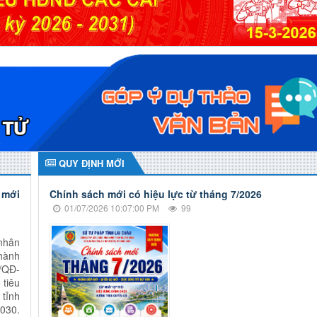
QUY ĐỊNH MỚI
 mới
Chính sách mới có hiệu lực từ tháng 7/2026
01/07/2026 10:07:00 PM
99
nhân
hành
/QĐ-
 tiêu
tỉnh
2030.