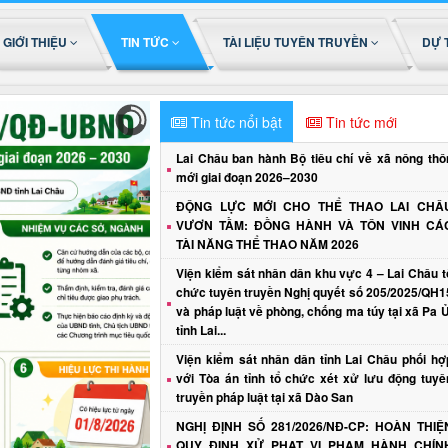
GIỚI THIỆU
TIN TỨC
TÀI LIỆU TUYÊN TRUYỀN
DỰ 
Tin tức nổi bật
Tin tức mới
Lai Châu ban hành Bộ tiêu chí về xã nông thô
mới giai đoạn 2026–2030
ĐỘNG LỰC MỚI CHO THỂ THAO LAI CHÂ
VƯƠN TẦM: ĐỒNG HÀNH VÀ TÔN VINH CÁ
TÀI NĂNG THỂ THAO NĂM 2026
Viện kiểm sát nhân dân khu vực 4 – Lai Châu t
chức tuyên truyền Nghị quyết số 205/2025/QH1
và pháp luật về phòng, chống ma túy tại xã Pa Ủ
tỉnh Lai...
Viện kiểm sát nhân dân tỉnh Lai Châu phối hợ
với Tòa án tỉnh tổ chức xét xử lưu động tuyê
truyền pháp luật tại xã Dào San
NGHỊ ĐỊNH SỐ 281/2026/NĐ-CP: HOÀN THIỆ
QUY ĐỊNH XỬ PHẠT VI PHẠM HÀNH CHÍN