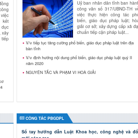
Uỷ ban nhân dân tỉnh ban hàn
đồng
công văn số 317/UBND-TH v
công
việc thực hiện công tác ph
việc
biến, giáo dục pháp luật; hò
 kết
giải cơ sở; xây dựng cấp xã đạ
 dục
chuẩn tiếp cận pháp luật...
, xây
tiếp
V/v tiếp tục tăng cường phổ biến, giáo dục pháp luật trên địa
bàn tỉnh
V/v định hướng nội dung phổ biến, giáo dục pháp luật quý II
năm 2020
NGUYÊN TẮC VÀ PHẠM VI HOÀ GIẢI
cơ
24
CÔNG TÁC PBGDPL
Sổ tay hướng dẫn Luật Khoa học, công nghệ và đổ