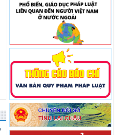
Thời gian đăng: 29/06/2026
lượt xem: 94 | lượt tải:57
Nghị quyết số 14/2026/NQ-HĐND
Nghị quyết số 14/2026/NQ-HĐND ngày
03/6/2026 Quy định về mức thu và quản lý,
sử dụng kinh phí đóng góp của tổ chức, cá
nhân khai thác khoáng sản trên địa bàn tỉnh
Lai Châu
Thời gian đăng: 19/06/2026
lượt xem: 152 | lượt tải:53
Nghị quyết số 18/2026/NQ-HĐND
Nghị quyết số 18/2026/NQ-HĐND ngày
03/6/2026 Bãi bỏ Nghị quyết số 07/2017/NQ-
HĐND ngày 14/7/2017 của Hội đồng nhân
dân tỉnh quy định mức trích từ các khoản thu
hồi phát hiện qua công tác thanh tra đã thực
nộp vào ngân sách nhà nước trên địa bàn tỉn
Thời gian đăng: 19/06/2026
lượt xem: 98 | lượt tải:44
Nghị quyết số 12/2026/NQ-HĐND
Nghị quyết số 12/2026/NQ-HĐND ngày
u
03/6/2026 Quy định nội dung, mức chi và các