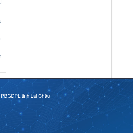
i
lượt xem: 148 | lượt tải:59
Nghị quyết số 15/2026/NQ-HĐND
Nghị quyết số 15/2026/NQ-HĐND ngày
u
03/6/2026 Sửa đổi, bổ sung một số điều của
Quy định mức chi tập huấn, bồi dưỡng giáo
viên và cán bộ quản lý cơ sở giáo dục để
n
thực hiện chương trình mới, sách giáo khoa
mới giáo dục phổ thông trên địa bàn tỉnh ba
Thời gian đăng: 19/06/2026
n
lượt xem: 132 | lượt tải:51
Nghị quyết số 13/2026/NQ-HĐND
Nghị quyết số 13/2026/NQ-HĐND ngày
03/6/2026 về Quy định mức thu, miễn, giảm,
thu, nộp, quản lý và sử dụng các khoản phí,
lệ phí thuộc thẩm quyền quyết định của Hội
đồng nhân dân tỉnh Lai Châu
p PBGDPL tỉnh Lai Châu
Thời gian đăng: 19/06/2026
lượt xem: 145 | lượt tải:134
2973/KH-UBND
Triển khai tổng rà soát hệ thống văn bản quy
phạm pháp luật trên địa bàn tỉnh Lai Châu
Thời gian đăng: 28/04/2026