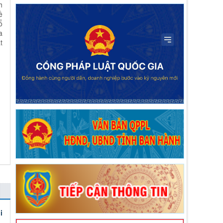
h
Lai Châu năm 2026
ề
Thời gian đăng: 29/01/2026
ổ
lượt xem: 612 | lượt tải:177
a
2624/QĐ-UBND
t
Quyết định thành lập Hội đồng phối hợp phổ
biến, giáo dục pháp luật tỉnh Lai Châu
Thời gian đăng: 15/10/2025
lượt xem: 501 | lượt tải:283
Quyết định số 44/2026/QĐ-UBND
ngày 17/6/2026 Quy định trình tự, thủ tục
hành chính về đất đai trên địa bàn tỉnh Lai
Châu
Thời gian đăng: 24/06/2026
lượt xem: 148 | lượt tải:74
Quyết định số 20/2026/NQ-HĐND ngày 1
Quyết định số 20/2026/NQ-HĐND ngày
17/6/2026 Quy định nguyên tắc, tiêu chí,
định mức phân bổ vốn ngân sách thực hiện
Chương trình mục tiêu quốc gia phòng,
chống ma túy đến năm 2030 trên địa bàn
i
tỉnh Lai Châu