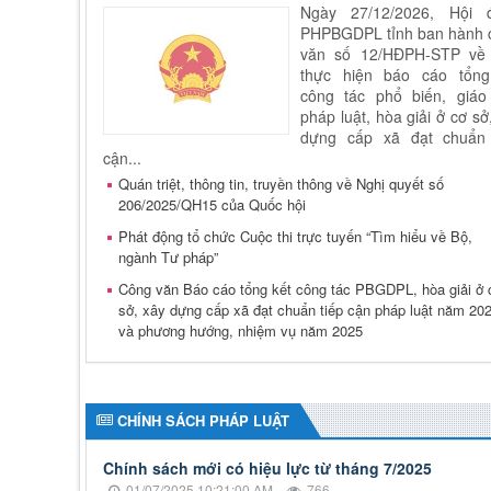
Ngày 27/12/2026, Hội 
PHPBGDPL tỉnh ban hành 
văn số 12/HĐPH-STP về 
thực hiện báo cáo tổng
công tác phổ biến, giáo
pháp luật, hòa giải ở cơ sở
dựng cấp xã đạt chuẩn 
cận...
Quán triệt, thông tin, truyền thông về Nghị quyết số
206/2025/QH15 của Quốc hội
Phát động tổ chức Cuộc thi trực tuyến “Tìm hiểu về Bộ,
ngành Tư pháp”
Công văn Báo cáo tổng kết công tác PBGDPL, hòa giải ở 
sở, xây dựng cấp xã đạt chuẩn tiếp cận pháp luật năm 20
và phương hướng, nhiệm vụ năm 2025
CHÍNH SÁCH PHÁP LUẬT
Chính sách mới có hiệu lực từ tháng 7/2025
01/07/2025 10:21:00 AM
766