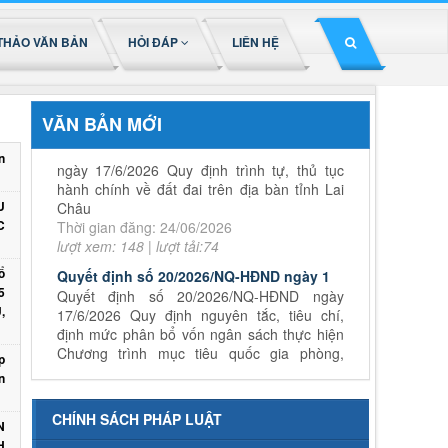
THẢO VĂN BẢN
HỎI ĐÁP
LIÊN HỆ
Quyết định số 44/2026/QĐ-UBND
VĂN BẢN MỚI
ngày 17/6/2026 Quy định trình tự, thủ tục
hành chính về đất đai trên địa bàn tỉnh Lai
n
Châu
Thời gian đăng: 24/06/2026
lượt xem: 148 | lượt tải:74
U
C
Quyết định số 20/2026/NQ-HĐND ngày 1
Quyết định số 20/2026/NQ-HĐND ngày
17/6/2026 Quy định nguyên tắc, tiêu chí,
ổ
định mức phân bổ vốn ngân sách thực hiện
5
Chương trình mục tiêu quốc gia phòng,
,
chống ma túy đến năm 2030 trên địa bàn
tỉnh Lai Châu
p
Thời gian đăng: 29/06/2026
n
lượt xem: 94 | lượt tải:57
Nghị quyết số 14/2026/NQ-HĐND
CHÍNH SÁCH PHÁP LUẬT
N
Nghị quyết số 14/2026/NQ-HĐND ngày
H