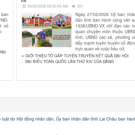
28/02/2026 09:35:00 AM
351
 ban
Ngày 27/02/2026 Uỷ ban nhâ
1/NĐ-
dân tỉnh ban hành công văn s
t số
1338/UBND-VX chỉ đạo các c
p
quan chuyên môn thuộc UBN
tỉnh; UBND các xã, phường v
đẩy mạnh tuyên truyền cổ độn
trực quan về cuộc bầu cử.
hiệp
GIỚI THIỆU TỜ GẤP TUYÊN TRUYỀN KẾT QUẢ ĐẠI HỘI
ĐẠI BIỂU TOÀN QUỐC LẦN THỨ XIV CỦA ĐẢNG
luật do Hội đồng nhân dân, Ủy ban nhân dân tỉnh Lai Châu ban hàn