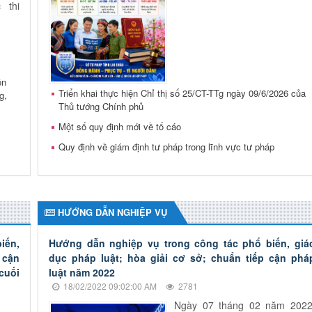
 thi
ên
Triển khai thực hiện Chỉ thị số 25/CT-TTg ngày 09/6/2026 của
g,
Thủ tướng Chính phủ
Một số quy định mới về tố cáo
Quy định về giám định tư pháp trong lĩnh vực tư pháp
HƯỚNG DẪN NGHIỆP VỤ
iến,
Hướng dẫn nghiệp vụ trong công tác phổ biến, giá
 cận
dục pháp luật; hòa giải cơ sở; chuẩn tiếp cận phá
cuối
luật năm 2022
18/02/2022 09:02:00 AM
2781
Ngày 07 tháng 02 năm 2022