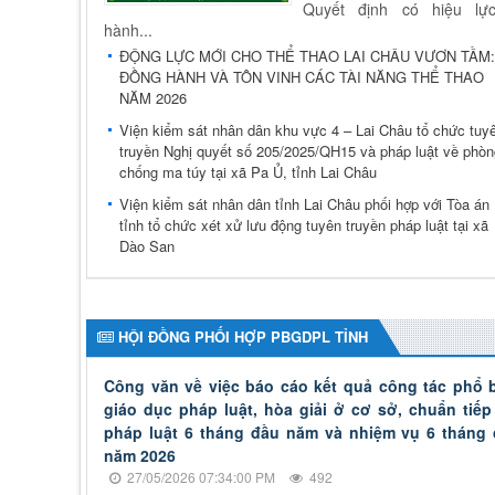
Quyết định có hiệu lực
hành...
ĐỘNG LỰC MỚI CHO THỂ THAO LAI CHÂU VƯƠN TẦM:
ĐỒNG HÀNH VÀ TÔN VINH CÁC TÀI NĂNG THỂ THAO
NĂM 2026
Viện kiểm sát nhân dân khu vực 4 – Lai Châu tổ chức tuy
truyền Nghị quyết số 205/2025/QH15 và pháp luật về phòn
chống ma túy tại xã Pa Ủ, tỉnh Lai Châu
Viện kiểm sát nhân dân tỉnh Lai Châu phối hợp với Tòa án
tỉnh tổ chức xét xử lưu động tuyên truyền pháp luật tại xã
Dào San
HỘI ĐỒNG PHỐI HỢP PBGDPL TỈNH
Công văn về việc báo cáo kết quả công tác phổ b
giáo dục pháp luật, hòa giải ở cơ sở, chuẩn tiếp
pháp luật 6 tháng đầu năm và nhiệm vụ 6 tháng 
năm 2026
27/05/2026 07:34:00 PM
492