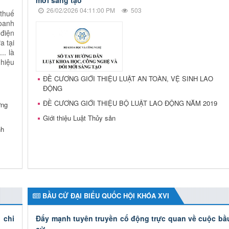
mới sáng tạo
26/02/2026 04:11:00 PM
503
thuế
doanh
 điện
a tại
.. là
hiệu
ĐỀ CƯƠNG GIỚI THIỆU LUẬT AN TOÀN, VỆ SINH LAO
ĐỘNG
ĐỀ CƯƠNG GIỚI THIỆU BỘ LUẬT LAO ĐỘNG NĂM 2019
ựng
Giới thiệu Luật Thủy sản
nh
BẦU CỬ ĐẠI BIỂU QUỐC HỘI KHÓA XVI
 chi
Đẩy mạnh tuyên truyền cổ động trực quan về cuộc bầ
cử