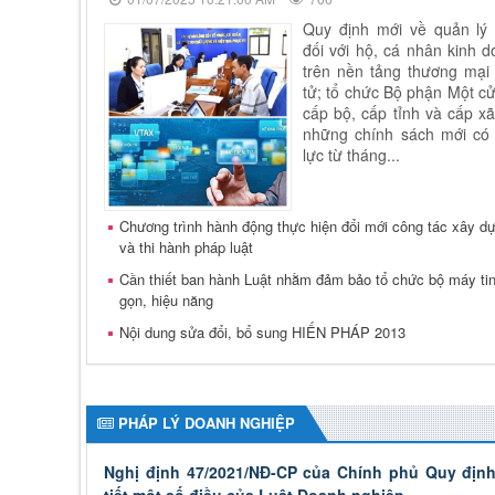
Quy định mới về quản lý 
đối với hộ, cá nhân kinh 
trên nền tảng thương mại
tử; tổ chức Bộ phận Một cử
cấp bộ, cấp tỉnh và cấp xã.
những chính sách mới có 
lực từ tháng...
Chương trình hành động thực hiện đổi mới công tác xây d
và thi hành pháp luật
Cần thiết ban hành Luật nhằm đảm bảo tổ chức bộ máy ti
gọn, hiệu năng
Nội dung sửa đổi, bổ sung HIẾN PHÁP 2013
PHÁP LÝ DOANH NGHIỆP
Nghị định 47/2021/NĐ-CP của Chính phủ Quy định
tiết một số điều của Luật Doanh nghiệp