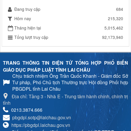
Đang truy cập
684
Hôm nay
215,320
Tháng hiện tại
5,015,462
Tổng lượt truy cập
92,173,940
TRANG THÔNG TIN ĐIỆN TỬ TỔNG HỢP PHỔ BIẾN
GIÁO DỤC PHÁP LUẬT TỈNH LAI CHÂU
Chịu trách nhiệm
Ông Trần Quốc Khanh - Giám đốc Sở
Tư pháp, Phó Chủ tịch Thường trực Hội đồng Phối hợp
PBGDPL tỉnh Lai Châu
Địa chỉ: Tầng 3 - Nhà E - Trung tâm hành chính, chính trị
tỉnh
0213.3874.666
pbgdpl.sotp@laichau.gov.vn
https://pbgdpl.laichau.gov.vn