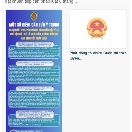
đạt chuẩn tiếp cận pháp luật 6 tháng...
Nghị quyết số 16/2026/NQ-HĐND
Nghị quyết số 16/2026/NQ-HĐND ngày 03/6/2026 Quy định
một số nội dung và mức chi quản lý, thực hiện chương trình
và nhiệm vụ, hỗ trợ hoạt động khoa học, công nghệ và đổi
mới sáng tạo có sử dụng ngân sách nhà nước thuộc phạm vi
quản lý của tỉnh Lai
Thời gian đăng: 19/06/2026
lượt xem: 163 | lượt tải:60
Phát động tổ chức Cuộc thi trực
Nghị quyết số 15/2026/NQ-HĐND
tuyến...
Nghị quyết số 15/2026/NQ-HĐND ngày 03/6/2026 Sửa đổi,
bổ sung một số điều của Quy định mức chi tập huấn, bồi
dưỡng giáo viên và cán bộ quản lý cơ sở giáo dục để thực
hiện chương trình mới, sách giáo khoa mới giáo dục phổ
thông trên địa bàn tỉnh ba
Thời gian đăng: 19/06/2026
lượt xem: 139 | lượt tải:51
Nghị quyết số 13/2026/NQ-HĐND
Nghị quyết số 13/2026/NQ-HĐND ngày 03/6/2026 về Quy
định mức thu, miễn, giảm, thu, nộp, quản lý và sử dụng các
khoản phí, lệ phí thuộc thẩm quyền quyết định của Hội đồng
nhân dân tỉnh Lai Châu