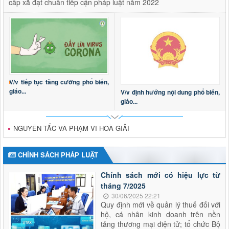
cấp xã đạt chuẩn tiếp cận pháp luật năm 2022
V/v tiếp tục tăng cường phổ biến,
giáo...
V/v định hướng nội dung phổ biến,
giáo...
NGUYÊN TẮC VÀ PHẠM VI HOÀ GIẢI
CHÍNH SÁCH PHÁP LUẬT
Chính sách mới có hiệu lực từ
tháng 7/2025
30/06/2025 22:21
Quy định mới về quản lý thuế đối với
hộ, cá nhân kinh doanh trên nền
tảng thương mại điện tử; tổ chức Bộ