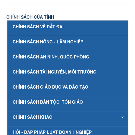
CHÍNH SÁCH CỦA TỈNH
CHÍNH SÁCH VỀ ĐẤT ĐAI
CHÍNH SÁCH NÔNG - LÂM NGHIỆP
CHÍNH SÁCH AN NINH, QUỐC PHÒNG
CHÍNH SÁCH TÀI NGUYÊN, MÔI TRƯỜNG
CHÍNH SÁCH GIÁO DỤC VÀ ĐÀO TẠO
CHÍNH SÁCH DÂN TỘC, TÔN GIÁO
CHÍNH SÁCH KHÁC
HỎI - ĐÁP PHÁP LUẬT DOANH NGHIỆP