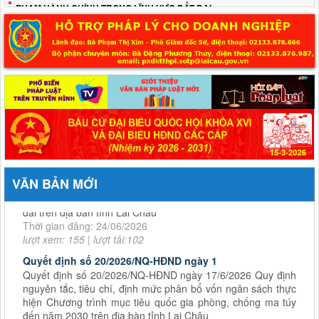
PHẠM HÀNH CHÍNH TRONG LĨNH VỰC ĐẤT ĐAI
Bộ Tài chính công bố Thông tư số 111/2020/TT-BTC tiếp tục có hiệu lực
Quyết định số 44/2026/QĐ-UBND
ngày 17/6/2026 Quy định trình tự, thủ tục hành chính về đất
đai trên địa bàn tỉnh Lai Châu
VĂN BẢN MỚI
Thời gian đăng: 24/06/2026
lượt xem: 155 | lượt tải:102
Quyết định số 20/2026/NQ-HĐND ngày 1
Quyết định số 20/2026/NQ-HĐND ngày 17/6/2026 Quy định
nguyên tắc, tiêu chí, định mức phân bổ vốn ngân sách thực
hiện Chương trình mục tiêu quốc gia phòng, chống ma túy
đến năm 2030 trên địa bàn tỉnh Lai Châu
Thời gian đăng: 29/06/2026
lượt xem: 102 | lượt tải:65