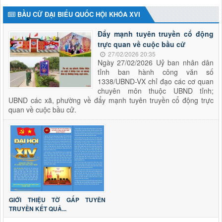
BẦU CỬ ĐẠI BIỂU QUỐC HỘI KHÓA XVI
Đẩy mạnh tuyên truyền cổ động
trực quan về cuộc bầu cử
27/02/2026 20:35
Ngày 27/02/2026 Uỷ ban nhân dân
tỉnh ban hành công văn số
1338/UBND-VX chỉ đạo các cơ quan
chuyên môn thuộc UBND tỉnh;
UBND các xã, phường về đẩy mạnh tuyên truyền cổ động trực
quan về cuộc bầu cử.
GIỚI THIỆU TỜ GẤP TUYÊN
TRUYỀN KẾT QUẢ...