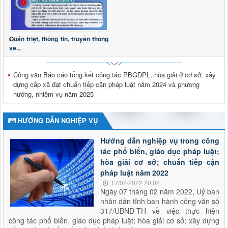
Thời gian đăng: 19/06/2026
lượt xem: 153 | lượt tải:145
2973/KH-UBND
Triển khai tổng rà soát hệ thống văn bản quy phạm pháp
Quán triệt, thông tin, truyền thông
luật trên địa bàn tỉnh Lai Châu
về...
Thời gian đăng: 28/04/2026
lượt xem: 195 | lượt tải:93
Công văn Báo cáo tổng kết công tác PBGDPL, hòa giải ở cơ sở, xây
Thông báo tuyển dụng viên chức
dựng cấp xã đạt chuẩn tiếp cận pháp luật năm 2024 và phương
Thông báo tuyển dụng viên chức trong đơn vị sự nghiệp
hướng, nhiệm vụ năm 2025
công lập thuộc Sở Tư pháp tỉnh Lai Châu năm 2026
Thời gian đăng: 29/01/2026
HƯỚNG DẪN NGHIỆP VỤ
lượt xem: 613 | lượt tải:181
2624/QĐ-UBND
Hướng dẫn nghiệp vụ trong công
Quyết định thành lập Hội đồng phối hợp phổ biến, giáo dục
tác phổ biến, giáo dục pháp luật;
pháp luật tỉnh Lai Châu
hòa giải cơ sở; chuẩn tiếp cận
Thời gian đăng: 15/10/2025
pháp luật năm 2022
lượt xem: 503 | lượt tải:285
17/02/2022 20:02
Ngày 07 tháng 02 năm 2022, Uỷ ban
nhân dân tỉnh ban hành công văn số
317/UBND-TH về việc thực hiện
công tác phổ biến, giáo dục pháp luật; hòa giải cơ sở; xây dựng