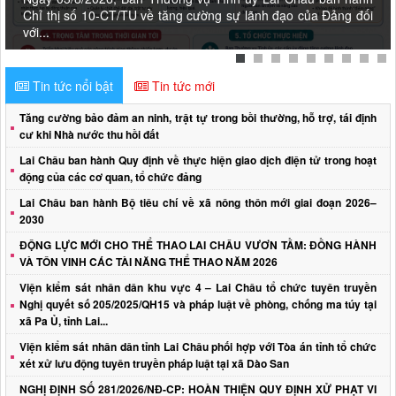
Chỉ thị số 10-CT/TU về tăng cường sự lãnh đạo của Đảng đối
với...
Tin tức nổi bật
Tin tức mới
Tăng cường bảo đảm an ninh, trật tự trong bồi thường, hỗ trợ, tái định
cư khi Nhà nước thu hồi đất
Lai Châu ban hành Quy định về thực hiện giao dịch điện tử trong hoạt
động của các cơ quan, tổ chức đảng
Lai Châu ban hành Bộ tiêu chí về xã nông thôn mới giai đoạn 2026–
2030
ĐỘNG LỰC MỚI CHO THỂ THAO LAI CHÂU VƯƠN TẦM: ĐỒNG HÀNH
VÀ TÔN VINH CÁC TÀI NĂNG THỂ THAO NĂM 2026
Viện kiểm sát nhân dân khu vực 4 – Lai Châu tổ chức tuyên truyền
Nghị quyết số 205/2025/QH15 và pháp luật về phòng, chống ma túy tại
xã Pa Ủ, tỉnh Lai...
Viện kiểm sát nhân dân tỉnh Lai Châu phối hợp với Tòa án tỉnh tổ chức
xét xử lưu động tuyên truyền pháp luật tại xã Dào San
NGHỊ ĐỊNH SỐ 281/2026/NĐ-CP: HOÀN THIỆN QUY ĐỊNH XỬ PHẠT VI