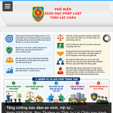
Đã kết nối EMC
uyền
Tăng cường bảo đảm an ninh, trật tự...
Ngày 03/8/2026, Ban Thường vụ Tỉnh ủy Lai Châu ban hành