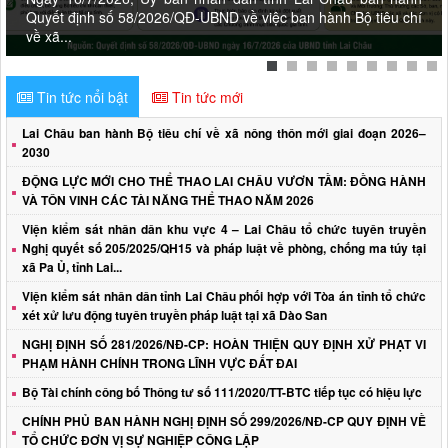
Quyết định số 58/2026/QĐ-UBND về việc ban hành Bộ tiêu chí
về xã...
Tin tức nổi bật
Tin tức mới
Lai Châu ban hành Bộ tiêu chí về xã nông thôn mới giai đoạn 2026–
2030
ĐỘNG LỰC MỚI CHO THỂ THAO LAI CHÂU VƯƠN TẦM: ĐỒNG HÀNH
VÀ TÔN VINH CÁC TÀI NĂNG THỂ THAO NĂM 2026
Viện kiểm sát nhân dân khu vực 4 – Lai Châu tổ chức tuyên truyền
Nghị quyết số 205/2025/QH15 và pháp luật về phòng, chống ma túy tại
xã Pa Ủ, tỉnh Lai...
Viện kiểm sát nhân dân tỉnh Lai Châu phối hợp với Tòa án tỉnh tổ chức
xét xử lưu động tuyên truyền pháp luật tại xã Dào San
NGHỊ ĐỊNH SỐ 281/2026/NĐ-CP: HOÀN THIỆN QUY ĐỊNH XỬ PHẠT VI
PHẠM HÀNH CHÍNH TRONG LĨNH VỰC ĐẤT ĐAI
Bộ Tài chính công bố Thông tư số 111/2020/TT-BTC tiếp tục có hiệu lực
CHÍNH PHỦ BAN HÀNH NGHỊ ĐỊNH SỐ 299/2026/NĐ-CP QUY ĐỊNH VỀ
TỔ CHỨC ĐƠN VỊ SỰ NGHIỆP CÔNG LẬP