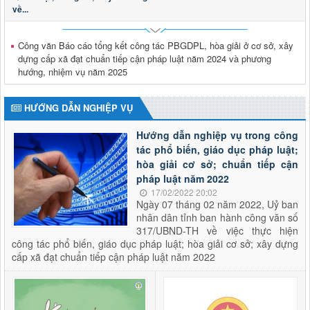
về...
2973/KH-UBND
Triển khai tổng rà soát hệ thống văn bản quy phạm pháp
luật trên địa bàn tỉnh Lai Châu
Công văn Báo cáo tổng kết công tác PBGDPL, hòa giải ở cơ sở, xây
Thời gian đăng: 28/04/2026
dựng cấp xã đạt chuẩn tiếp cận pháp luật năm 2024 và phương
lượt xem: 193 | lượt tải:91
hướng, nhiệm vụ năm 2025
Thông báo tuyển dụng viên chức
Thông báo tuyển dụng viên chức trong đơn vị sự nghiệp
HƯỚNG DẪN NGHIỆP VỤ
công lập thuộc Sở Tư pháp tỉnh Lai Châu năm 2026
Thời gian đăng: 29/01/2026
Hướng dẫn nghiệp vụ trong công
lượt xem: 609 | lượt tải:177
tác phổ biến, giáo dục pháp luật;
hòa giải cơ sở; chuẩn tiếp cận
2624/QĐ-UBND
pháp luật năm 2022
Quyết định thành lập Hội đồng phối hợp phổ biến, giáo dục
pháp luật tỉnh Lai Châu
17/02/2022 20:02
Ngày 07 tháng 02 năm 2022, Uỷ ban
Thời gian đăng: 15/10/2025
nhân dân tỉnh ban hành công văn số
lượt xem: 501 | lượt tải:282
317/UBND-TH về việc thực hiện
công tác phổ biến, giáo dục pháp luật; hòa giải cơ sở; xây dựng
cấp xã đạt chuẩn tiếp cận pháp luật năm 2022