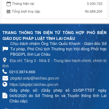
Tháng hiện tại
3,330,722
Tổng lượt truy cập
90,489,200
TRANG THÔNG TIN ĐIỆN TỬ TỔNG HỢP PHỔ BIẾN
GIÁO DỤC PHÁP LUẬT TỈNH LAI CHÂU
Chịu trách nhiệm
Ông Trần Quốc Khanh - Giám đốc Sở
Tư pháp, Phó Chủ tịch Thường trực Hội đồng Phối hợp
PBGDPL tỉnh Lai Châu
Địa chỉ: Tầng 3 - Nhà E - Trung tâm hành chính, chính trị
tỉnh
0213.3874.666
pbgdpl.sotp@laichau.gov.vn
https://pbgdpl.laichau.gov.vn
Giấy phép số: (Giấy phép số 33/GP-TTĐT ngày
04/6/2020 do Sở Thông tin và Truyền thông tỉnh Lai
Châu cấp)