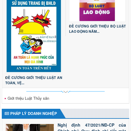
ĐỀ CƯƠNG GIỚI THIỆU BỘ LUẬT
LAO ĐỘNG NĂM...
ĐỀ CƯƠNG GIỚI THIỆU LUẬT AN
TOÀN, VỆ...
Giới thiệu Luật Thủy sản
PHÁP LÝ DOANH NGHIỆP
Nghị định 47/2021/NĐ-CP của
Chính phủ Quy định chi tiết một