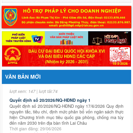
Bộ Tài chính ban hành Thông tư số 98/2026/TT-BTC về Quy chế mẫu
kiểm toán nội bộ
Quyết định số 44/2026/QĐ-UBND
ngày 17/6/2026 Quy định trình tự, thủ tục hành chính về đất
đai trên địa bàn tỉnh Lai Châu
Thời gian đăng: 24/06/2026
VĂN BẢN MỚI
lượt xem: 147 | lượt tải:74
Quyết định số 20/2026/NQ-HĐND ngày 1
Quyết định số 20/2026/NQ-HĐND ngày 17/6/2026 Quy định
nguyên tắc, tiêu chí, định mức phân bổ vốn ngân sách thực
hiện Chương trình mục tiêu quốc gia phòng, chống ma túy
đến năm 2030 trên địa bàn tỉnh Lai Châu
Thời gian đăng: 29/06/2026
lượt xem: 94 | lượt tải:56
Nghị quyết số 14/2026/NQ-HĐND