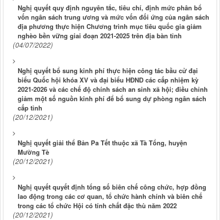
Nghị quyết quy định nguyên tắc, tiêu chí, định mức phân bổ
vốn ngân sách trung ương và mức vốn đối ứng của ngân sách
địa phương thực hiện Chương trình mục tiêu quốc gia giảm
nghèo bền vững giai đoạn 2021-2025 trên địa bàn tỉnh
(04/07/2022)
Nghị quyết bổ sung kinh phí thực hiện công tác bầu cử đại
biểu Quốc hội khóa XV và đại biểu HĐND các cấp nhiệm kỳ
2021-2026 và các chế độ chính sách an sinh xã hội; điều chỉnh
giảm một số nguồn kinh phí để bổ sung dự phòng ngân sách
cấp tỉnh
(20/12/2021)
Nghị quyết giải thể Bản Pa Tết thuộc xã Tà Tổng, huyện
Mường Tè
(20/12/2021)
Nghị quyết quyết định tổng số biên chế công chức, hợp đồng
lao động trong các cơ quan, tổ chức hành chính và biên chế
trong các tổ chức Hội có tính chất đặc thù năm 2022
(20/12/2021)