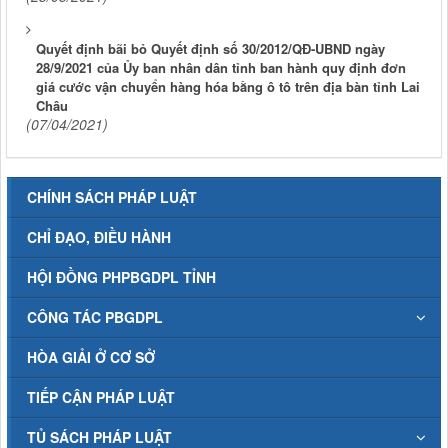
Quyết định bãi bỏ Quyết định số 30/2012/QĐ-UBND ngày
28/9/2021 của Ủy ban nhân dân tỉnh ban hành quy định đơn
giá cước vận chuyển hàng hóa bằng ô tô trên địa bàn tỉnh Lai
Châu
(07/04/2021)
CHÍNH SÁCH PHÁP LUẬT
CHỈ ĐẠO, ĐIỀU HÀNH
HỘI ĐỒNG PHPBGDPL TỈNH
CÔNG TÁC PBGDPL
HÒA GIẢI Ở CƠ SỞ
TIẾP CẬN PHÁP LUẬT
TỦ SÁCH PHÁP LUẬT