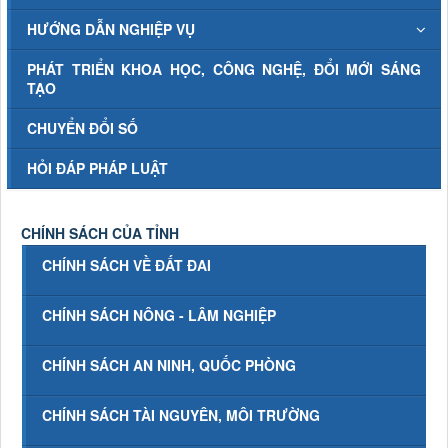
HƯỚNG DẪN NGHIỆP VỤ
PHÁT TRIỂN KHOA HỌC, CÔNG NGHỆ, ĐỔI MỚI SÁNG
TẠO
CHUYỂN ĐỔI SỐ
HỎI ĐÁP PHÁP LUẬT
CHÍNH SÁCH CỦA TỈNH
CHÍNH SÁCH VỀ ĐẤT ĐAI
CHÍNH SÁCH NÔNG - LÂM NGHIỆP
CHÍNH SÁCH AN NINH, QUỐC PHÒNG
CHÍNH SÁCH TÀI NGUYÊN, MÔI TRƯỜNG