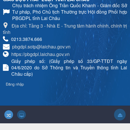
Chịu trách nhiệm
Ông Trần Quốc Khanh - Giám đốc Sở
Tư pháp, Phó Chủ tịch Thường trực Hội đồng Phối hợp
PBGDPL tỉnh Lai Châu
Địa chỉ: Tầng 3 - Nhà E - Trung tâm hành chính, chính trị
tỉnh
0213.3874.666
pbgdpl.sotp@laichau.gov.vn
https://pbgdpl.laichau.gov.vn
Giấy phép số: (Giấy phép số 33/GP-TTĐT ngày
04/6/2020 do Sở Thông tin và Truyền thông tỉnh Lai
Châu cấp)
Đăng nhập