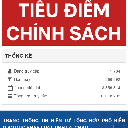
THỐNG KÊ
Đang truy cập
1,784
Hôm nay
366,892
Tháng hiện tại
3,859,814
Tổng lượt truy cập
91,018,292
TRANG THÔNG TIN ĐIỆN TỬ TỔNG HỢP PHỔ BIẾN
GIÁO DỤC PHÁP LUẬT TỈNH LAI CHÂU