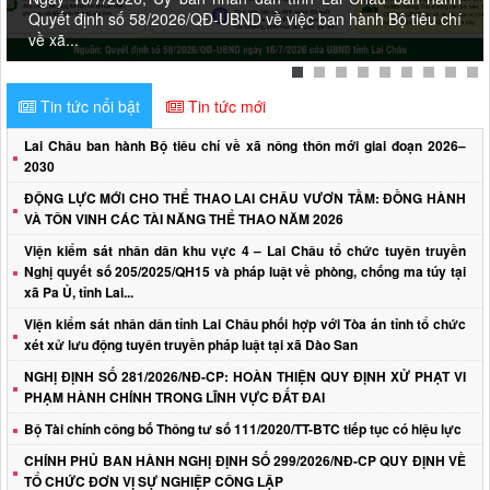
Quyết định số 58/2026/QĐ-UBND về việc ban hành Bộ tiêu chí
về xã...
Tin tức nổi bật
Tin tức mới
Lai Châu ban hành Bộ tiêu chí về xã nông thôn mới giai đoạn 2026–
2030
ĐỘNG LỰC MỚI CHO THỂ THAO LAI CHÂU VƯƠN TẦM: ĐỒNG HÀNH
VÀ TÔN VINH CÁC TÀI NĂNG THỂ THAO NĂM 2026
Viện kiểm sát nhân dân khu vực 4 – Lai Châu tổ chức tuyên truyền
Nghị quyết số 205/2025/QH15 và pháp luật về phòng, chống ma túy tại
xã Pa Ủ, tỉnh Lai...
Viện kiểm sát nhân dân tỉnh Lai Châu phối hợp với Tòa án tỉnh tổ chức
xét xử lưu động tuyên truyền pháp luật tại xã Dào San
NGHỊ ĐỊNH SỐ 281/2026/NĐ-CP: HOÀN THIỆN QUY ĐỊNH XỬ PHẠT VI
PHẠM HÀNH CHÍNH TRONG LĨNH VỰC ĐẤT ĐAI
Bộ Tài chính công bố Thông tư số 111/2020/TT-BTC tiếp tục có hiệu lực
CHÍNH PHỦ BAN HÀNH NGHỊ ĐỊNH SỐ 299/2026/NĐ-CP QUY ĐỊNH VỀ
TỔ CHỨC ĐƠN VỊ SỰ NGHIỆP CÔNG LẬP