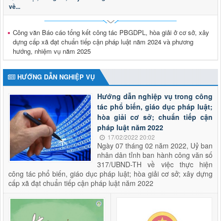
về...
2973/KH-UBND
Triển khai tổng rà soát hệ thống văn bản quy phạm pháp
luật trên địa bàn tỉnh Lai Châu
Công văn Báo cáo tổng kết công tác PBGDPL, hòa giải ở cơ sở, xây
Thời gian đăng: 28/04/2026
dựng cấp xã đạt chuẩn tiếp cận pháp luật năm 2024 và phương
lượt xem: 194 | lượt tải:92
hướng, nhiệm vụ năm 2025
Thông báo tuyển dụng viên chức
Thông báo tuyển dụng viên chức trong đơn vị sự nghiệp
HƯỚNG DẪN NGHIỆP VỤ
công lập thuộc Sở Tư pháp tỉnh Lai Châu năm 2026
Thời gian đăng: 29/01/2026
Hướng dẫn nghiệp vụ trong công
lượt xem: 612 | lượt tải:177
tác phổ biến, giáo dục pháp luật;
2624/QĐ-UBND
hòa giải cơ sở; chuẩn tiếp cận
Quyết định thành lập Hội đồng phối hợp phổ biến, giáo dục
pháp luật năm 2022
pháp luật tỉnh Lai Châu
17/02/2022 20:02
Thời gian đăng: 15/10/2025
Ngày 07 tháng 02 năm 2022, Uỷ ban
lượt xem: 501 | lượt tải:284
nhân dân tỉnh ban hành công văn số
317/UBND-TH về việc thực hiện
công tác phổ biến, giáo dục pháp luật; hòa giải cơ sở; xây dựng
cấp xã đạt chuẩn tiếp cận pháp luật năm 2022