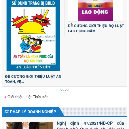
ĐỀ CƯƠNG GIỚI THIỆU BỘ LUẬT
LAO ĐỘNG NĂM...
ĐỀ CƯƠNG GIỚI THIỆU LUẬT AN
TOÀN, VỆ...
Giới thiệu Luật Thủy sản
PHÁP LÝ DOANH NGHIỆP
Nghị định 47/2021/NĐ-CP của
Chính phủ Quy định chi tiết một