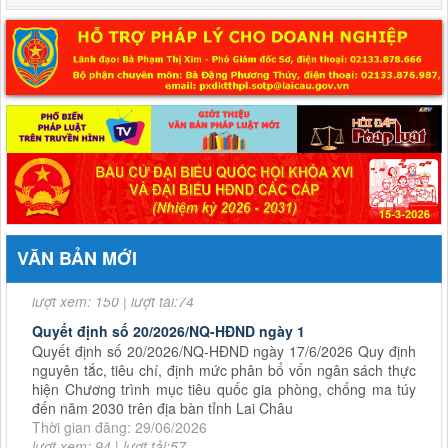
Bộ Tài chính ban hành Thông tư số 98/2026/TT-BTC về Quy chế mẫu
kiểm toán nội bộ
Quyết định số 44/2026/QĐ-UBND
ngày 17/6/2026 Quy định trình tự, thủ tục hành chính về đất
đai trên địa bàn tỉnh Lai Châu
Thời gian đăng: 24/06/2026
lượt xem: 150 | lượt tải:74
VĂN BẢN MỚI
Quyết định số 20/2026/NQ-HĐND ngày 1
Quyết định số 20/2026/NQ-HĐND ngày 17/6/2026 Quy định
nguyên tắc, tiêu chí, định mức phân bổ vốn ngân sách thực
hiện Chương trình mục tiêu quốc gia phòng, chống ma túy
đến năm 2030 trên địa bàn tỉnh Lai Châu
Thời gian đăng: 29/06/2026
lượt xem: 94 | lượt tải:57
Nghị quyết số 14/2026/NQ-HĐND