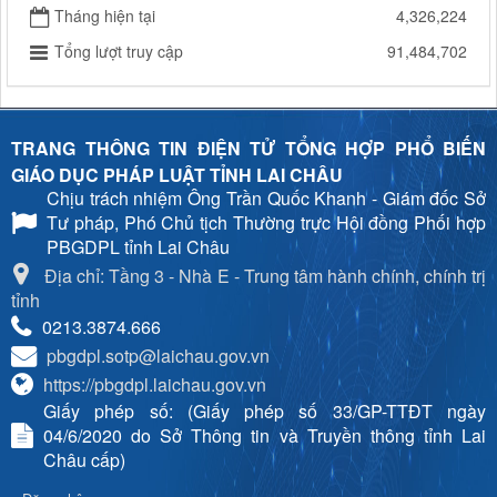
Tháng hiện tại
4,326,224
Tổng lượt truy cập
91,484,702
TRANG THÔNG TIN ĐIỆN TỬ TỔNG HỢP PHỔ BIẾN
GIÁO DỤC PHÁP LUẬT TỈNH LAI CHÂU
Chịu trách nhiệm
Ông Trần Quốc Khanh - Giám đốc Sở
Tư pháp, Phó Chủ tịch Thường trực Hội đồng Phối hợp
PBGDPL tỉnh Lai Châu
Địa chỉ: Tầng 3 - Nhà E - Trung tâm hành chính, chính trị
tỉnh
0213.3874.666
pbgdpl.sotp@laichau.gov.vn
https://pbgdpl.laichau.gov.vn
Giấy phép số: (Giấy phép số 33/GP-TTĐT ngày
04/6/2020 do Sở Thông tin và Truyền thông tỉnh Lai
Châu cấp)