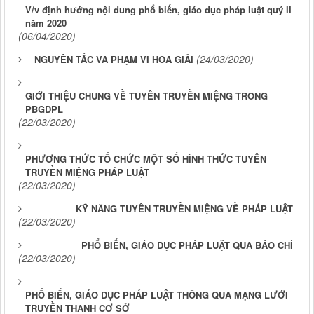
V/v định hướng nội dung phổ biến, giáo dục pháp luật quý II
năm 2020
(06/04/2020)
(24/03/2020)
NGUYÊN TẮC VÀ PHẠM VI HOÀ GIẢI
GIỚI THIỆU CHUNG VỀ TUYÊN TRUYỀN MIỆNG TRONG
PBGDPL
(22/03/2020)
PHƯƠNG THỨC TỔ CHỨC MỘT SỐ HÌNH THỨC TUYÊN
TRUYỀN MIỆNG PHÁP LUẬT
(22/03/2020)
KỸ NĂNG TUYÊN TRUYỀN MIỆNG VỀ PHÁP LUẬT
(22/03/2020)
PHỔ BIẾN, GIÁO DỤC PHÁP LUẬT QUA BÁO CHÍ
(22/03/2020)
PHỔ BIẾN, GIÁO DỤC PHÁP LUẬT THÔNG QUA MẠNG LƯỚI
TRUYỀN THANH CƠ SỞ