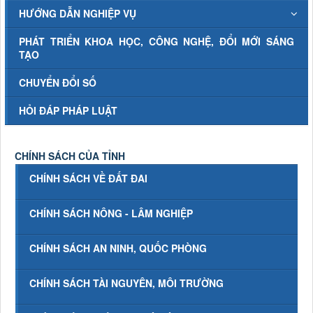
HƯỚNG DẪN NGHIỆP VỤ
PHÁT TRIỂN KHOA HỌC, CÔNG NGHỆ, ĐỔI MỚI SÁNG
TẠO
CHUYỂN ĐỔI SỐ
HỎI ĐÁP PHÁP LUẬT
CHÍNH SÁCH CỦA TỈNH
CHÍNH SÁCH VỀ ĐẤT ĐAI
CHÍNH SÁCH NÔNG - LÂM NGHIỆP
CHÍNH SÁCH AN NINH, QUỐC PHÒNG
CHÍNH SÁCH TÀI NGUYÊN, MÔI TRƯỜNG