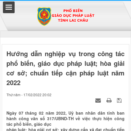
Đã kết nối EMC
Hướng dẫn nghiệp vụ trong công tác
phổ biến, giáo dục pháp luật; hòa giải
uyền
cơ sở; chuẩn tiếp cận pháp luật năm
2022
Thứ năm - 17/02/2022 20:02
Ngày 07 tháng 02 năm 2022, Uỷ ban nhân dân tỉnh ban
hành công văn số 317/UBND-TH về việc thực hiện công
tác phổ biến, giáo dục
pháp luật; hòa giải cơ sở; xây dựng cấp xã đạt chuẩn tiếp