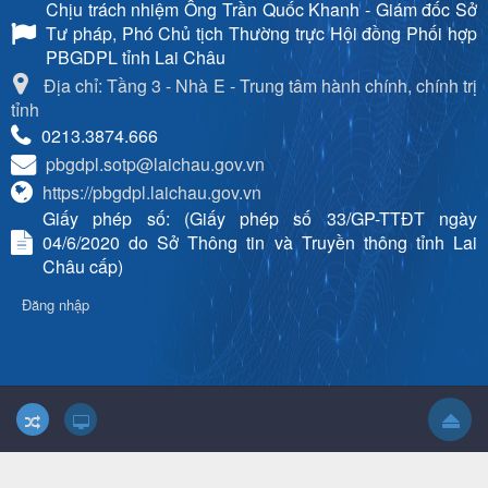
Chịu trách nhiệm
Ông Trần Quốc Khanh - Giám đốc Sở
Tư pháp, Phó Chủ tịch Thường trực Hội đồng Phối hợp
PBGDPL tỉnh Lai Châu
Địa chỉ: Tầng 3 - Nhà E - Trung tâm hành chính, chính trị
tỉnh
0213.3874.666
pbgdpl.sotp@laichau.gov.vn
https://pbgdpl.laichau.gov.vn
Giấy phép số: (Giấy phép số 33/GP-TTĐT ngày
04/6/2020 do Sở Thông tin và Truyền thông tỉnh Lai
Châu cấp)
Đăng nhập