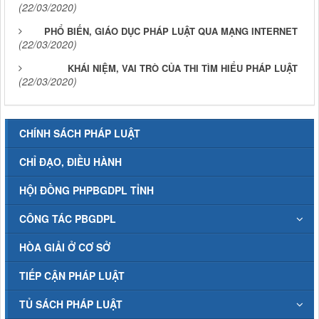
(22/03/2020)
PHỔ BIẾN, GIÁO DỤC PHÁP LUẬT QUA MẠNG INTERNET
(22/03/2020)
KHÁI NIỆM, VAI TRÒ CỦA THI TÌM HIỂU PHÁP LUẬT
(22/03/2020)
CHÍNH SÁCH PHÁP LUẬT
CHỈ ĐẠO, ĐIỀU HÀNH
HỘI ĐỒNG PHPBGDPL TỈNH
CÔNG TÁC PBGDPL
HÒA GIẢI Ở CƠ SỞ
TIẾP CẬN PHÁP LUẬT
TỦ SÁCH PHÁP LUẬT