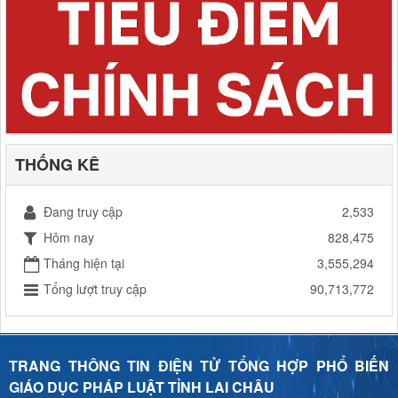
THỐNG KÊ
Đang truy cập
2,533
Hôm nay
828,475
Tháng hiện tại
3,555,294
Tổng lượt truy cập
90,713,772
TRANG THÔNG TIN ĐIỆN TỬ TỔNG HỢP PHỔ BIẾN
GIÁO DỤC PHÁP LUẬT TỈNH LAI CHÂU