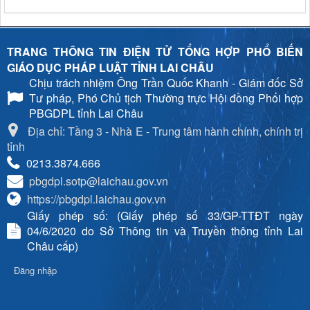
TRANG THÔNG TIN ĐIỆN TỬ TỔNG HỢP PHỔ BIẾN
GIÁO DỤC PHÁP LUẬT TỈNH LAI CHÂU
Chịu trách nhiệm
Ông Trần Quốc Khanh - Giám đốc Sở
Tư pháp, Phó Chủ tịch Thường trực Hội đồng Phối hợp
PBGDPL tỉnh Lai Châu
Địa chỉ: Tầng 3 - Nhà E - Trung tâm hành chính, chính trị
tỉnh
0213.3874.666
pbgdpl.sotp@laichau.gov.vn
https://pbgdpl.laichau.gov.vn
Giấy phép số: (Giấy phép số 33/GP-TTĐT ngày
04/6/2020 do Sở Thông tin và Truyền thông tỉnh Lai
Châu cấp)
Đăng nhập