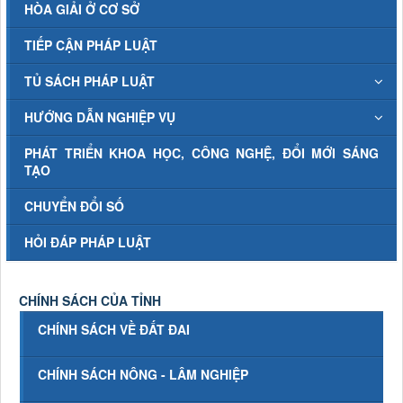
HÒA GIẢI Ở CƠ SỞ
TIẾP CẬN PHÁP LUẬT
TỦ SÁCH PHÁP LUẬT
HƯỚNG DẪN NGHIỆP VỤ
PHÁT TRIỂN KHOA HỌC, CÔNG NGHỆ, ĐỔI MỚI SÁNG
TẠO
CHUYỂN ĐỔI SỐ
HỎI ĐÁP PHÁP LUẬT
CHÍNH SÁCH CỦA TỈNH
CHÍNH SÁCH VỀ ĐẤT ĐAI
CHÍNH SÁCH NÔNG - LÂM NGHIỆP