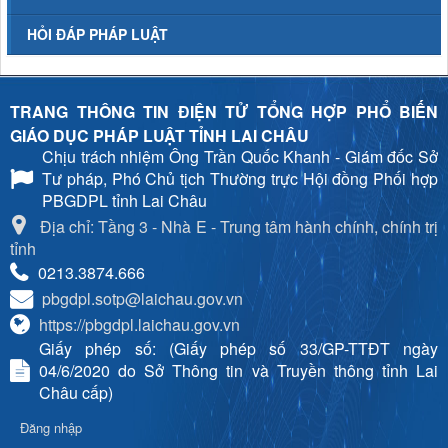
HỎI ĐÁP PHÁP LUẬT
TRANG THÔNG TIN ĐIỆN TỬ TỔNG HỢP PHỔ BIẾN
GIÁO DỤC PHÁP LUẬT TỈNH LAI CHÂU
Chịu trách nhiệm
Ông Trần Quốc Khanh - Giám đốc Sở
Tư pháp, Phó Chủ tịch Thường trực Hội đồng Phối hợp
PBGDPL tỉnh Lai Châu
Địa chỉ: Tầng 3 - Nhà E - Trung tâm hành chính, chính trị
tỉnh
0213.3874.666
pbgdpl.sotp@laichau.gov.vn
https://pbgdpl.laichau.gov.vn
Giấy phép số: (Giấy phép số 33/GP-TTĐT ngày
04/6/2020 do Sở Thông tin và Truyền thông tỉnh Lai
Châu cấp)
Đăng nhập