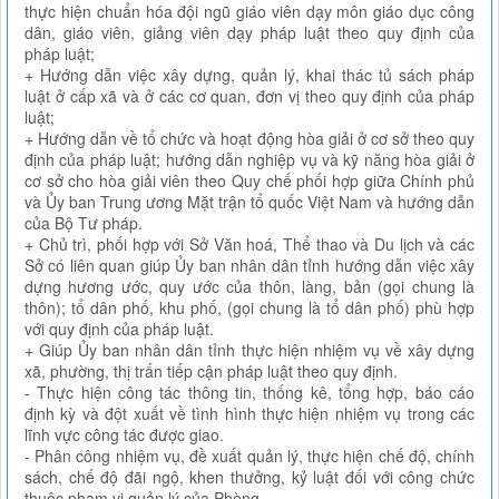
thực hiện chuẩn hóa đội ngũ giáo viên dạy môn giáo dục công
dân, giáo viên, giảng viên dạy pháp luật theo quy định của
pháp luật;
+ Hướng dẫn việc xây dựng, quản lý, khai thác tủ sách pháp
luật ở cấp xã và ở các cơ quan, đơn vị theo quy định của pháp
luật;
+ Hướng dẫn về tổ chức và hoạt động hòa giải ở cơ sở theo quy
định của pháp luật; hướng dẫn nghiệp vụ và kỹ năng hòa giải ở
cơ sở cho hòa giải viên theo Quy chế phối hợp giữa Chính phủ
và Ủy ban Trung ương Mặt trận tổ quốc Việt Nam và hướng dẫn
của Bộ Tư pháp.
+ Chủ trì, phối hợp với Sở Văn hoá, Thể thao và Du lịch và các
Sở có liên quan giúp Ủy ban nhân dân tỉnh hướng dẫn việc xây
dựng hương ước, quy ước của thôn, làng, bản (gọi chung là
thôn); tổ dân phố, khu phố, (gọi chung là tổ dân phố) phù hợp
với quy định của pháp luật.
+ Giúp Ủy ban nhân dân tỉnh thực hiện nhiệm vụ về xây dựng
xã, phường, thị trấn tiếp cận pháp luật theo quy định.
- Thực hiện công tác thông tin, thống kê, tổng hợp, báo cáo
định kỳ và đột xuất về tình hình thực hiện nhiệm vụ trong các
lĩnh vực công tác được giao.
- Phân công nhiệm vụ, đề xuất quản lý, thực hiện chế độ, chính
sách, chế độ đãi ngộ, khen thưởng, kỷ luật đối với công chức
thuộc phạm vi quản lý của Phòng.