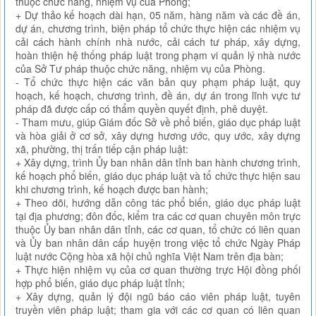
thuộc chức năng, nhiệm vụ của Phòng;
+ Dự thảo kế hoạch dài hạn, 05 năm, hàng năm và các đề án,
dự án, chương trình, biện pháp tổ chức thực hiện các nhiệm vụ
cải cách hành chính nhà nước, cải cách tư pháp, xây dựng,
hoàn thiện hệ thống pháp luật trong phạm vi quản lý nhà nước
của Sở Tư pháp thuộc chức năng, nhiệm vụ của Phòng.
- Tổ chức thực hiện các văn bản quy phạm pháp luật, quy
hoạch, kế hoạch, chương trình, đề án, dự án trong lĩnh vực tư
pháp đã được cấp có thẩm quyền quyết định, phê duyệt.
- Tham mưu, giúp Giám đốc Sở về phổ biến, giáo dục pháp luật
và hòa giải ở cơ sở, xây dựng hương ước, quy ước, xây dựng
xã, phường, thị trấn tiếp cận pháp luật:
+ Xây dựng, trình Ủy ban nhân dân tỉnh ban hành chương trình,
kế hoạch phổ biến, giáo dục pháp luật và tổ chức thực hiện sau
khi chương trình, kế hoạch được ban hành;
+ Theo dõi, hướng dẫn công tác phổ biến, giáo dục pháp luật
tại địa phương; đôn đốc, kiểm tra các cơ quan chuyên môn trực
thuộc Ủy ban nhân dân tỉnh, các cơ quan, tổ chức có liên quan
và Ủy ban nhân dân cấp huyện trong việc tổ chức Ngày Pháp
luật nước Cộng hòa xã hội chủ nghĩa Việt Nam trên địa bàn;
+ Thực hiện nhiệm vụ của cơ quan thường trực Hội đồng phối
hợp phổ biến, giáo dục pháp luật tỉnh;
+ Xây dựng, quản lý đội ngũ báo cáo viên pháp luật, tuyên
truyền viên pháp luật; tham gia với các cơ quan có liên quan