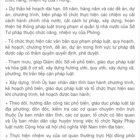
+ Dự thảo kế hoạch dài hạn, 05 năm, hàng năm và các đề án, dự
án, chương trình, biện pháp tổ chức thực hiện các nhiệm vụ cải
cách hành chính nhà nước, cải cách tư pháp, xây dựng, hoàn
thiện hệ thống pháp luật trong phạm vi quản lý nhà nước của Sở
Tư pháp thuộc chức năng, nhiệm vụ của Phòng.
- Tổ chức thực hiện các văn bản quy phạm pháp luật, quy hoạch,
kế hoạch, chương trình, đề án, dự án trong lĩnh vực tư pháp đã
được cấp có thẩm quyền quyết định, phê duyệt.
- Tham mưu, giúp Giám đốc Sở về phổ biến, giáo dục pháp luật
và hòa giải ở cơ sở, xây dựng hương ước, quy ước, xây dựng xã,
phường, thị trấn tiếp cận pháp luật:
+ Xây dựng, trình Ủy ban nhân dân tỉnh ban hành chương trình,
kế hoạch phổ biến, giáo dục pháp luật và tổ chức thực hiện sau
khi chương trình, kế hoạch được ban hành;
+ Theo dõi, hướng dẫn công tác phổ biến, giáo dục pháp luật tại
địa phương; đôn đốc, kiểm tra các cơ quan chuyên môn trực
thuộc Ủy ban nhân dân tỉnh, các cơ quan, tổ chức có liên quan
và Ủy ban nhân dân cấp huyện trong việc tổ chức Ngày Pháp
luật nước Cộng hòa xã hội chủ nghĩa Việt Nam trên địa bàn;
+ Thực hiện nhiệm vụ của cơ quan thường trực Hội đồng phối