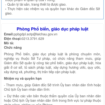
- Quản lý tài sản, trang thiết bị được giao.
-
Thực hiện các nhiệm vụ và quyền hạn khác do Giám đốc Sở
giao.
Phòng Phổ biến, giáo dục pháp luật
Email:
ppbgdpl.sotp@laichau.gov.vn
Điện thoại:
0213.3791.629
Mô tả:
Chức năng
Phòng Phổ biến, giáo dục pháp luật là phòng chuyên môn,
nghiệp vụ thuộc Sở Tư pháp, có chức năng tham mưu, giúp
Giám đốc Sở quản lý công tác phổ biến, giáo dục pháp luật, hòa
giải ở cơ sở, tủ sách pháp luật, xây dựng hương ước, quy ước,
xây dựng xã, phường, thị trấn tiếp cận pháp luật.
Nhiệm vụ và quyền hạn
- Tham mưu, giúp Giám đốc Sở trình Ủy ban nhân dân tỉnh hoặc
Chủ tịch Ủy ban nhân dân tỉnh:
+ Dự thảo các văn bản thuộc thẩm quyền của Ủy ban nhân dân
hoặc Chủ tịch Ủy ban nhân dân tỉnh trong lĩnh vực tư pháp thuộc
chức năng, nhiệm vụ của Phòng;