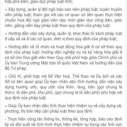
hợp phổ biến, giáo dục pháp luật tỉnh;
+ Xây dựng, quản lý đội ngũ báo cáo viên pháp luật, tuyên truyền
viên pháp luật; tham gia với các cơ quan có liên quan thực hiện
chuẩn hóa đội ngũ giáo viên dạy môn giáo dục công dân, giáo
viên, giảng viên dạy pháp luật theo quy định của pháp luật;
+ Hướng dẫn việc xây dựng, quản lý, khai thác tủ sách pháp luật
ở cấp xã và ở các cơ quan, đơn vị theo quy định của pháp luật;
+ Hướng dẫn về tổ chức và hoạt động hòa giải ở cơ sở theo quy
định của pháp luật; hướng dẫn nghiệp vụ và kỹ năng hòa giải ở
cơ sở cho hòa giải viên theo Quy chế phối hợp giữa Chính phủ và
Ủy ban Trung ương Mặt trận tổ quốc Việt Nam và hướng dẫn của
Bộ Tư pháp.
+ Chủ trì, phối hợp với Sở Văn hoá, Thể thao và Du lịch và các
Sở có liên quan giúp Ủy ban nhân dân tỉnh hướng dẫn việc xây
dựng hương ước, quy ước của thôn, làng, bản (gọi chung là
thôn); tổ dân phố, khu phố, (gọi chung là tổ dân phố) phù hợp với
quy định của pháp luật.
+ Giúp Ủy ban nhân dân tỉnh thực hiện nhiệm vụ về xây dựng xã,
phường, thị trấn tiếp cận pháp luật theo quy định.
- Thực hiện công tác thông tin, thống kê, tổng hợp, báo cáo định
kỳ và đột xuất về tình hình thực hiện nhiệm vụ trong các lĩnh vực