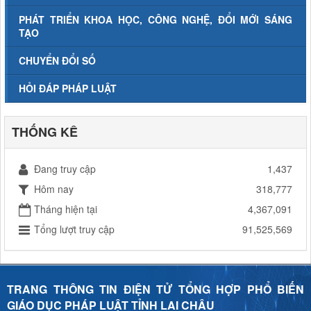
PHÁT TRIỂN KHOA HỌC, CÔNG NGHỆ, ĐỔI MỚI SÁNG
TẠO
CHUYỂN ĐỔI SỐ
HỎI ĐÁP PHÁP LUẬT
THỐNG KÊ
Đang truy cập
1,437
Hôm nay
318,777
Tháng hiện tại
4,367,091
Tổng lượt truy cập
91,525,569
TRANG THÔNG TIN ĐIỆN TỬ TỔNG HỢP PHỔ BIẾN
GIÁO DỤC PHÁP LUẬT TỈNH LAI CHÂU