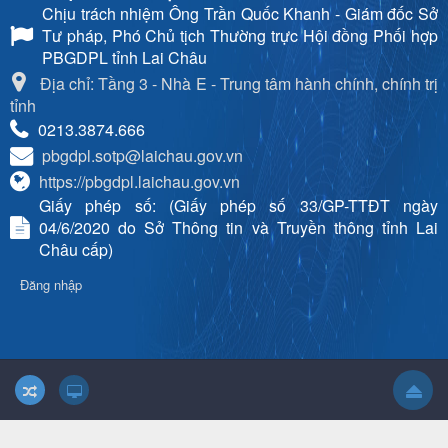
Chịu trách nhiệm
Ông Trần Quốc Khanh - Giám đốc Sở
Tư pháp, Phó Chủ tịch Thường trực Hội đồng Phối hợp
PBGDPL tỉnh Lai Châu
Địa chỉ: Tầng 3 - Nhà E - Trung tâm hành chính, chính trị
tỉnh
0213.3874.666
pbgdpl.sotp@laichau.gov.vn
https://pbgdpl.laichau.gov.vn
Giấy phép số: (Giấy phép số 33/GP-TTĐT ngày
04/6/2020 do Sở Thông tin và Truyền thông tỉnh Lai
Châu cấp)
Đăng nhập