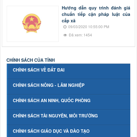
Hướng dẫn quy trình đánh giá
chuẩn tiếp cận pháp luật của
cấp xã
09/03/2020 10:55:00 PM
Đã xem: 1454
CHÍNH SÁCH CỦA TỈNH
CHÍNH SÁCH VỀ ĐẤT ĐAI
CHÍNH SÁCH NÔNG - LÂM NGHIỆP
CHÍNH SÁCH AN NINH, QUỐC PHÒNG
CHÍNH SÁCH TÀI NGUYÊN, MÔI TRƯỜNG
CHÍNH SÁCH GIÁO DỤC VÀ ĐÀO TẠO