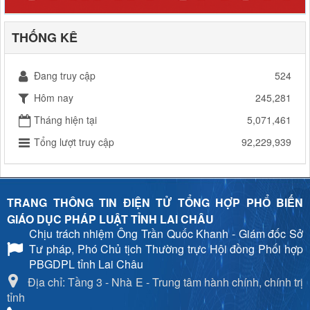
THỐNG KÊ
Đang truy cập
524
Hôm nay
245,281
Tháng hiện tại
5,071,461
Tổng lượt truy cập
92,229,939
TRANG THÔNG TIN ĐIỆN TỬ TỔNG HỢP PHỔ BIẾN
GIÁO DỤC PHÁP LUẬT TỈNH LAI CHÂU
Chịu trách nhiệm
Ông Trần Quốc Khanh - Giám đốc Sở
Tư pháp, Phó Chủ tịch Thường trực Hội đồng Phối hợp
PBGDPL tỉnh Lai Châu
Địa chỉ: Tầng 3 - Nhà E - Trung tâm hành chính, chính trị
tỉnh