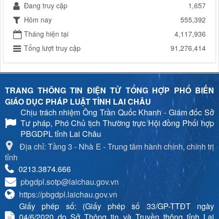
Đang truy cập
1,657
Hôm nay
555,392
Tháng hiện tại
4,117,936
Tổng lượt truy cập
91,276,414
TRANG THÔNG TIN ĐIỆN TỬ TỔNG HỢP PHỔ BIẾN
GIÁO DỤC PHÁP LUẬT TỈNH LAI CHÂU
Chịu trách nhiệm
Ông Trần Quốc Khanh - Giám đốc Sở
Tư pháp, Phó Chủ tịch Thường trực Hội đồng Phối hợp
PBGDPL tỉnh Lai Châu
Địa chỉ: Tầng 3 - Nhà E - Trung tâm hành chính, chính trị
tỉnh
0213.3874.666
pbgdpl.sotp@laichau.gov.vn
https://pbgdpl.laichau.gov.vn
Giấy phép số: (Giấy phép số 33/GP-TTĐT ngày
04/6/2020 do Sở Thông tin và Truyền thông tỉnh Lai