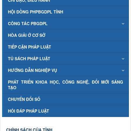
HỘI ĐỒNG PHPBGDPL TỈNH
CÔNG TÁC PBGDPL
HÒA GIẢI Ở CƠ SỞ
TIẾP CẬN PHÁP LUẬT
TỦ SÁCH PHÁP LUẬT
HƯỚNG DẪN NGHIỆP VỤ
PHÁT TRIỂN KHOA HỌC, CÔNG NGHỆ, ĐỔI MỚI SÁNG
TẠO
CHUYỂN ĐỔI SỐ
HỎI ĐÁP PHÁP LUẬT
CHÍNH SÁCH CỦA TỈNH