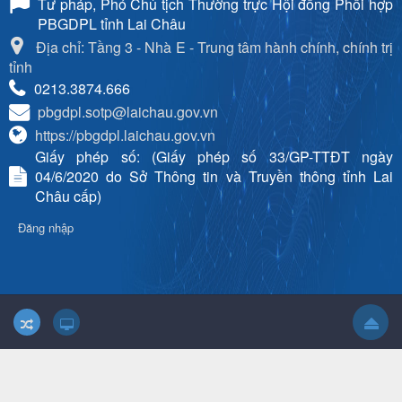
Tư pháp, Phó Chủ tịch Thường trực Hội đồng Phối hợp
PBGDPL tỉnh Lai Châu
Địa chỉ: Tầng 3 - Nhà E - Trung tâm hành chính, chính trị
tỉnh
0213.3874.666
pbgdpl.sotp@laichau.gov.vn
https://pbgdpl.laichau.gov.vn
Giấy phép số: (Giấy phép số 33/GP-TTĐT ngày
04/6/2020 do Sở Thông tin và Truyền thông tỉnh Lai
Châu cấp)
Đăng nhập