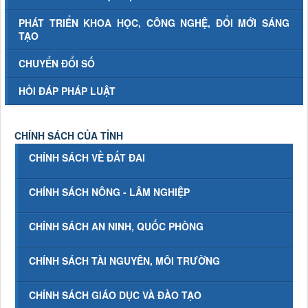
PHÁT TRIỂN KHOA HỌC, CÔNG NGHỆ, ĐỔI MỚI SÁNG
TẠO
CHUYỂN ĐỔI SỐ
HỎI ĐÁP PHÁP LUẬT
CHÍNH SÁCH CỦA TỈNH
CHÍNH SÁCH VỀ ĐẤT ĐAI
CHÍNH SÁCH NÔNG - LÂM NGHIỆP
CHÍNH SÁCH AN NINH, QUỐC PHÒNG
CHÍNH SÁCH TÀI NGUYÊN, MÔI TRƯỜNG
CHÍNH SÁCH GIÁO DỤC VÀ ĐÀO TẠO