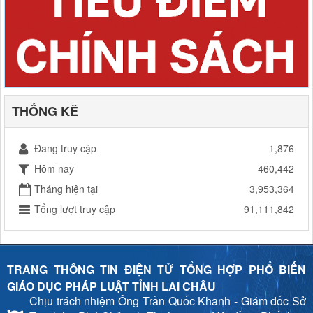
THỐNG KÊ
Đang truy cập
1,876
Hôm nay
460,442
Tháng hiện tại
3,953,364
Tổng lượt truy cập
91,111,842
TRANG THÔNG TIN ĐIỆN TỬ TỔNG HỢP PHỔ BIẾN
GIÁO DỤC PHÁP LUẬT TỈNH LAI CHÂU
Chịu trách nhiệm
Ông Trần Quốc Khanh - Giám đốc Sở