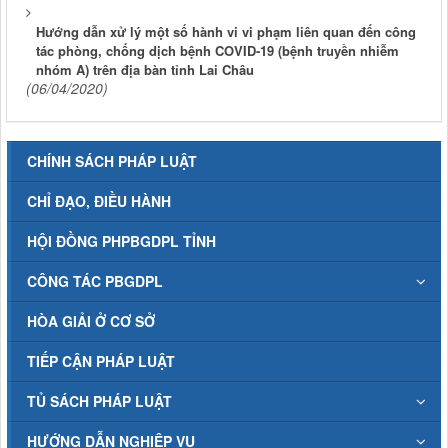
Hướng dẫn xử lý một số hành vi vi phạm liên quan đến công
tác phòng, chống dịch bệnh COVID-19 (bệnh truyền nhiễm
nhóm A) trên địa bàn tỉnh Lai Châu
(06/04/2020)
CHÍNH SÁCH PHÁP LUẬT
CHỈ ĐẠO, ĐIỀU HÀNH
HỘI ĐỒNG PHPBGDPL TỈNH
CÔNG TÁC PBGDPL
HÒA GIẢI Ở CƠ SỞ
TIẾP CẬN PHÁP LUẬT
TỦ SÁCH PHÁP LUẬT
HƯỚNG DẪN NGHIỆP VỤ