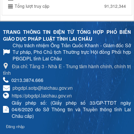
Tổng lượt truy cập
91,312,344
TRANG THÔNG TIN ĐIỆN TỬ TỔNG HỢP PHỔ BIẾN
GIÁO DỤC PHÁP LUẬT TỈNH LAI CHÂU
Chịu trách nhiệm
Ông Trần Quốc Khanh - Giám đốc Sở
Tư pháp, Phó Chủ tịch Thường trực Hội đồng Phối hợp
PBGDPL tỉnh Lai Châu
Địa chỉ: Tầng 3 - Nhà E - Trung tâm hành chính, chính trị
tỉnh
0213.3874.666
pbgdpl.sotp@laichau.gov.vn
https://pbgdpl.laichau.gov.vn
Giấy phép số: (Giấy phép số 33/GP-TTĐT ngày
04/6/2020 do Sở Thông tin và Truyền thông tỉnh Lai
Châu cấp)
Đăng nhập