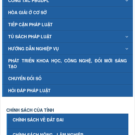
CÔNG TÁC PBGDPL
HÒA GIẢI Ở CƠ SỞ
TIẾP CẬN PHÁP LUẬT
TỦ SÁCH PHÁP LUẬT
HƯỚNG DẪN NGHIỆP VỤ
PHÁT TRIỂN KHOA HỌC, CÔNG NGHỆ, ĐỔI MỚI SÁNG
TẠO
CHUYỂN ĐỔI SỐ
HỎI ĐÁP PHÁP LUẬT
CHÍNH SÁCH CỦA TỈNH
CHÍNH SÁCH VỀ ĐẤT ĐAI
CHÍNH SÁCH NÔNG - LÂM NGHIỆP