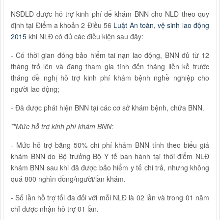
NSDLĐ được hỗ trợ kinh phí để khám BNN cho NLĐ theo quy
định tại Điểm a khoản 2 Điều 56
Luật An toàn, vệ sinh lao động
2015
khi NLĐ có đủ các điều kiện sau đây:
- Có thời gian đóng bảo hiểm tai nạn lao động, BNN đủ từ 12
tháng trở lên và đang tham gia tính đến tháng liền kề trước
tháng đề nghị hỗ trợ kinh phí khám bệnh nghề nghiệp cho
người lao động;
- Đã được phát hiện BNN tại các cơ sở khám bệnh, chữa BNN.
**Mức hỗ trợ kinh phí khám BNN:
- Mức hỗ trợ bằng 50% chi phí khám BNN tính theo biểu giá
khám BNN do Bộ trưởng Bộ Y tế ban hành tại thời điểm NLĐ
khám BNN sau khi đã được bảo hiểm y tế chi trả, nhưng không
quá 800 nghìn đồng/người/lần khám.
- Số lần hỗ trợ tối đa đối với mỗi NLĐ là 02 lần và trong 01 năm
chỉ được nhận hỗ trợ 01 lần.