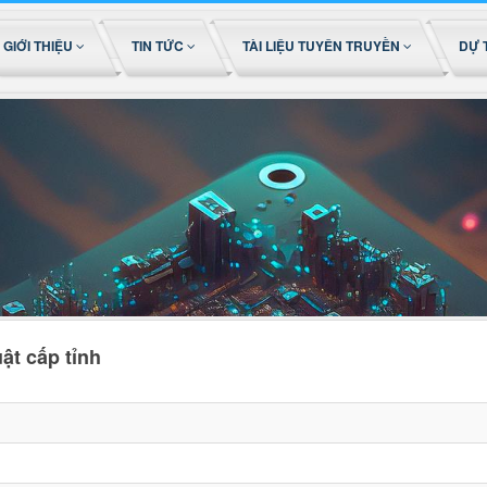
GIỚI THIỆU
TIN TỨC
TÀI LIỆU TUYÊN TRUYỀN
DỰ 
ật cấp tỉnh