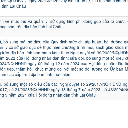
2026/QĐ-UBND ngày 20/06/2026 Quy định trình tự, thủ tục hành chính 
n tỉnh Lai Châu
nh về mức thu và quản lý, sử dụng kinh phí đóng góp của tổ chức, 
áng sản trên địa bàn tỉnh Lai Châu
i, bổ sung một số điều của Quy định mức chi tập huấn, bồi dưỡng gi
n lý cơ sở giáo dục để thực hiện chương trình mới, sách giáo khoa m
g trên địa bàn tỉnh ban hành kèm theo Nghị quyết số 39/2022/NQ-HĐ
ăm 2022 của Hội đồng nhân dân tỉnh; sửa đổi, bổ sung một số điều c
2024/NQ-HĐND ngày 09 tháng 12 năm 2024 của Hội đồng nhân dân tỉ
đón tiếp, thăm hỏi, chúc mừng đối với một số đối tượng do Ủy ban M
Nam các cấp trên địa bàn tỉnh thực hiện
i, bổ sung một số điều của các Nghị quyết số 29/2017/NQ-HĐND ng
2017, số 21/2023/NQ-HĐND ngày 13 tháng 7 năm 2023, số 46/2024/N
g 9 năm 2024 của Hội đồng nhân dân tỉnh Lai Châu