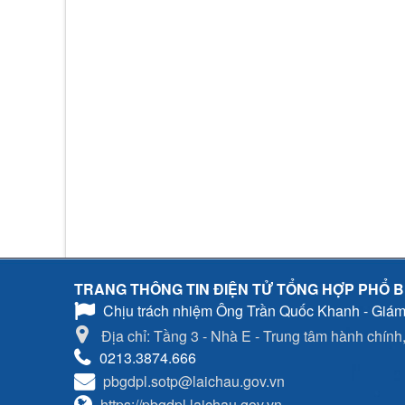
TRANG THÔNG TIN ĐIỆN TỬ TỔNG HỢP PHỔ B
Chịu trách nhiệm
Ông Trần Quốc Khanh - Giám
Địa chỉ: Tầng 3 - Nhà E - Trung tâm hành chính, 
0213.3874.666
pbgdpl.sotp@laichau.gov.vn
https://pbgdpl.laichau.gov.vn