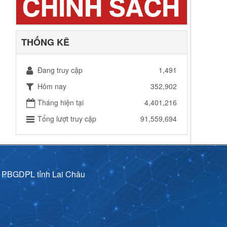
THỐNG KÊ
Đang truy cập
1,491
Hôm nay
352,902
Tháng hiện tại
4,401,216
Tổng lượt truy cập
91,559,694
p PBGDPL tỉnh Lai Châu