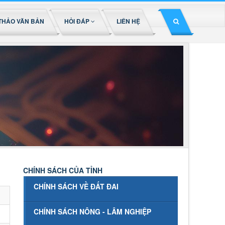
THẢO VĂN BẢN
HỎI ĐÁP
LIÊN HỆ
CHÍNH SÁCH CỦA TỈNH
CHÍNH SÁCH VỀ ĐẤT ĐAI
CHÍNH SÁCH NÔNG - LÂM NGHIỆP