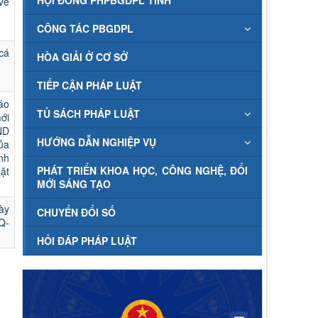
HỘI ĐỒNG PHPBGDPL TỈNH
về
CÔNG TÁC PBGDPL
cá
HÒA GIẢI Ở CƠ SỞ
TIẾP CẬN PHÁP LUẬT
áo
TỦ SÁCH PHÁP LUẬT
ới
ND
HƯỚNG DẪN NGHIỆP VỤ
ủa
nh
PHÁT TRIỂN KHOA HỌC, CÔNG NGHỆ, ĐỔI
ặt
MỚI SÁNG TẠO
ày
CHUYỂN ĐỔI SỐ
Q-
HỎI ĐÁP PHÁP LUẬT