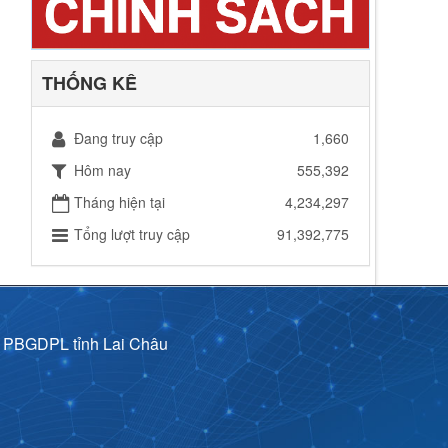
THỐNG KÊ
Đang truy cập
1,660
Hôm nay
555,392
Tháng hiện tại
4,234,297
Tổng lượt truy cập
91,392,775
p PBGDPL tỉnh Lai Châu