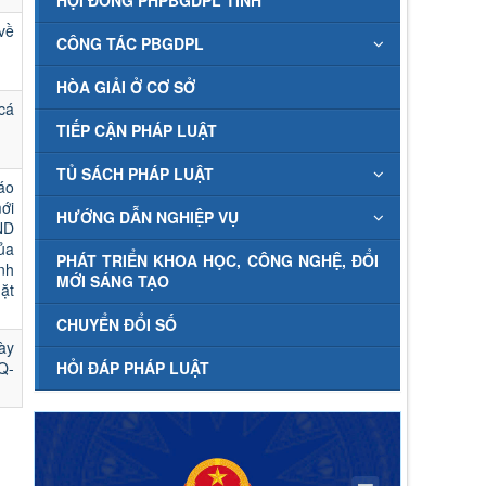
HỘI ĐỒNG PHPBGDPL TỈNH
về
CÔNG TÁC PBGDPL
HÒA GIẢI Ở CƠ SỞ
cá
TIẾP CẬN PHÁP LUẬT
TỦ SÁCH PHÁP LUẬT
áo
ới
HƯỚNG DẪN NGHIỆP VỤ
ND
ủa
PHÁT TRIỂN KHOA HỌC, CÔNG NGHỆ, ĐỔI
nh
MỚI SÁNG TẠO
ặt
CHUYỂN ĐỔI SỐ
ày
Q-
HỎI ĐÁP PHÁP LUẬT