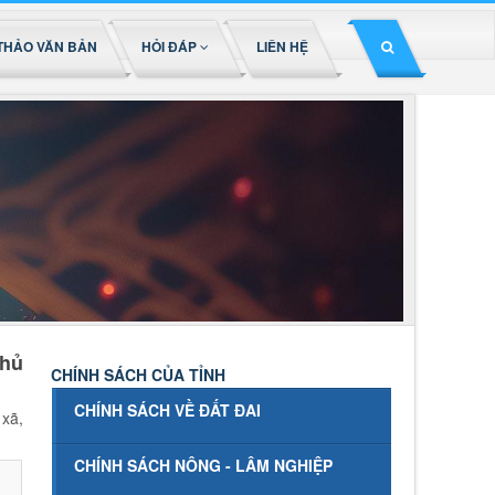
THẢO VĂN BẢN
HỎI ĐÁP
LIÊN HỆ
Thủ
CHÍNH SÁCH CỦA TỈNH
CHÍNH SÁCH VỀ ĐẤT ĐAI
xã,
CHÍNH SÁCH NÔNG - LÂM NGHIỆP