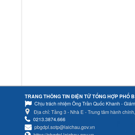
TRANG THÔNG TIN ĐIỆN TỬ TỔNG HỢP PHỔ B
Chịu trách nhiệm
Ông Trần Quốc Khanh - Giám
Địa chỉ: Tầng 3 - Nhà E - Trung tâm hành chính, 
0213.3874.666
pbgdpl.sotp@laichau.gov.vn
https://pbgdpl.laichau.gov.vn