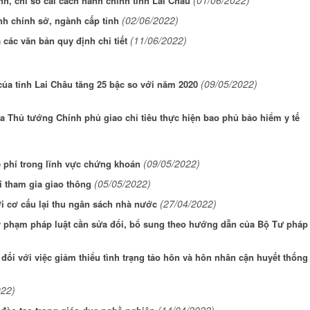
(01/06/2022)
nh, chỉ số cải cách hành chính tỉnh Lai Châu
(02/06/2022)
nh chính sở, ngành cấp tỉnh
(11/06/2022)
các văn bản quy định chi tiết
(09/05/2022)
của tỉnh Lai Châu tăng 25 bậc so với năm 2020
ủa Thủ tướng Chính phủ giao chỉ tiêu thực hiện bao phủ bảo hiểm y tế
(09/05/2022)
ệ phí trong lĩnh vực chứng khoán
(05/05/2022)
i tham gia giao thông
(27/04/2022)
ới cơ cấu lại thu ngân sách nhà nước
y phạm pháp luật cần sửa đổi, bổ sung theo hướng dẫn của Bộ Tư pháp
ối với việc giảm thiểu tình trạng tảo hôn và hôn nhân cận huyết thống
022)