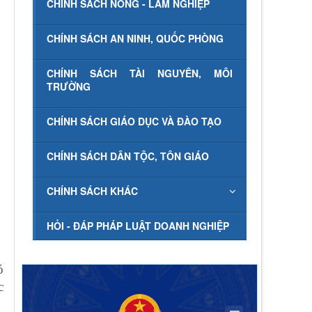
CHÍNH SÁCH NÔNG - LÂM NGHIỆP
CHÍNH SÁCH AN NINH, QUỐC PHÒNG
CHÍNH SÁCH TÀI NGUYÊN, MÔI
TRƯỜNG
CHÍNH SÁCH GIÁO DỤC VÀ ĐÀO TẠO
CHÍNH SÁCH DÂN TỘC, TÔN GIÁO
CHÍNH SÁCH KHÁC
HỎI - ĐÁP PHÁP LUẬT DOANH NGHIỆP
ó
c