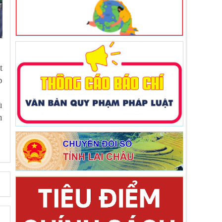
t
p
ù
n