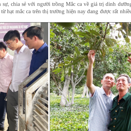
ự, chia sẻ với người trồng Mắc ca về giá trị dinh dưỡn
từ hạt mắc ca trên thị trường hiện nay đang được rất nhiề