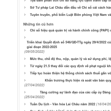
Tọa đàm phân tích chỉ số năng lực cạnh tranh cấp tỉ
Sở Tư pháp Lai Châu dẫn đầu về Chỉ số cải cách hà
Tuyên truyền, phổ biến Luật Biên phòng Việt Nam và 
Những tin cũ hơn
Chỉ số hiệu quả quản trị và hành chính công (PAPI) 
Triển khai Quyết định số 546/QĐ-TTg ngày 29/4/2022 c
giai đoạn 2022-2025
(09/05/2022)
Mức thu, chế độ thu, nộp, quản lý và sử dụng phí, l
Từ ngày 21.5 thay đổi các quy định về phạt nguội kh
Tiếp tục hoàn thiện hệ thống chính sách thuế gắn v
Khẩn trương thực hiện rà soát văn bản qu
(27/04/2022)
Tăng cường sự lãnh đạo của các cấp ủy Đảng đ
(25/04/2022)
(16/04/2
Tuần Du lịch - Văn hóa Lai Châu năm 2022