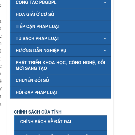
CÔNG TÁC PBGDPL
c
HÒA GIẢI Ở CƠ SỞ
n
TIẾP CẬN PHÁP LUẬT
p
c
TỦ SÁCH PHÁP LUẬT
a
HƯỚNG DẪN NGHIỆP VỤ
0
;
PHÁT TRIỂN KHOA HỌC, CÔNG NGHỆ, ĐỔI
c
MỚI SÁNG TẠO
n
CHUYỂN ĐỔI SỐ
ế
ư
HỎI ĐÁP PHÁP LUẬT
n
n
CHÍNH SÁCH CỦA TỈNH
CHÍNH SÁCH VỀ ĐẤT ĐAI