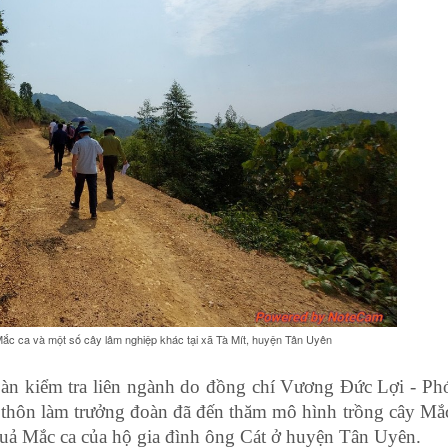
ột số cây lâm nghiệp khác tại xã Tà Mít, huyện Tân Uyên
àn kiểm tra liên ngành do đồng chí Vương Đức Lợi - Ph
 thôn làm trưởng đoàn đã đến thăm mô hình trồng cây Mắ
quả Mắc ca của hộ gia đình ông Cát ở huyện Tân Uyên.