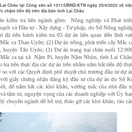
 Lai Châu tại Công văn số 1311/UBND-KTN ngày 25/4/2022 về việ
c chậm tiến độ trên địa bàn tỉnh Lai Châu
n kiểm tra liên ngành gồm: Nông nghiệp và Phát triể
hoạch và Đầu tư - Xây dựng - Tư pháp, do Sở Nông nghiệ
rì đã tiến hành kiểm tra 05 dự án liên quan đến lĩnh vự
 Mắc
ca Than Uyên
; (2)
Dự án trồng, phát triển cây Mắc c
ít, huyện Tân Uyên
; (3)
Dự án trang trại chăn nuôi 12.00
 Mắc ca tại xã Nậm Pì, huyện Nậm Nhùn, tỉnh Lai
Châu
m tra trên thực địa các dự án trên nhằm nắm bắt tiến độ thự
tế so với các Quyết định phê duyệt chủ trương đầu tư dự á
 với giấy chứng nhận đăng ký đầu tư của dự án do Sở K
hời, để nắm bắt các khó khăn, vướng mắc của nhà đầu t
u và tâm tư, nguyện vọng của các doanh nghiệp với Ủy ba
lý chuyên ngành để hỗ trợ, tháo gỡ các khó khăn, rào cả