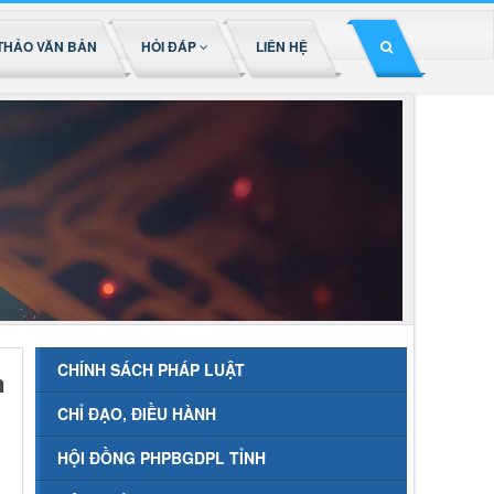
THẢO VĂN BẢN
HỎI ĐÁP
LIÊN HỆ
CHÍNH SÁCH PHÁP LUẬT
m
CHỈ ĐẠO, ĐIỀU HÀNH
HỘI ĐỒNG PHPBGDPL TỈNH