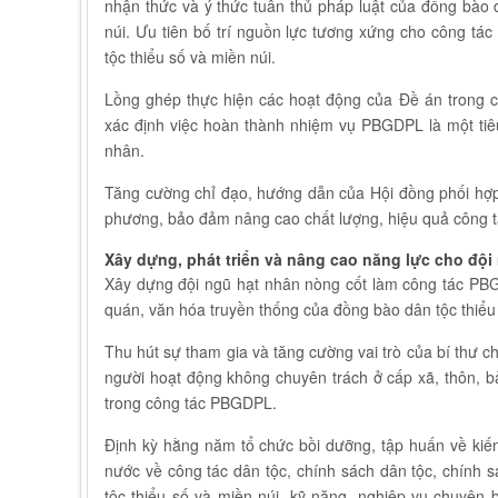
nhận thức và ý thức tuân thủ pháp luật của đồng bào 
núi. Ưu tiên bố trí nguồn lực tương xứng cho công tá
tộc thiểu số và miền núi.
Lồng ghép thực hiện các hoạt động của Đề án trong c
xác định việc hoàn thành nhiệm vụ PBGDPL là một tiê
nhân.
Tăng cường chỉ đạo, hướng dẫn của Hội đồng phối hợp
phương, bảo đảm nâng cao chất lượng, hiệu quả công 
Xây dựng, phát triển và nâng cao năng lực cho độ
Xây dựng đội ngũ hạt nhân nòng cốt làm công tác PBGDP
quán, văn hóa truyền thống của đồng bào dân tộc thiểu
Thu hút sự tham gia và tăng cường vai trò của bí thư ch
người hoạt động không chuyên trách ở cấp xã, thôn, bả
trong công tác PBGDPL.
Định kỳ hằng năm tổ chức bồi dưỡng, tập huấn về kiến
nước về công tác dân tộc, chính sách dân tộc, chính s
tộc thiểu số và miền núi, kỹ năng, nghiệp vụ chuyên