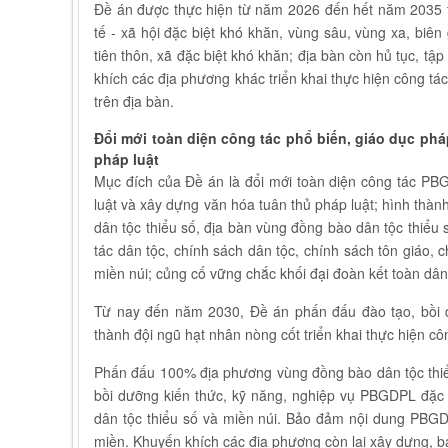
Đề án được thực hiện từ năm 2026 đến hết năm 2035 tạ
tế - xã hội đặc biệt khó khăn, vùng sâu, vùng xa, biên 
tiên thôn, xã đặc biệt khó khăn; địa bàn còn hủ tục, t
khích các địa phương khác triển khai thực hiện công t
trên địa bàn.
Đổi mới toàn diện công tác phổ biến, giáo dục phá
pháp luật
Mục đích của Đề án là đổi mới toàn diện công tác PB
luật và xây dựng văn hóa tuân thủ pháp luật; hình thàn
dân tộc thiểu số, địa bàn vùng đồng bào dân tộc thiểu
tác dân tộc, chính sách dân tộc, chính sách tôn giáo, c
miền núi; củng cố vững chắc khối đại đoàn kết toàn dân
Từ nay đến năm 2030, Đề án phấn đấu đào tạo, bồi d
thành đội ngũ hạt nhân nòng cốt triển khai thực hiện 
Phấn đấu 100% địa phương vùng đồng bào dân tộc thiểu
bồi dưỡng kiến thức, kỹ năng, nghiệp vụ PBGDPL đặc 
dân tộc thiểu số và miền núi. Bảo đảm nội dung PBGD
miền. Khuyến khích các địa phương còn lại xây dựng, ba