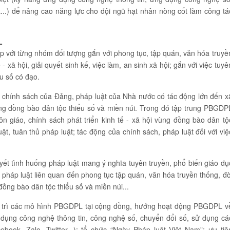
..) để nâng cao năng lực cho đội ngũ hạt nhân nòng cốt làm công tá
L
với từng nhóm đối tượng gắn với phong tục, tập quán, văn hóa truyề
 - xã hội, giải quyết sinh kế, việc làm, an sinh xã hội; gắn với việc tuyê
ểu số có đạo.
, chính sách của Đảng, pháp luật của Nhà nước có tác động lớn đến x
vùng đồng bào dân tộc thiểu số và miền núi. Trong đó tập trung PBGDP
ôn giáo, chính sách phát triển kinh tế - xã hội vùng đồng bào dân tộ
uật, tuân thủ pháp luật; tác động của chính sách, pháp luật đối với việ
ết tình huống pháp luật mang ý nghĩa tuyên truyền, phổ biến giáo dụ
 pháp luật liên quan đến phong tục tập quán, văn hóa truyền thống, đờ
ồng bào dân tộc thiểu số và miền núi...
y trì các mô hình PBGDPL tại cộng đồng, hướng hoạt động PBGDPL v
dụng công nghệ thông tin, công nghệ số, chuyển đổi số, sử dụng cá
ok, Zalo, Twitter...); tổ chức “Ngày Pháp luật Việt Nam”; ưu tiê