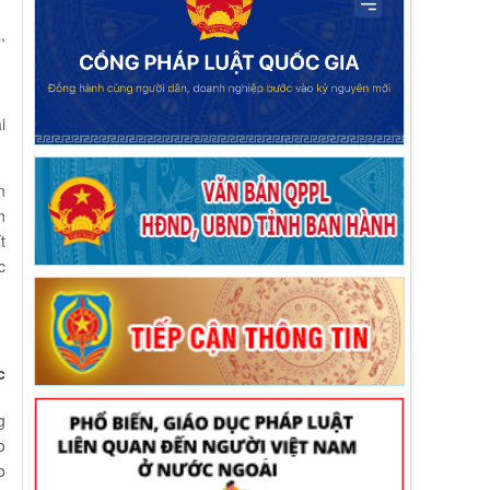
,
i
n
n
t
c
c
g
o
o