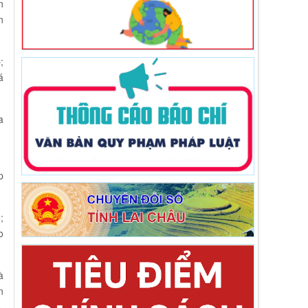
n
n
;
á
a
p
;
o
à
n
,