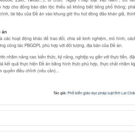
 hợp cho đồng bào dân tộc thiểu số không biết tiếng phổ thông; phá
ình, tài liệu của Đề án vào khung giờ thu hút đông đảo khán giả, thín
ề án
 và các hoạt động khác để trao đổi, chia sẻ kinh nghiệm, mô hình, các
ượng công tác PBGDPL phù hợp với đối tượng, địa bàn của Đề án.
ước nhằm nâng cao kiến thức, kỹ năng, nghiệp vụ gắn với thực tiễn, đặ
giá kết quả thực hiện Đề án bằng hình thức phù hợp, thực chất nhằm kị
m quyền điều chỉnh (nếu cần)...
Tác giả:
Phổ biến giáo dục pháp luật tỉnh Lai Châ