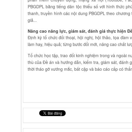
PBGDPL bằng tiếng dân tộc thiểu số với hình thức phù
thanh, truyền hình các nội dung PBGDPL theo chương tr
giả...
Nâng cao năng lực, giám sát, đánh giá thực hiện Đ
Định kỳ tổ chức đối thoại, hội nghị, hội thảo, tọa đàm
làm hay, hiệu quả; từng bước đổi mới, nâng cao chất l
Tổ chức học tập, trao đổi kinh nghiệm trong và ngoài n
thù của Đề án và hướng dẫn, kiểm tra, giám sát, đánh 
thời tháo gỡ vướng mắc, bất cập và báo cáo cấp có thẩ