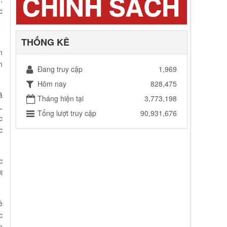
c
THỐNG KÊ
n
n
Đang truy cập
1,969
Hôm nay
828,475
ã
Tháng hiện tại
3,773,198
L
Tổng lượt truy cập
90,931,676
c
c
c
i
ề
c
n