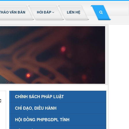
THẢO VĂN BẢN
HỎI ĐÁP
LIÊN HỆ
CHÍNH SÁCH PHÁP LUẬT
c
CHỈ ĐẠO, ĐIỀU HÀNH
HỘI ĐỒNG PHPBGDPL TỈNH