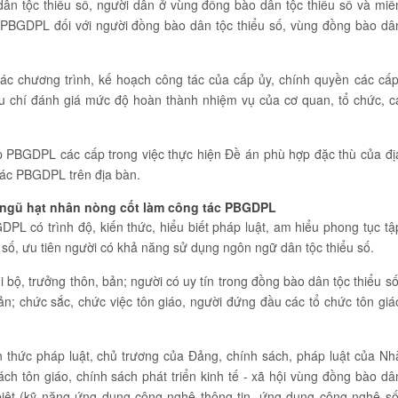
dân tộc thiểu số, người dân ở vùng đồng bào dân tộc thiểu số và miề
c PBGDPL đối với người đồng bào dân tộc thiểu số, vùng đồng bào dâ
ác chương trình, kế hoạch công tác của cấp ủy, chính quyền các cấp
u chí đánh giá mức độ hoàn thành nhiệm vụ của cơ quan, tổ chức, c
 PBGDPL các cấp trong việc thực hiện Đề án phù hợp đặc thù của đị
tác PBGDPL trên địa bàn.
i ngũ hạt nhân nòng cốt làm công tác PBGDPL
L có trình độ, kiến thức, hiểu biết pháp luật, am hiểu phong tục tậ
 số, ưu tiên người có khả năng sử dụng ngôn ngữ dân tộc thiểu số.
i bộ, trưởng thôn, bản; người có uy tín trong đồng bào dân tộc thiểu số
n; chức sắc, chức việc tôn giáo, người đứng đầu các tổ chức tôn giá
 thức pháp luật, chủ trương của Đảng, chính sách, pháp luật của Nh
ách tôn giáo, chính sách phát triển kinh tế - xã hội vùng đồng bào dâ
 biệt (kỹ năng ứng dụng công nghệ thông tin, ứng dụng công nghệ số