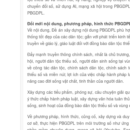
chuyển đổi số, sử dụng AI, mạng xã hội trong PBGDPL.
PBGDPL.
Đổi mới nội dung, phương pháp, hình thức PBGDP
Về nội dung, Đề án xây dựng nội dung PBGDPL phù hợp 
thống tốt đẹp của các dân tộc; gắn với phát triển kinh tế
truyền về giáo lý, giáo luật đối với đồng bào dân tộc thi
Đẩy mạnh truyền thông chính sách, nhất là chủ trương
hội, người dân tộc thiểu số, người dân sinh sống tại 
về công tác dân tộc, chính sách dân tộc, chính sách t
thiểu số và miền núi; lợi ích của việc chấp hành pháp l
nâng cao đời sống vật chất, tinh thần của người dân.
Xây dựng các tiểu phẩm, phóng sự, câu chuyện giải quy
ý thức chấp hành pháp luật, xây dựng văn hóa tuân thủ
sống, sinh hoạt của đồng bào dân tộc thiểu số và vùng đ
Về phương pháp, hình thức, củng cố, xây dựng và du
cơ sở, thực hiện PBGDPL trên môi trường số như ứng 
phần mềm chuyên dụng, mạng xã hội (Youtube, Facebo