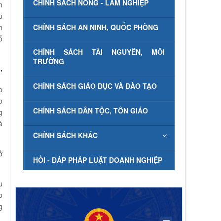
CHÍNH SÁCH NÔNG - LÂM NGHIỆP
h
u
CHÍNH SÁCH AN NINH, QUỐC PHÒNG
n
ố
CHÍNH SÁCH TÀI NGUYÊN, MÔI
TRƯỜNG
,
CHÍNH SÁCH GIÁO DỤC VÀ ĐÀO TẠO
p
o
CHÍNH SÁCH DÂN TỘC, TÔN GIÁO
g
à
CHÍNH SÁCH KHÁC
ở
HỎI - ĐÁP PHÁP LUẬT DOANH NGHIỆP
u
o
g