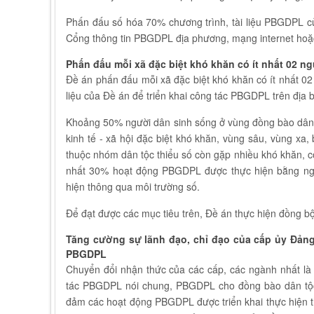
Phấn đấu số hóa 70% chương trình, tài liệu PBGDPL c
Cổng thông tin PBGDPL địa phương, mạng internet hoặc
Phấn đấu mỗi xã đặc biệt khó khăn có ít nhất 02 
Đề án phấn đấu mỗi xã đặc biệt khó khăn có ít nhất 0
liệu của Đề án để triển khai công tác PBGDPL trên địa 
Khoảng 50% người dân sinh sống ở vùng đồng bào dân t
kinh tế - xã hội đặc biệt khó khăn, vùng sâu, vùng xa, 
thuộc nhóm dân tộc thiểu số còn gặp nhiều khó khăn, 
nhất 30% hoạt động PBGDPL được thực hiện bằng ng
hiện thông qua môi trường số.
Để đạt được các mục tiêu trên, Đề án thực hiện đồng b
Tăng cường sự lãnh đạo, chỉ đạo của cấp ủy Đản
PBGDPL
Chuyển đổi nhận thức của các cấp, các ngành nhất là 
tác PBGDPL nói chung, PBGDPL cho đồng bào dân tộc t
đảm các hoạt động PBGDPL được triển khai thực hiện thư