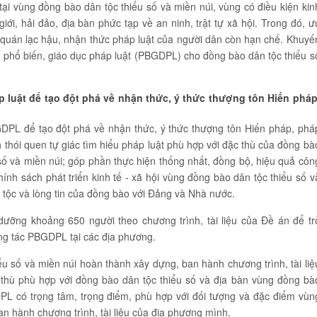
i vùng đồng bào dân tộc thiểu số và miền núi, vùng có điều kiện kin
giới, hải đảo, địa bàn phức tạp về an ninh, trật tự xã hội. Trong đó, ư
ập quán lạc hậu, nhận thức pháp luật của người dân còn hạn chế. Khuyế
ác phổ biến, giáo dục pháp luật (PBGDPL) cho đồng bào dân tộc thiểu s
p luật để tạo đột phá về nhận thức, ý thức thượng tôn Hiến pháp
GDPL để tạo đột phá về nhận thức, ý thức thượng tôn Hiến pháp, phá
h thói quen tự giác tìm hiểu pháp luật phù hợp với đặc thù của đồng bà
 số và miền núi; góp phần thực hiện thống nhất, đồng bộ, hiệu quả côn
hính sách phát triển kinh tế - xã hội vùng đồng bào dân tộc thiểu số v
 tộc và lòng tin của đồng bào với Đảng và Nhà nước.
ưỡng khoảng 650 người theo chương trình, tài liệu của Đề án để tr
công tác PBGDPL tại các địa phương.
 số và miền núi hoàn thành xây dựng, ban hành chương trình, tài liệ
thù phù hợp với đồng bào dân tộc thiểu số và địa bàn vùng đồng bà
PL có trọng tâm, trọng điểm, phù hợp với đối tượng và đặc điểm vùn
n hành chương trình, tài liệu của địa phương mình.