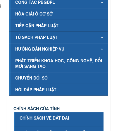
CÔNG TÁC PBGDPL
g
HÒA GIẢI Ở CƠ SỞ
TIẾP CẬN PHÁP LUẬT
TỦ SÁCH PHÁP LUẬT
HƯỚNG DẪN NGHIỆP VỤ
PHÁT TRIỂN KHOA HỌC, CÔNG NGHỆ, ĐỔI
MỚI SÁNG TẠO
CHUYỂN ĐỔI SỐ
HỎI ĐÁP PHÁP LUẬT
CHÍNH SÁCH CỦA TỈNH
CHÍNH SÁCH VỀ ĐẤT ĐAI