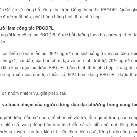
ủa Đề án và công bố công khai trên Cổng thông tin PBGDPL Quốc gia
 được xuất bản, phát hành bằng hình thức phù hợp.
người làm công tác PBGDPL
2 người làm công tác PBGDPL được bồi dưỡng theo bộ chương trình, tà
bàn.
ộc thiểu số và miền núi; 60% người dân sinh sống ở vùng có điều kiệ
biên giới, hải đảo, địa bàn phức tạp về an ninh, trật tự; 70% người dâ
có khó khăn đặc thù được PBGDPL bằng hình thức phù hợp. Trong đó, í
ôn ngữ của các dân tộc thiểu số, 50% hoạt động PBGDPL được thự
ộ 04 nhóm nhiệm vụ, giải pháp sau:
g và trách nhiệm của người đứng đầu địa phương trong công tá
người đứng đầu cơ quan, tổ chức về vai trò, tầm quan trọng của côn
hiểu số, vùng đồng bào dân tộc thiểu số và miền núi nói riêng. Bả
ờng xuyên, liên tục, kiên trì, kiên định, hiệu quả, từng bước nâng ca