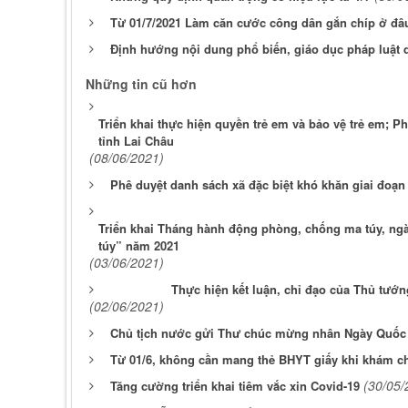
Từ 01/7/2021 Làm căn cước công dân gắn chíp ở đâ
Định hướng nội dung phổ biến, giáo dục pháp luật q
Những tin cũ hơn
Triển khai thực hiện quyền trẻ em và bảo vệ trẻ em; P
tỉnh Lai Châu
(08/06/2021)
Phê duyệt danh sách xã đặc biệt khó khăn giai đoạn
Triển khai Tháng hành động phòng, chống ma túy, ng
túy” năm 2021
(03/06/2021)
Thực hiện kết luận, chỉ đạo của Thủ tướ
(02/06/2021)
Chủ tịch nước gửi Thư chúc mừng nhân Ngày Quốc t
Từ 01/6, không cần mang thẻ BHYT giấy khi khám c
(30/05/
Tăng cường triển khai tiêm vắc xin Covid-19