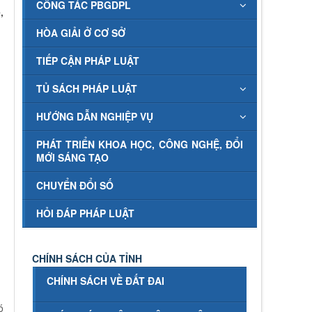
CÔNG TÁC PBGDPL
,
HÒA GIẢI Ở CƠ SỞ
TIẾP CẬN PHÁP LUẬT
TỦ SÁCH PHÁP LUẬT
HƯỚNG DẪN NGHIỆP VỤ
PHÁT TRIỂN KHOA HỌC, CÔNG NGHỆ, ĐỔI
MỚI SÁNG TẠO
CHUYỂN ĐỔI SỐ
HỎI ĐÁP PHÁP LUẬT
CHÍNH SÁCH CỦA TỈNH
CHÍNH SÁCH VỀ ĐẤT ĐAI
ó