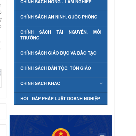
CHÍNH SÁCH NÔNG - LÂM NGHIỆP
h
D
CHÍNH SÁCH AN NINH, QUỐC PHÒNG
ợ
o
CHÍNH SÁCH TÀI NGUYÊN, MÔI
TRƯỜNG
,
,
CHÍNH SÁCH GIÁO DỤC VÀ ĐÀO TẠO
CHÍNH SÁCH DÂN TỘC, TÔN GIÁO
CHÍNH SÁCH KHÁC
HỎI - ĐÁP PHÁP LUẬT DOANH NGHIỆP