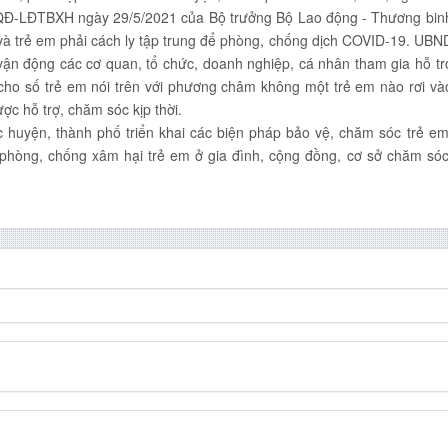
23/QĐ-LĐTBXH ngày 29/5/2021 của Bộ trưởng Bộ Lao động - Thương bin
 và trẻ em phải cách ly tập trung để phòng, chống dịch COVID-19. UBN
ận động các cơ quan, tổ chức, doanh nghiệp, cá nhân tham gia hỗ tr
 cho số trẻ em nói trên với phương châm không một trẻ em nào rơi và
c hỗ trợ, chăm sóc kịp thời.
 huyện, thành phố triển khai các biện pháp bảo vệ, chăm sóc trẻ em
phòng, chống xâm hại trẻ em ở gia đình, cộng đồng, cơ sở chăm sóc