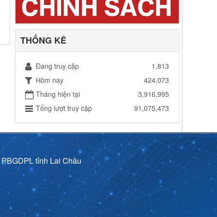
THỐNG KÊ
Đang truy cập
1,813
Hôm nay
424,073
Tháng hiện tại
3,916,995
Tổng lượt truy cập
91,075,473
p PBGDPL tỉnh Lai Châu