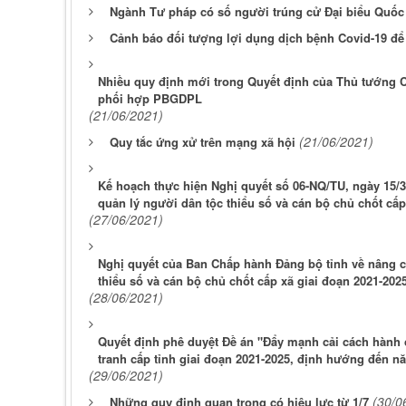
Ngành Tư pháp có số người trúng cử Đại biểu Quốc 
Cảnh báo đối tượng lợi dụng dịch bệnh Covid-19 để 
Nhiều quy định mới trong Quyết định của Thủ tướng 
phối hợp PBGDPL
(21/06/2021)
(21/06/2021)
Quy tắc ứng xử trên mạng xã hội
Kế hoạch thực hiện Nghị quyết số 06-NQ/TU, ngày 15/3
quản lý người dân tộc thiểu số và cán bộ chủ chốt cấ
(27/06/2021)
Nghị quyết của Ban Chấp hành Đảng bộ tỉnh về nâng c
thiểu số và cán bộ chủ chốt cấp xã giai đoạn 2021-20
(28/06/2021)
Quyết định phê duyệt Đề án "Đẩy mạnh cải cách hành 
tranh cấp tỉnh giai đoạn 2021-2025, định hướng đến n
(29/06/2021)
(30/0
Những quy định quan trọng có hiệu lực từ 1/7