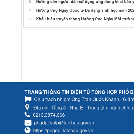
Hướng dẫn người dân sử dụng ứng dụng khai báo y
Hưởng ứng Ngày Quốc tế Đa dạng sinh học năm 2021 
Khẩu hiệu truyền thông Hưởng ứng Ngày Môi trường
TRANG THÔNG TIN ĐIỆN TỬ TỔNG HỢP PHỔ B
Chịu trách nhiệm
Ông Trần Quốc Khanh - Giám
Địa chỉ: Tầng 3 - Nhà E - Trung tâm hành chính, 
0213.3874.666
pbgdpl.sotp@laichau.gov.vn
https://pbgdpl.laichau.gov.vn