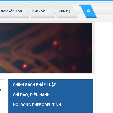
THẢO VĂN BẢN
HỎI ĐÁP
LIÊN HỆ
CHÍNH SÁCH PHÁP LUẬT
,
CHỈ ĐẠO, ĐIỀU HÀNH
HỘI ĐỒNG PHPBGDPL TỈNH