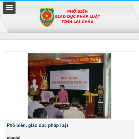
uyền
Phổ biến, giáo duc pháp luật
pbgdpl