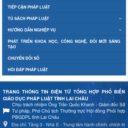
TIẾP CẬN PHÁP LUẬT
TỦ SÁCH PHÁP LUẬT
HƯỚNG DẪN NGHIỆP VỤ
PHÁT TRIỂN KHOA HỌC, CÔNG NGHỆ, ĐỔI MỚI SÁNG
TẠO
CHUYỂN ĐỔI SỐ
HỎI ĐÁP PHÁP LUẬT
TRANG THÔNG TIN ĐIỆN TỬ TỔNG HỢP PHỔ BIẾN
GIÁO DỤC PHÁP LUẬT TỈNH LAI CHÂU
Chịu trách nhiệm
Ông Trần Quốc Khanh - Giám đốc Sở
Tư pháp, Phó Chủ tịch Thường trực Hội đồng Phối hợp
PBGDPL tỉnh Lai Châu
Địa chỉ: Tầng 3 - Nhà E - Trung tâm hành chính, chính trị