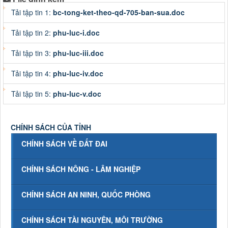
Tải tập tin 1:
bc-tong-ket-theo-qd-705-ban-sua.doc
Tải tập tin 2:
phu-luc-i.doc
Tải tập tin 3:
phu-luc-iii.doc
Tải tập tin 4:
phu-luc-iv.doc
Tải tập tin 5:
phu-luc-v.doc
CHÍNH SÁCH CỦA TỈNH
CHÍNH SÁCH VỀ ĐẤT ĐAI
CHÍNH SÁCH NÔNG - LÂM NGHIỆP
CHÍNH SÁCH AN NINH, QUỐC PHÒNG
CHÍNH SÁCH TÀI NGUYÊN, MÔI TRƯỜNG