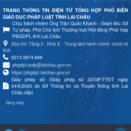
TRANG THÔNG TIN ĐIỆN TỬ TỔNG HỢP PHỔ BIẾN
GIÁO DỤC PHÁP LUẬT TỈNH LAI CHÂU
Chịu trách nhiệm
Ông Trần Quốc Khanh - Giám đốc Sở
Tư pháp, Phó Chủ tịch Thường trực Hội đồng Phối hợp
PBGDPL tỉnh Lai Châu
Địa chỉ: Tầng 3 - Nhà E - Trung tâm hành chính, chính trị
tỉnh
0213.3874.666
pbgdpl.sotp@laichau.gov.vn
https://pbgdpl.laichau.gov.vn
Giấy phép số: (Giấy phép số 33/GP-TTĐT ngày
04/6/2020 do Sở Thông tin và Truyền thông tỉnh Lai
Châu cấp)
Đăng nhập