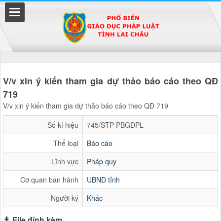
Đã kết nối EMC
V/v xin ý kiến tham gia dự thảo báo cáo theo QĐ
719
V/v xin ý kiến tham gia dự thảo báo cáo theo QĐ 719
uyền
Số kí hiệu
745/STP-PBGDPL
Thể loại
Báo cáo
Lĩnh vực
Pháp quy
Cơ quan ban hành
UBND tỉnh
Người ký
Khác
File đính kèm