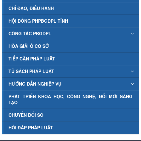
CHỈ ĐẠO, ĐIỀU HÀNH
HỘI ĐỒNG PHPBGDPL TỈNH
CÔNG TÁC PBGDPL
HÒA GIẢI Ở CƠ SỞ
TIẾP CẬN PHÁP LUẬT
TỦ SÁCH PHÁP LUẬT
HƯỚNG DẪN NGHIỆP VỤ
PHÁT TRIỂN KHOA HỌC, CÔNG NGHỆ, ĐỔI MỚI SÁNG
TẠO
CHUYỂN ĐỔI SỐ
HỎI ĐÁP PHÁP LUẬT