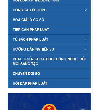
HỘI ĐỒNG PHPBGDPL TỈNH
CÔNG TÁC PBGDPL
HÒA GIẢI Ở CƠ SỞ
TIẾP CẬN PHÁP LUẬT
TỦ SÁCH PHÁP LUẬT
HƯỚNG DẪN NGHIỆP VỤ
PHÁT TRIỂN KHOA HỌC, CÔNG NGHỆ, ĐỔI
MỚI SÁNG TẠO
CHUYỂN ĐỔI SỐ
HỎI ĐÁP PHÁP LUẬT