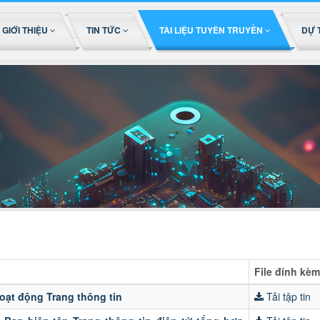
GIỚI THIỆU
TIN TỨC
TÀI LIỆU TUYÊN TRUYỀN
DỰ 
File đính kèm
oạt động Trang thông tin
Tải tập tin