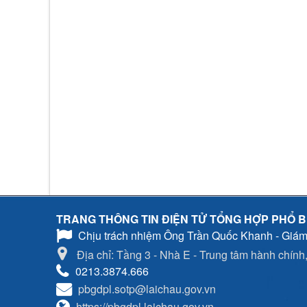
TRANG THÔNG TIN ĐIỆN TỬ TỔNG HỢP PHỔ B
Chịu trách nhiệm
Ông Trần Quốc Khanh - Giám
Địa chỉ: Tầng 3 - Nhà E - Trung tâm hành chính, 
0213.3874.666
pbgdpl.sotp@laichau.gov.vn
https://pbgdpl.laichau.gov.vn