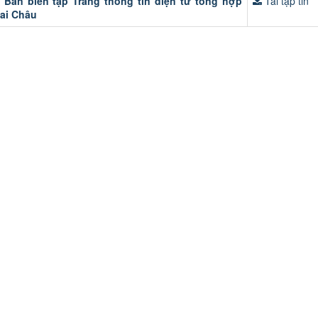
 Ban biên tập Trang thông tin điện tử tổng hợp
Tải tập tin
ai Châu