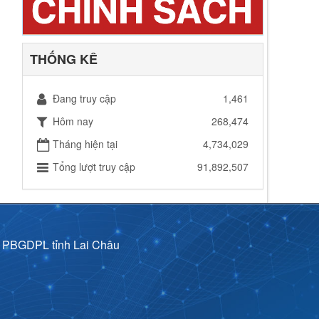
THỐNG KÊ
Đang truy cập
1,461
Hôm nay
268,474
Tháng hiện tại
4,734,029
Tổng lượt truy cập
91,892,507
p PBGDPL tỉnh Lai Châu