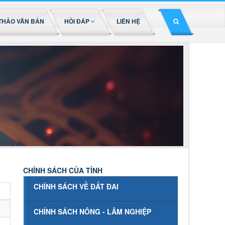
THẢO VĂN BẢN
HỎI ĐÁP
LIÊN HỆ
CHÍNH SÁCH CỦA TỈNH
CHÍNH SÁCH VỀ ĐẤT ĐAI
CHÍNH SÁCH NÔNG - LÂM NGHIỆP