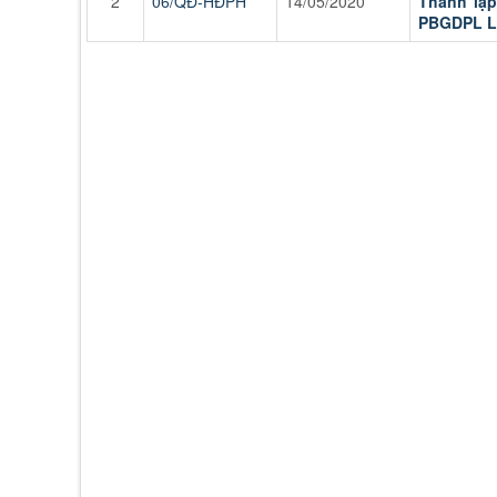
2
06/QĐ-HĐPH
14/05/2020
Thành lập
PBGDPL L