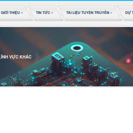
GIỚI THIỆU
TIN TỨC
TÀI LIỆU TUYÊN TRUYỀN
DỰ 
LĨNH VỰC KHÁC