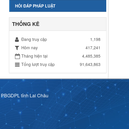
HỎI ĐÁP PHÁP LUẬT
THỐNG KÊ
Đang truy cập
1,198
Hôm nay
417,241
Tháng hiện tại
4,485,385
Tổng lượt truy cập
91,643,863
p PBGDPL tỉnh Lai Châu