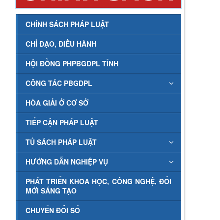
CHÍNH SÁCH PHÁP LUẬT
CHỈ ĐẠO, ĐIỀU HÀNH
HỘI ĐỒNG PHPBGDPL TỈNH
CÔNG TÁC PBGDPL
HÒA GIẢI Ở CƠ SỞ
TIẾP CẬN PHÁP LUẬT
TỦ SÁCH PHÁP LUẬT
HƯỚNG DẪN NGHIỆP VỤ
PHÁT TRIỂN KHOA HỌC, CÔNG NGHỆ, ĐỔI
MỚI SÁNG TẠO
CHUYỂN ĐỔI SỐ