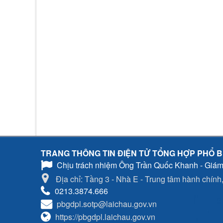
TRANG THÔNG TIN ĐIỆN TỬ TỔNG HỢP PHỔ B
Chịu trách nhiệm
Ông Trần Quốc Khanh - Giám
Địa chỉ: Tầng 3 - Nhà E - Trung tâm hành chính, 
0213.3874.666
pbgdpl.sotp@laichau.gov.vn
https://pbgdpl.laichau.gov.vn