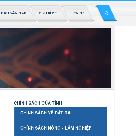
THẢO VĂN BẢN
HỎI ĐÁP
LIÊN HỆ
CHÍNH SÁCH CỦA TỈNH
CHÍNH SÁCH VỀ ĐẤT ĐAI
CHÍNH SÁCH NÔNG - LÂM NGHIỆP