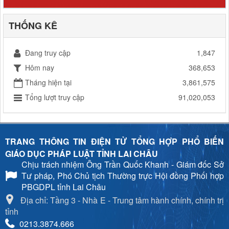
THỐNG KÊ
Đang truy cập
1,847
Hôm nay
368,653
Tháng hiện tại
3,861,575
Tổng lượt truy cập
91,020,053
TRANG THÔNG TIN ĐIỆN TỬ TỔNG HỢP PHỔ BIẾN
GIÁO DỤC PHÁP LUẬT TỈNH LAI CHÂU
Chịu trách nhiệm
Ông Trần Quốc Khanh - Giám đốc Sở
Tư pháp, Phó Chủ tịch Thường trực Hội đồng Phối hợp
PBGDPL tỉnh Lai Châu
Địa chỉ: Tầng 3 - Nhà E - Trung tâm hành chính, chính trị
tỉnh
0213.3874.666