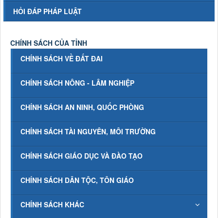
HỎI ĐÁP PHÁP LUẬT
CHÍNH SÁCH CỦA TỈNH
CHÍNH SÁCH VỀ ĐẤT ĐAI
CHÍNH SÁCH NÔNG - LÂM NGHIỆP
CHÍNH SÁCH AN NINH, QUỐC PHÒNG
CHÍNH SÁCH TÀI NGUYÊN, MÔI TRƯỜNG
CHÍNH SÁCH GIÁO DỤC VÀ ĐÀO TẠO
CHÍNH SÁCH DÂN TỘC, TÔN GIÁO
CHÍNH SÁCH KHÁC