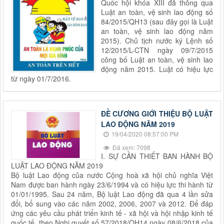
Quốc hội khóa XIII đã thông qua
Luật an toàn, vệ sinh lao động số
84/2015/QH13 (sau đây gọi là Luật
an toàn, vệ sinh lao động năm
2015). Chủ tịch nước ký Lệnh số
12/2015/L-CTN ngày 09/7/2015
công bố Luật an toàn, vệ sinh lao
động năm 2015. Luật có hiệu lực
từ ngày 01/7/2016.
ĐỀ CƯƠNG GIỚI THIỆU BỘ LUẬT
LAO ĐỘNG NĂM 2019
19/04/2020 08:57:00 PM
Đã xem: 7098
I. SỰ CẦN THIẾT BAN HÀNH BỘ
LUẬT LAO ĐỘNG NĂM 2019
Bộ luật Lao động của nước Cộng hoà xã hội chủ nghĩa Việt
Nam được ban hành ngày 23/6/1994 và có hiệu lực thi hành từ
01/01/1995. Sau 24 năm, Bộ luật Lao động đã qua 4 lần sửa
đổi, bổ sung vào các năm 2002, 2006, 2007 và 2012. Để đáp
ứng các yêu cầu phát triển kinh tế - xã hội và hội nhập kinh tế
quốc tế, theo Nghị quyết số 57/2018/QH14 ngày 08/6/2018 của