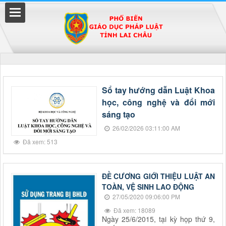
Đã kết nối EMC
Sổ tay hướng dẫn Luật Khoa
học, công nghệ và đổi mới
uyền
sáng tạo
26/02/2026 03:11:00 AM
Đã xem: 513
ĐỀ CƯƠNG GIỚI THIỆU LUẬT AN
TOÀN, VỆ SINH LAO ĐỘNG
27/05/2020 09:06:00 PM
Đã xem: 18089
Ngày 25/6/2015, tại kỳ họp thứ 9,