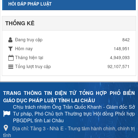
HỎI ĐÁP PHÁP LUẬT
THỐNG KÊ
Đang truy cập
842
Hôm nay
148,951
Tháng hiện tại
4,949,093
Tổng lượt truy cập
92,107,571
TRANG THÔNG TIN ĐIỆN TỬ TỔNG HỢP PHỔ BIẾN
GIÁO DỤC PHÁP LUẬT TỈNH LAI CHÂU
Chịu trách nhiệm
Ông Trần Quốc Khanh - Giám đốc Sở
Tư pháp, Phó Chủ tịch Thường trực Hội đồng Phối hợp
PBGDPL tỉnh Lai Châu
Địa chỉ: Tầng 3 - Nhà E - Trung tâm hành chính, chính trị
tỉnh