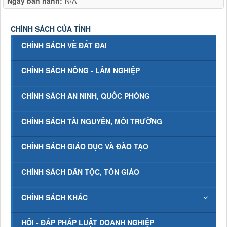
Ngày ban hành:
N/A
CHÍNH SÁCH CỦA TỈNH
CHÍNH SÁCH VỀ ĐẤT ĐAI
CHÍNH SÁCH NÔNG - LÂM NGHIỆP
CHÍNH SÁCH AN NINH, QUỐC PHÒNG
CHÍNH SÁCH TÀI NGUYÊN, MÔI TRƯỜNG
CHÍNH SÁCH GIÁO DỤC VÀ ĐÀO TẠO
CHÍNH SÁCH DÂN TỘC, TÔN GIÁO
CHÍNH SÁCH KHÁC
HỎI - ĐÁP PHÁP LUẬT DOANH NGHIỆP