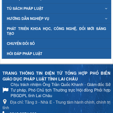
TỦ SÁCH PHÁP LUẬT
HƯỚNG DẪN NGHIỆP VỤ
PHÁT TRIỂN KHOA HỌC, CÔNG NGHỆ, ĐỔI MỚI SÁNG
TẠO
CHUYỂN ĐỔI SỐ
HỎI ĐÁP PHÁP LUẬT
TRANG THÔNG TIN ĐIỆN TỬ TỔNG HỢP PHỔ BIẾN
GIÁO DỤC PHÁP LUẬT TỈNH LAI CHÂU
Chịu trách nhiệm
Ông Trần Quốc Khanh - Giám đốc Sở
Tư pháp, Phó Chủ tịch Thường trực Hội đồng Phối hợp
PBGDPL tỉnh Lai Châu
Địa chỉ: Tầng 3 - Nhà E - Trung tâm hành chính, chính trị
tỉnh