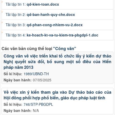
Tải tập tin 1:
qd-kien-toan.docx
Tải tập tin 2:
qd-ban-hanh-quy-che.docx
Tải tập tin 3:
qd-phan-cong-nhiem-vu-2.docx
Tải tập tin 4:
ke-hoach-kt-va-tu-kiem-tra-pbgdpl-1.doc
Các văn bản cùng thể loại
"Công văn"
Công văn về việc triển khai tổ chức lấy ý kiến dự thảo
Nghị quyết sửa đổi, bổ sung một số điều của Hiến
pháp năm 2013
Số kí hiệu:
1989/UBND-TH
Ngày ban hành:
07/05/2025
Về việc xin ý kiến tham gia vào Dự thảo báo cáo của
Hội đồng phối hợp phổ biến, giáo dục pháp luật tỉnh
Số kí hiệu:
746/STP-PBGDPL
Ngày ban hành:
N/A