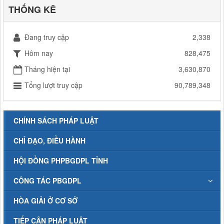
THỐNG KÊ
Đang truy cập
2,338
Hôm nay
828,475
Tháng hiện tại
3,630,870
Tổng lượt truy cập
90,789,348
CHÍNH SÁCH PHÁP LUẬT
CHỈ ĐẠO, ĐIỀU HÀNH
HỘI ĐỒNG PHPBGDPL TỈNH
CÔNG TÁC PBGDPL
HÒA GIẢI Ở CƠ SỞ
TIẾP CẬN PHÁP LUẬT