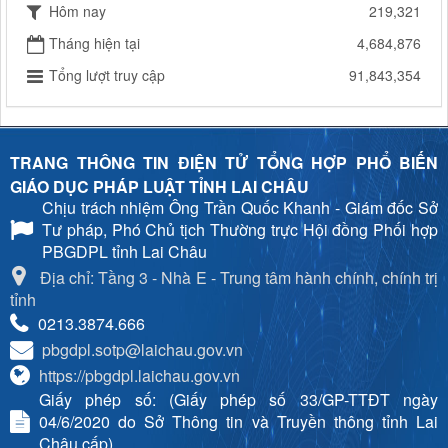
Hôm nay
219,321
Tháng hiện tại
4,684,876
Tổng lượt truy cập
91,843,354
TRANG THÔNG TIN ĐIỆN TỬ TỔNG HỢP PHỔ BIẾN
GIÁO DỤC PHÁP LUẬT TỈNH LAI CHÂU
Chịu trách nhiệm
Ông Trần Quốc Khanh - Giám đốc Sở
Tư pháp, Phó Chủ tịch Thường trực Hội đồng Phối hợp
PBGDPL tỉnh Lai Châu
Địa chỉ: Tầng 3 - Nhà E - Trung tâm hành chính, chính trị
tỉnh
0213.3874.666
pbgdpl.sotp@laichau.gov.vn
https://pbgdpl.laichau.gov.vn
Giấy phép số: (Giấy phép số 33/GP-TTĐT ngày
04/6/2020 do Sở Thông tin và Truyền thông tỉnh Lai
Châu cấp)