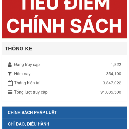
THỐNG KÊ
Đang truy cập
1,822
Hôm nay
354,100
Tháng hiện tại
3,847,022
Tổng lượt truy cập
91,005,500
CHÍNH SÁCH PHÁP LUẬT
CHỈ ĐẠO, ĐIỀU HÀNH