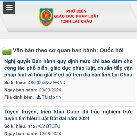
Đã kết nối EMC
Văn bản theo cơ quan ban hành: Quốc hội
Nghị quyết Ban hành quy định mức chi bảo đảm cho
công tác phổ biến, giáo dục pháp luật, chuẩn tiếp cận
uyền
pháp luật và hòa giải ở cơ sở trên địa bàn tỉnh Lai Châu
Số kí hiệu:
46/2024/NQ-HĐND
Ngày ban hành:
29/09/2024
File đính kèm:
Tải tập tin
Tuyên truyền, triển khai Cuộc thi trắc nghiệm trực
tuyến tìm hiểu Luật Đất đai năm 2024
Số kí hiệu:
1127/CV-BTGTU
Ngày ban hành:
12/08/2024