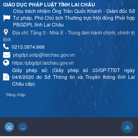
GIÁO DỤC PHÁP LUẬT TỈNH LAI CHÂU
Chịu trách nhiệm
Ông Trần Quốc Khanh - Giám đốc Sở
Tư pháp, Phó Chủ tịch Thường trực Hội đồng Phối hợp
PBGDPL tỉnh Lai Châu
Địa chỉ: Tầng 3 - Nhà E - Trung tâm hành chính, chính trị
tỉnh
0213.3874.666
pbgdpl.sotp@laichau.gov.vn
https://pbgdpl.laichau.gov.vn
Giấy phép số: (Giấy phép số 33/GP-TTĐT ngày
04/6/2020 do Sở Thông tin và Truyền thông tỉnh Lai
Châu cấp)
Đăng nhập