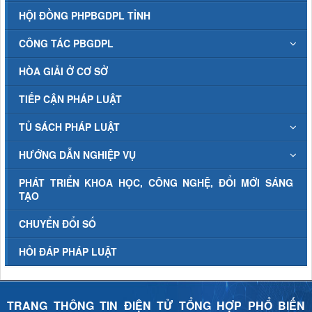
HỘI ĐỒNG PHPBGDPL TỈNH
CÔNG TÁC PBGDPL
HÒA GIẢI Ở CƠ SỞ
TIẾP CẬN PHÁP LUẬT
TỦ SÁCH PHÁP LUẬT
HƯỚNG DẪN NGHIỆP VỤ
PHÁT TRIỂN KHOA HỌC, CÔNG NGHỆ, ĐỔI MỚI SÁNG
TẠO
CHUYỂN ĐỔI SỐ
HỎI ĐÁP PHÁP LUẬT
TRANG THÔNG TIN ĐIỆN TỬ TỔNG HỢP PHỔ BIẾN