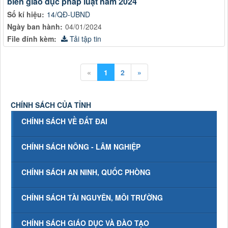
biến giáo dục pháp luật năm 2024
Số kí hiệu:
14/QĐ-UBND
Ngày ban hành:
04/01/2024
File đính kèm:
Tải tập tin
«
1
2
»
CHÍNH SÁCH CỦA TỈNH
CHÍNH SÁCH VỀ ĐẤT ĐAI
CHÍNH SÁCH NÔNG - LÂM NGHIỆP
CHÍNH SÁCH AN NINH, QUỐC PHÒNG
CHÍNH SÁCH TÀI NGUYÊN, MÔI TRƯỜNG
CHÍNH SÁCH GIÁO DỤC VÀ ĐÀO TẠO