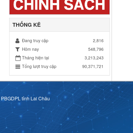
THỐNG KÊ
Đang truy cập
2,816
Hôm nay
548,796
Tháng hiện tại
3,213,243
Tổng lượt truy cập
90,371,721
p PBGDPL tỉnh Lai Châu