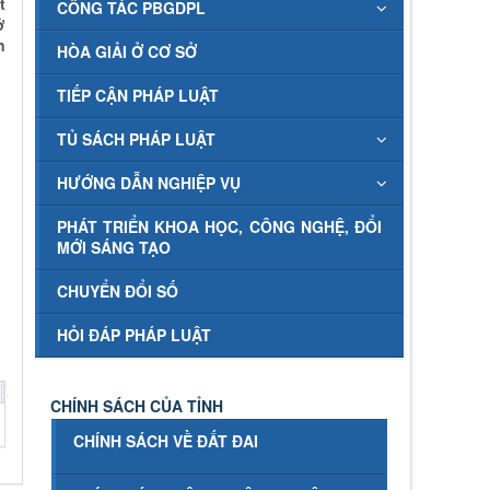
t
CÔNG TÁC PBGDPL
ở
n
HÒA GIẢI Ở CƠ SỞ
TIẾP CẬN PHÁP LUẬT
TỦ SÁCH PHÁP LUẬT
HƯỚNG DẪN NGHIỆP VỤ
PHÁT TRIỂN KHOA HỌC, CÔNG NGHỆ, ĐỔI
MỚI SÁNG TẠO
CHUYỂN ĐỔI SỐ
HỎI ĐÁP PHÁP LUẬT
CHÍNH SÁCH CỦA TỈNH
CHÍNH SÁCH VỀ ĐẤT ĐAI