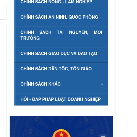
CHÍNH SÁCH NÔNG - LÂM NGHIỆP
CHÍNH SÁCH AN NINH, QUỐC PHÒNG
CHÍNH SÁCH TÀI NGUYÊN, MÔI
TRƯỜNG
CHÍNH SÁCH GIÁO DỤC VÀ ĐÀO TẠO
CHÍNH SÁCH DÂN TỘC, TÔN GIÁO
CHÍNH SÁCH KHÁC
HỎI - ĐÁP PHÁP LUẬT DOANH NGHIỆP