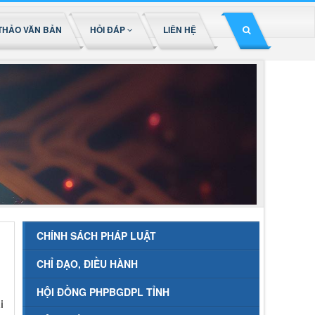
THẢO VĂN BẢN
HỎI ĐÁP
LIÊN HỆ
CHÍNH SÁCH PHÁP LUẬT
CHỈ ĐẠO, ĐIỀU HÀNH
HỘI ĐỒNG PHPBGDPL TỈNH
i