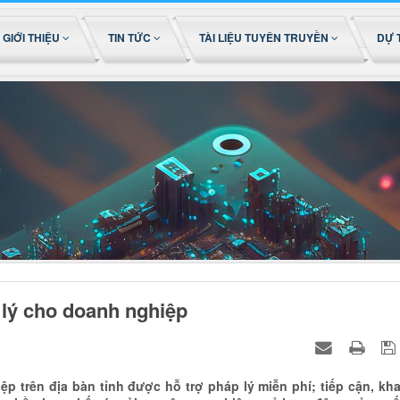
GIỚI THIỆU
TIN TỨC
TÀI LIỆU TUYÊN TRUYỀN
DỰ 
 lý cho doanh nghiệp
p trên địa bàn tỉnh được hỗ trợ pháp lý miễn phí; tiếp cận, kha