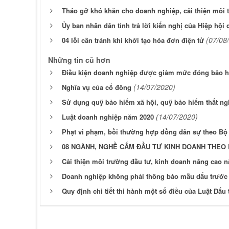
Tháo gỡ khó khăn cho doanh nghiệp, cải thiện môi 
Ủy ban nhân dân tỉnh trả lời kiến nghị của Hiệp hội
(07/08
04 lỗi cần tránh khi khởi tạo hóa đơn điện tử
Những tin cũ hơn
Điều kiện doanh nghiệp được giảm mức đóng bảo hi
(14/07/2020)
Nghĩa vụ của cổ đông
Sử dụng quỹ bảo hiểm xã hội, quỹ bảo hiểm thất ng
(14/07/2020)
Luật doanh nghiệp năm 2020
Phạt vi phạm, bồi thường hợp đồng dân sự theo Bộ
08 NGÀNH, NGHỀ CẤM ĐẦU TƯ KINH DOANH THEO 
Cải thiện môi trường đầu tư, kinh doanh nâng cao n
Doanh nghiệp không phải thông báo mẫu dấu trước 
Quy định chi tiết thi hành một số điều của Luật Đấu 