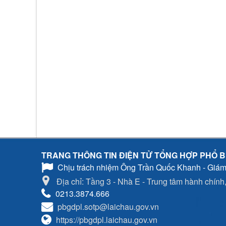
TRANG THÔNG TIN ĐIỆN TỬ TỔNG HỢP PHỔ B
Chịu trách nhiệm
Ông Trần Quốc Khanh - Giám
Địa chỉ: Tầng 3 - Nhà E - Trung tâm hành chính, 
0213.3874.666
pbgdpl.sotp@laichau.gov.vn
https://pbgdpl.laichau.gov.vn