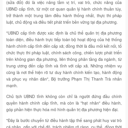
(sửa đổi) đó là việc nâng tầm vị trí, vai trò, chức năng của
UBND cấp tỉnh, từ một cơ quan quản lý hành chính thuần túy,
trở thành một trung tâm điều hành thống nhất, thực thi pháp
luật, chủ động và điều tiết phát triển bền vững tại địa phương.
"UBND cấp tỉnh được xác định là chủ thể quản trị địa phương
toàn diện, điều hành trực tiếp toàn bộ hoạt động của hệ thống
hành chính cấp tỉnh đến cấp xã; đồng thời là đầu mối kết nối, tổ
chức thực thi pháp luật, chính sách công, chiến lược phát triển
trên không gian địa phương, liên thông phân tầng đa ngành, từ
trung ương đến cấp tỉnh và tỉnh với cấp xã. Những nhiệm vụ
cũng là nơi thể hiện rõ tư duy hành chính kiến tạo, hành động
và phục vụ nhân dân", Bộ trưởng Phạm Thị Thanh Trà nhấn
mạnh.
Chủ tịch UBND tỉnh không còn chỉ là người đứng đầu chính
quyền hành chính cấp tỉnh, mà còn là "hạt nhân" điều hành,
góp phần hiện thực hóa mô hình quản trị địa phương hiện đại.
"Đây là bước chuyển từ điều hành tập thể sang phát huy vai trò
cá nhân, gắn với chế độ, trách nhiệm rõ ràng, cụ thể, đồng thời