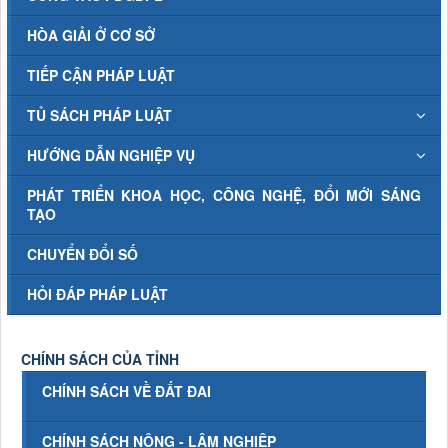
HÒA GIẢI Ở CƠ SỞ
TIẾP CẬN PHÁP LUẬT
TỦ SÁCH PHÁP LUẬT
HƯỚNG DẪN NGHIỆP VỤ
PHÁT TRIỂN KHOA HỌC, CÔNG NGHỆ, ĐỔI MỚI SÁNG
TẠO
CHUYỂN ĐỔI SỐ
HỎI ĐÁP PHÁP LUẬT
CHÍNH SÁCH CỦA TỈNH
CHÍNH SÁCH VỀ ĐẤT ĐAI
CHÍNH SÁCH NÔNG - LÂM NGHIỆP