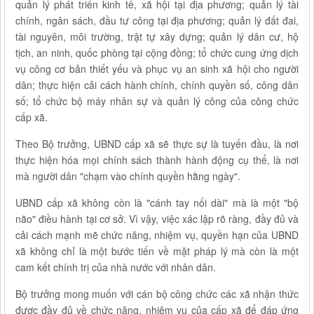
quản lý phát triển kinh tế, xã hội tại địa phương; quản lý tài
chính, ngân sách, đầu tư công tại địa phương; quản lý đất đai,
tài nguyên, môi trường, trật tự xây dựng; quản lý dân cư, hộ
tịch, an ninh, quốc phòng tại cộng đồng; tổ chức cung ứng dịch
vụ công cơ bản thiết yếu và phục vụ an sinh xã hội cho người
dân; thực hiện cải cách hành chính, chính quyền số, công dân
số; tổ chức bộ máy nhân sự và quản lý công của công chức
cấp xã.
Theo Bộ trưởng, UBND cấp xã sẽ thực sự là tuyến đầu, là nơi
thực hiện hóa mọi chính sách thành hành động cụ thể, là nơi
mà người dân "chạm vào chính quyền hằng ngày".
UBND cấp xã không còn là "cánh tay nối dài" mà là một "bộ
não" điều hành tại cơ sở. Vì vậy, việc xác lập rõ ràng, đầy đủ và
cải cách mạnh mẽ chức năng, nhiệm vụ, quyền hạn của UBND
xã không chỉ là một bước tiến về mặt pháp lý mà còn là một
cam kết chính trị của nhà nước với nhân dân.
Bộ trưởng mong muốn với cán bộ công chức các xã nhận thức
được đầy đủ về chức năng, nhiệm vụ của cấp xã để đáp ứng