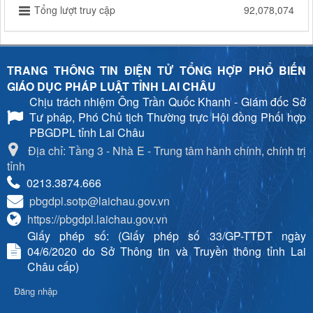
Tổng lượt truy cập
92,078,074
TRANG THÔNG TIN ĐIỆN TỬ TỔNG HỢP PHỔ BIẾN
GIÁO DỤC PHÁP LUẬT TỈNH LAI CHÂU
Chịu trách nhiệm
Ông Trần Quốc Khanh - Giám đốc Sở
Tư pháp, Phó Chủ tịch Thường trực Hội đồng Phối hợp
PBGDPL tỉnh Lai Châu
Địa chỉ: Tầng 3 - Nhà E - Trung tâm hành chính, chính trị
tỉnh
0213.3874.666
pbgdpl.sotp@laichau.gov.vn
https://pbgdpl.laichau.gov.vn
Giấy phép số: (Giấy phép số 33/GP-TTĐT ngày
04/6/2020 do Sở Thông tin và Truyền thông tỉnh Lai
Châu cấp)
Đăng nhập