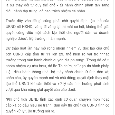
là sự thay đổi tư duy thể chế - từ hành chính phân tán sang
điều hành tập trung, đề cao trách nhiệm cá nhân.
Trước đây vấn đề gì cũng phải chờ quyết định tập thể của
UBND rồi HĐND, vòng đi vòng lại thì mất cơ hội, không thể giải
quyết công việc một cách kịp thời cho người dân và doanh
nghiệp được", Bộ trưởng nhấn mạnh.
Dự thảo luật lần này mở rộng nhóm nhiệm vụ độc lập của chủ
tịch UBND cấp tỉnh từ 11 lên 23, thể hiện rõ vai trò "nhạc
trưởng trong vận hành chính quyền địa phương". Trong đó có 5
nhóm nhiệm vụ tiêu biểu, đó là: Tổ chức, chỉ đạo thi hành pháp
luật; điều hành thống nhất bộ máy hành chính từ tỉnh đến xã;
phân cấp, ủy quyền mạnh mẽ và chủ động; quyết định thay mặt
tập thể UBND khi cần thiết và xử lý các tình huống phát sinh
vượt quá khả năng giải quyết của cấp dưới.
"Khi chủ tịch UBND tỉnh xác định cơ quan chuyên môn hoặc
cấp xã có dấu hiệu né tránh, đùn đẩy thì chủ tịch UBND tỉnh có
quyền xử lý", Bộ trưởng nói rõ.