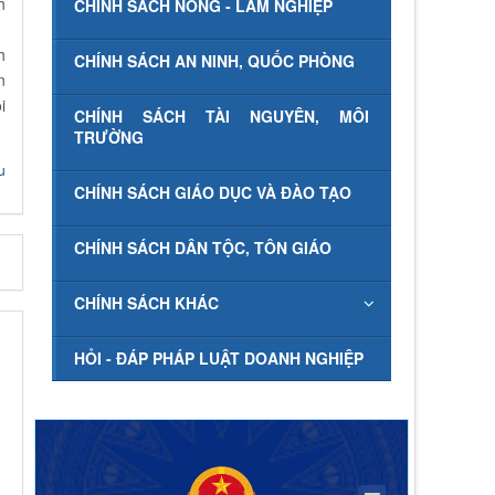
h
CHÍNH SÁCH NÔNG - LÂM NGHIỆP
h
CHÍNH SÁCH AN NINH, QUỐC PHÒNG
n
i
CHÍNH SÁCH TÀI NGUYÊN, MÔI
TRƯỜNG
u
CHÍNH SÁCH GIÁO DỤC VÀ ĐÀO TẠO
CHÍNH SÁCH DÂN TỘC, TÔN GIÁO
CHÍNH SÁCH KHÁC
HỎI - ĐÁP PHÁP LUẬT DOANH NGHIỆP