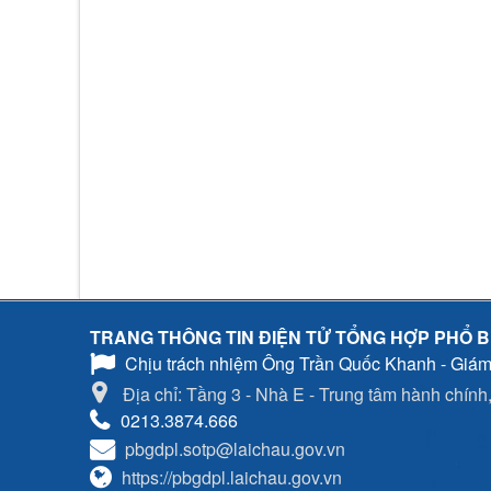
TRANG THÔNG TIN ĐIỆN TỬ TỔNG HỢP PHỔ B
Chịu trách nhiệm
Ông Trần Quốc Khanh - Giám
Địa chỉ: Tầng 3 - Nhà E - Trung tâm hành chính, 
0213.3874.666
pbgdpl.sotp@laichau.gov.vn
https://pbgdpl.laichau.gov.vn