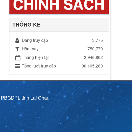
THỐNG KÊ
Đang truy cập
3,775
Hôm nay
750,770
Tháng hiện tại
2,946,802
Tổng lượt truy cập
90,105,280
p PBGDPL tỉnh Lai Châu