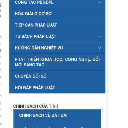
CÔNG TÁC PBGDPL
ỷ
n
HÒA GIẢI Ở CƠ SỞ
u
TIẾP CẬN PHÁP LUẬT
TỦ SÁCH PHÁP LUẬT
n
m
HƯỚNG DẪN NGHIỆP VỤ
a
m
PHÁT TRIỂN KHOA HỌC, CÔNG NGHỆ, ĐỔI
n
MỚI SÁNG TẠO
n
CHUYỂN ĐỔI SỐ
a
,
HỎI ĐÁP PHÁP LUẬT
i
g
CHÍNH SÁCH CỦA TỈNH
n
CHÍNH SÁCH VỀ ĐẤT ĐAI
h
ụ