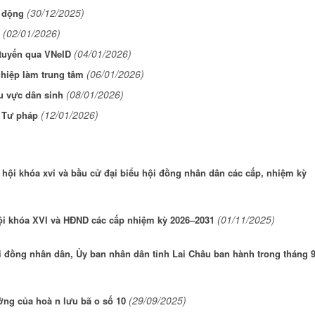
(30/12/2025)
o động
(02/01/2026)
(04/01/2026)
 tuyến qua VNeID
(06/01/2026)
ghiệp làm trung tâm
(08/01/2026)
u vực dân sinh
(12/01/2026)
 Tư pháp
 hội khóa xvi và bầu cử đại biểu hội đồng nhân dân các cấp, nhiệm kỳ
(01/11/2025)
ội khóa XVI và HĐND các cấp nhiệm kỳ 2026–2031
 đồng nhân dân, Ủy ban nhân dân tỉnh Lai Châu ban hành trong tháng 
(29/09/2025)
ng của hoà n lưu bã o số 10