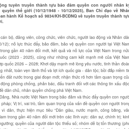
 động tuyên truyền thành tựu bảo đảm quyền con người nhân k
uyền thế giới (10/12/1948 - 10/12/2025), Ban Chỉ đạo về Nhâ
ban hành Kế hoạch số 9834/KH-BCĐNQ về tuyên truyền thành tự
i.
án bộ, đảng viên, công chức, viên chức, người lao động và Nhân dâ
0/12); nỗ lực thúc đẩy, bảo đảm, bảo vệ quyền con người tại Việt Na
 trong gần 40 năm đổi mới, kết quả và nỗ lực của Việt Nam trong nử
quốc (2023 - 2025), cũng như những cam kết mạnh mẽ của Việt Na
ợp quốc 2026 – 2028; Khơi dậy mạnh mẽ lòng yêu nước, tinh thần đoà
 nhất, toàn vẹn lãnh thổ và lợi ích quốc gia - dân tộc; bồi đắp niềm ti
ển đất nước trong giai đoạn mới; nhận thức rõ hơn tầm quan trọng củ
động phòng chống, phản bác, đấu tranh đối với các thông tin xấu độc
n đề dân chủ, nhân quyền chống phá Việt Nam.
 Đảng, Nhà nước Việt Nam trong bảo đảm và thúc đẩy quyền con ngườ
 pháp; Vị trí, vai trò, tầm quan trọng của vấn đề quyền con người tron
vì dân, thực hiện mục tiêu “Dân giàu, nước mạnh, công bằng, vă
 trong gần 40 năm đổi mới trên các lĩnh vực: dân sự, chính trị; kin
n ngưỡng; quyền của người dân tộc thiểu số; nhóm dễ bị tổn thương (ph