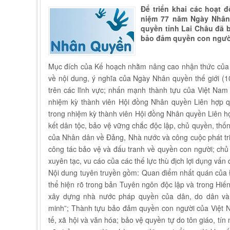
Để triển khai các hoạt
niệm 77 năm Ngày Nhân q
quyền tỉnh Lai Châu đã 
bảo đảm quyền con ngườ
Mục đích của Kế hoạch nhằm nâng cao nhận thức của c
về nội dung, ý nghĩa của Ngày Nhân quyền thế giới (1
trên các lĩnh vực; nhấn mạnh thành tựu của Việt Nam
nhiệm kỳ thành viên Hội đồng Nhân quyền Liên hợp 
trong nhiệm kỳ thành viên Hội đồng Nhân quyền Liên h
kết dân tộc, bảo vệ vững chắc độc lập, chủ quyền, thống
của Nhân dân về Đảng, Nhà nước và công cuộc phát tri
công tác bảo vệ và đấu tranh về quyền con người; chủ 
xuyên tạc, vu cáo của các thế lực thù địch lợi dụng vấ
Nội dung tuyên truyền gồm: Quan điểm nhất quán của
thể hiện rõ trong bản Tuyên ngôn độc lập và trong Hiến
xây dựng nhà nước pháp quyền của dân, do dân và 
minh”; Thành tựu bảo đảm quyền con người của Việt Nam
tế, xã hội và văn hóa; bảo vệ quyền tự do tôn giáo, tí