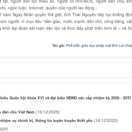
t tật, người dân tộc thiểu số, người có HIV/AIDS, người dân chịu ản
í, ngôn luận, Internet, quyền của người lao động...
 năm Ngày Nhân quyền thế giới, tỉnh Thái Nguyên tiếp tục khẳng địn
n con người, vì mục tiêu “dân giàu, nước mạnh, dân chủ, công bằng, vă
 khối đại đoàn kết toàn dân tộc và thúc đẩy phát triển kinh tế – xã hộ
Tác giả:
Phổ biến giáo dục pháp luật tỉnh Lai Châ
 biểu Quốc hội khóa XVI và đại biểu HĐND các cấp nhiệm kỳ 2026 - 2031
(16/12/2025)
n dân chủ Việt Nam
(16/12/2025)
iệm vụ chính trị, thông tin tuyên truyền thiết yếu
2025)