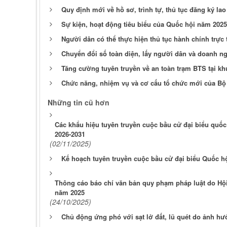
Quy định mới về hồ sơ, trình tự, thủ tục đăng ký la
Sự kiện, hoạt động tiêu biểu của Quốc hội năm 2025
Người dân có thể thực hiện thủ tục hành chính trực
Chuyển đổi số toàn diện, lấy người dân và doanh n
Tăng cường tuyên truyền về an toàn trạm BTS tại kh
Chức năng, nhiệm vụ và cơ cấu tổ chức mới của Bộ
Những tin cũ hơn
Các khẩu hiệu tuyên truyền cuộc bầu cử đại biểu quốc
2026-2031
(02/11/2025)
Kế hoạch tuyên truyền cuộc bầu cử đại biểu Quốc h
Thông cáo báo chí văn bản quy phạm pháp luật do Hội
năm 2025
(24/10/2025)
Chủ động ứng phó với sạt lở đất, lũ quét do ảnh hưở