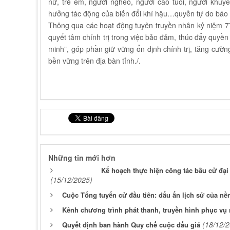
nữ, trẻ em, người nghèo, người cao tuổi, người khuyế
hưởng tác động của biến đổi khí hậu…quyền tự do báo ch
Thông qua các hoạt động tuyên truyền nhân kỷ niệm 77
quyết tâm chính trị trong việc bảo đảm, thúc đẩy quyề
minh”, góp phần giữ vững ổn định chính trị, tăng cường
bền vững trên địa bàn tỉnh./.
Những tin mới hơn
Kế hoạch thực hiện công tác bầu cử đại
(15/12/2025)
Cuộc Tổng tuyển cử đầu tiên: dấu ấn lịch sử của nề
Kênh chương trình phát thanh, truyền hình phục vụ nh
(18/12/
Quyết định ban hành Quy chế cuộc đấu giá