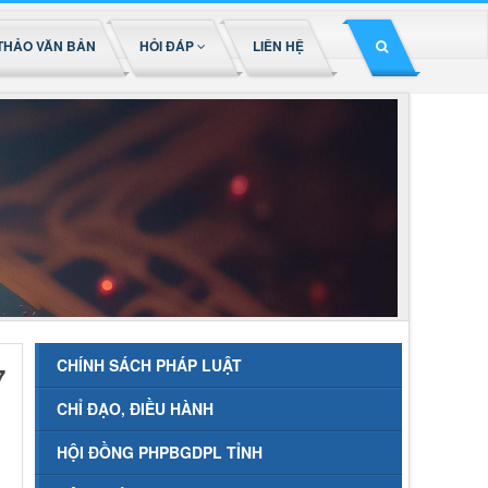
THẢO VĂN BẢN
HỎI ĐÁP
LIÊN HỆ
CHÍNH SÁCH PHÁP LUẬT
7
CHỈ ĐẠO, ĐIỀU HÀNH
HỘI ĐỒNG PHPBGDPL TỈNH