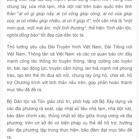
chung tay xóa nhà tạm, nhà dột nát trên toàn quốc trên tinh
thần "
ai có gì giúp nấy; ai có công giúp công; ai có của giúp
của; ai có nhiều giúp nhiều, ai có ít giúp ít"
; mỗi căn nhà là
"một
món quà, một mái ấm, một tình thương",
thể hiện
"tình dân tộc,
nghĩa đồng bào"
tốt đẹp của dân tộc ta.
Thủ tướng yêu cầu Đài Truyền hình Việt Nam, Đài Tiếng nói
Việt Nam, Thông tấn xã Việt Nam và các cơ quan báo chí đẩy
mạnh công tác thông tin truyền thông, tăng cường các tuyến
tin, bài, tạo động lực, truyền cảm hứng, lan toả mạnh mẽ phong
trào, tạo khí thế thi đua sôi nổi, chung tay ủng hộ, chia sẻ, hỗ
trợ Chương trình với tinh thần nêu trên, góp phần hoàn thành
mục tiêu đã đề ra.
Bộ Dân tộc và Tôn giáo chủ trì, phối hợp với Bộ Xây dựng và
các địa phương rà soát, cập nhật số liệu nhà tạm, nhà dột nát,
bảo đảm chính xác, thống nhất số liệu giữa trung ương và địa
phương; trên cơ sở đó có biện pháp cụ thể để hỗ trợ, hướng
dẫn địa phương tập trung thực hiện, bảo đảm đạt mục tiêu đề
ra.