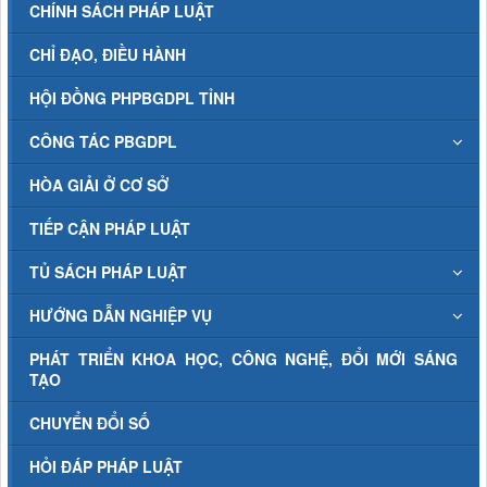
CHÍNH SÁCH PHÁP LUẬT
CHỈ ĐẠO, ĐIỀU HÀNH
HỘI ĐỒNG PHPBGDPL TỈNH
CÔNG TÁC PBGDPL
HÒA GIẢI Ở CƠ SỞ
TIẾP CẬN PHÁP LUẬT
TỦ SÁCH PHÁP LUẬT
HƯỚNG DẪN NGHIỆP VỤ
PHÁT TRIỂN KHOA HỌC, CÔNG NGHỆ, ĐỔI MỚI SÁNG
TẠO
CHUYỂN ĐỔI SỐ
HỎI ĐÁP PHÁP LUẬT