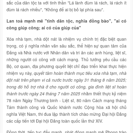
sắc của dân tộc ta với tinh thần "Lá lành đùm lá rách, lá rách ít
đùm lá rách nhiều", "Không để ai bị bỏ lại phía sau".
Lan toả mạnh mẽ "tình dân tộc, nghĩa đồng bào", "ai có
công giúp công; ai có của giúp của"
Xóa nhà tạm, nhà dột nát là nhiệm vụ chính trị đặc biệt quan
trọng, có ý nghĩa nhân văn sâu sắc, thể hiện sự quan tâm của
Đảng và Nhà nước với Nhân dân và tri ân các anh hùng, liệt sĩ,
những người có công với cách mạng.
Thủ tướng yêu cầu các
Bộ, cơ quan, địa phương quyết liệt chỉ đạo triển khai thực hiện
nhiệm vụ này,
quyết tâm hoàn thành mục tiêu xóa nhà tạm, nhà
dột nát trên phạm vi cả nước trước ngày 31 tháng 8 năm 2025;
trong đó hỗ trợ nhà ở cho người có công, gia đình liệt sĩ hoàn
thành trước ngày 24 tháng 7 năm 2025
nhằm thiết thực kỷ niệm
78 năm Ngày Thương binh - Liệt sĩ, 80 năm Cách mạng tháng
Tám thành công và Quốc khánh nước Cộng hòa xã hội chủ
nghĩa Việt Nam, thi đua lập thành tích chào mừng Đại hội Đảng
các cấp tiến tới Đại hội Đảng toàn quốc lần thứ XIV.
Đồng thời, tiếp tục đẩy mạnh, phát động mạnh mẽ Phong trào