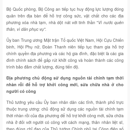
Bộ Quốc phòng, Bộ Công an tiếp tục huy động lực lượng đóng
quân trên địa bàn để hỗ trợ công sức, vật chất cho các địa
phương xóa nhà tạm, nhà dột nát với tinh thần "
Vì nước quên
thân, vì dân phục vụ".
Ủy ban Trung ương Mặt trận Tổ quốc Việt Nam, Hội Cựu Chiến
binh, Hội Phụ nữ, Đoàn Thanh niên tiếp tục tham gia hỗ trợ
chính quyền địa phương và các hộ gia đình, đặc biệt là các gia
đình chính sách để gấp rút khởi công và hoàn thành các công
trình bảo đảm chất lượng, đúng tiến độ.
Địa phương chủ động sử dụng nguồn tài chính tạm thời
nhàn rỗi để hỗ trợ khởi công mới, sửa chữa nhà ở cho
người có công
Thủ tướng yêu cầu Ủy ban nhân dân các tỉnh, thành phố trực
thuộc trung ương: chủ động sử dụng các nguồn tài chính tạm
thời nhàn rỗi của địa phương để hỗ trợ khởi công mới, sửa chữa
nhà ở đối với người có công với cách mạng, thân nhân liệt sĩ,
theo đúng chỉ đạo của Thủ tướng Chính phủ tại Công điện số