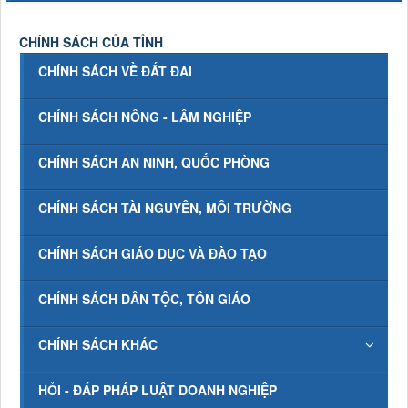
CHÍNH SÁCH CỦA TỈNH
CHÍNH SÁCH VỀ ĐẤT ĐAI
CHÍNH SÁCH NÔNG - LÂM NGHIỆP
CHÍNH SÁCH AN NINH, QUỐC PHÒNG
CHÍNH SÁCH TÀI NGUYÊN, MÔI TRƯỜNG
CHÍNH SÁCH GIÁO DỤC VÀ ĐÀO TẠO
CHÍNH SÁCH DÂN TỘC, TÔN GIÁO
CHÍNH SÁCH KHÁC
HỎI - ĐÁP PHÁP LUẬT DOANH NGHIỆP