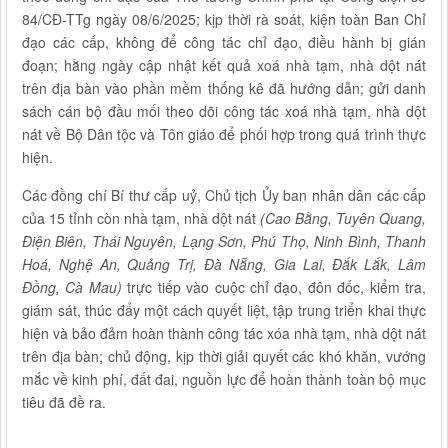
84/CĐ-TTg ngày 08/6/2025; kịp thời rà soát, kiện toàn Ban Chỉ
đạo các cấp, không để công tác chỉ đạo, điều hành bị gián
đoạn; hằng ngày cập nhật kết quả xoá nhà tạm, nhà dột nát
trên địa bàn vào phần mềm thống kê đã hướng dẫn; gửi danh
sách cán bộ đầu mối theo dõi công tác xoá nhà tạm, nhà dột
nát về Bộ Dân tộc và Tôn giáo để phối hợp trong quá trình thực
hiện.
Các đồng chí Bí thư cấp uỷ, Chủ tịch Ủy ban nhân dân các cấp
của 15 tỉnh còn nhà tạm, nhà dột nát
(Cao Bằng, Tuyên Quang,
Điện Biên, Thái Nguyên, Lạng Sơn, Phú Thọ, Ninh Bình, Thanh
Hoá, Nghệ An, Quảng Trị, Đà Nẵng, Gia Lai, Đắk Lắk, Lâm
Đồng, Cà Mau)
trực tiếp vào cuộc chỉ đạo, đôn đốc, kiểm tra,
giám sát, thúc đẩy một cách quyết liệt, tập trung triển khai thực
hiện và bảo đảm hoàn thành công tác xóa nhà tạm, nhà dột nát
trên địa bàn; chủ động, kịp thời giải quyết các khó khăn, vướng
mắc về kinh phí, đất đai, nguồn lực để hoàn thành toàn bộ mục
tiêu đã đề ra.