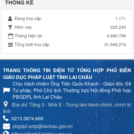
THỐNG KÊ
Đang truy cập
1,171
Hôm nay
225,243
Tháng hiện tại
4,690,798
Tổng lượt truy cập
91,849,276
TRANG THÔNG TIN ĐIỆN TỬ TỔNG HỢP PHỔ BIẾN
GIÁO DỤC PHÁP LUẬT TỈNH LAI CHÂU
Chịu trách nhiệm
Ông Trần Quốc Khanh - Giám đốc Sở
Tư pháp, Phó Chủ tịch Thường trực Hội đồng Phối hợp
PBGDPL tỉnh Lai Châu
Địa chỉ: Tầng 3 - Nhà E - Trung tâm hành chính, chính trị
tỉnh
0213.3874.666
pbgdpl.sotp@laichau.gov.vn
https://pbgdpl.laichau.gov.vn