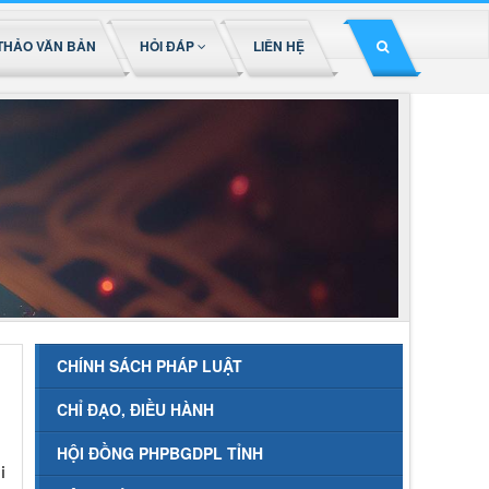
THẢO VĂN BẢN
HỎI ĐÁP
LIÊN HỆ
CHÍNH SÁCH PHÁP LUẬT
CHỈ ĐẠO, ĐIỀU HÀNH
HỘI ĐỒNG PHPBGDPL TỈNH
i