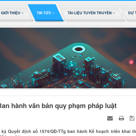
GIỚI THIỆU
TIN TỨC
TÀI LIỆU TUYÊN TRUYỀN
DỰ 
 Ban hành văn bản quy phạm pháp luật
ký Quyết định số 1574/QĐ-TTg ban hành Kế hoạch triển khai th