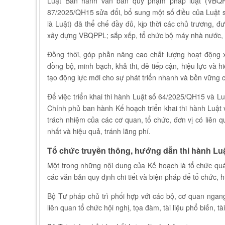
Luật Ban hành văn bản quy phạm pháp luật (VBQPP
87/2025/QH15 sửa đổi, bổ sung một số điều của Luật s
là Luật) đã thể chế đầy đủ, kịp thời các chủ trương, đ
xây dựng VBQPPL; sắp xếp, tổ chức bộ máy nhà nước, ti
Đồng thời, góp phần nâng cao chất lượng hoạt động 
đồng bộ, minh bạch, khả thi, dễ tiếp cận, hiệu lực và 
tạo động lực mới cho sự phát triển nhanh và bền vững 
Để việc triển khai thi hành Luật số 64/2025/QH15 và L
Chính phủ ban hành Kế hoạch triển khai thi hành Luật v
trách nhiệm của các cơ quan, tổ chức, đơn vị có liên qu
nhất và hiệu quả, tránh lãng phí.
Tổ chức truyền thông, hướng dẫn thi hành L
Một trong những nội dung của Kế hoạch là tổ chức quá
các văn bản quy định chi tiết và biện pháp để tổ chức
Bộ Tư pháp chủ trì phối hợp với các bộ, cơ quan ngan
liên quan tổ chức hội nghị, tọa đàm, tài liệu phổ biến, tà