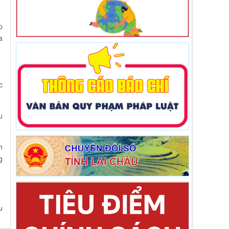
p
a
c
u
h
g
u