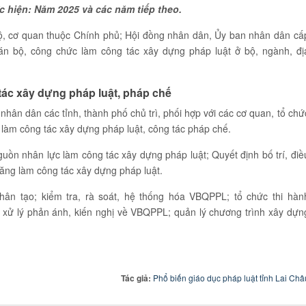
c hiện: Năm 2025 và các năm tiếp theo.
bộ, cơ quan thuộc Chính phủ; Hội đồng nhân dân, Ủy ban nhân dân cấ
cán bộ, công chức làm công tác xây dựng pháp luật ở bộ, ngành, đị
tác xây dựng pháp luật, pháp chế
hân dân các tỉnh, thành phố chủ trì, phối hợp với các cơ quan, tổ chứ
 làm công tác xây dựng pháp luật, công tác pháp chế.
guồn nhân lực làm công tác xây dựng pháp luật; Quyết định bố trí, điề
năng làm công tác xây dựng pháp luật.
hân tạo; kiểm tra, rà soát, hệ thống hóa VBQPPL; tổ chức thi hàn
 xử lý phản ánh, kiến nghị về VBQPPL; quản lý chương trình xây dựn
Tác giả:
Phổ biến giáo dục pháp luật tỉnh Lai Châ