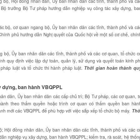
ng bộ, Hội đồng nhân dân, Ủy ban nhân dân các tỉnh, thành phố và cá
a Bộ trưởng Bộ Tư pháp hướng dẫn nghiệp vụ công tác xây dựng, ba
các bộ, cơ quan ngang bộ, Ủy ban nhân dân các tỉnh, thành phố và cá
 Chính phủ hướng dẫn Nghị quyết của Quốc hội về một số cơ chế, chín
ang bộ, Ủy ban nhân dân các tỉnh, thành phố và các cơ quan, tổ chức c
h quy định việc lập dự toán, quản lý, sử dụng và quyết toán kinh ph
háp luật và tổ chức thi hành pháp luật.
Thời gian hoàn thành qu
ây dựng, ban hành VBQPPL
ân dân, Ủy ban nhân dân các cấp chủ trì; Bộ Tư pháp, các cơ quan, t
 hành theo thẩm quyền hoặc trình cơ quan có thẩm quyền ban hàn
ành mới các VBQPPL để phù hợp với việc sắp xếp tổ chức bộ máy.
Thờ
ộ; Hội đồng nhân dân, Ủy ban nhân dân các tỉnh, thành phố và các c
dẫn nghiệp vụ xây dựng, ban hành VBQPPL; kiểm tra, rà soát, hệ thốn