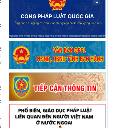
c
n
c
h
ó
í
ý
ổ
h
i
ơ
g