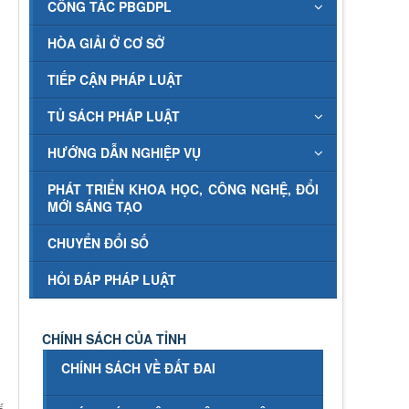
CÔNG TÁC PBGDPL
HÒA GIẢI Ở CƠ SỞ
TIẾP CẬN PHÁP LUẬT
TỦ SÁCH PHÁP LUẬT
HƯỚNG DẪN NGHIỆP VỤ
PHÁT TRIỂN KHOA HỌC, CÔNG NGHỆ, ĐỔI
MỚI SÁNG TẠO
CHUYỂN ĐỔI SỐ
HỎI ĐÁP PHÁP LUẬT
CHÍNH SÁCH CỦA TỈNH
CHÍNH SÁCH VỀ ĐẤT ĐAI