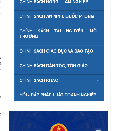
ố
CHÍNH SÁCH NÔNG - LÂM NGHIỆP
i
h
CHÍNH SÁCH AN NINH, QUỐC PHÒNG
.
CHÍNH SÁCH TÀI NGUYÊN, MÔI
,
TRƯỜNG
,
CHÍNH SÁCH GIÁO DỤC VÀ ĐÀO TẠO
g
à
CHÍNH SÁCH DÂN TỘC, TÔN GIÁO
g
CHÍNH SÁCH KHÁC
HỎI - ĐÁP PHÁP LUẬT DOANH NGHIỆP
à
ó