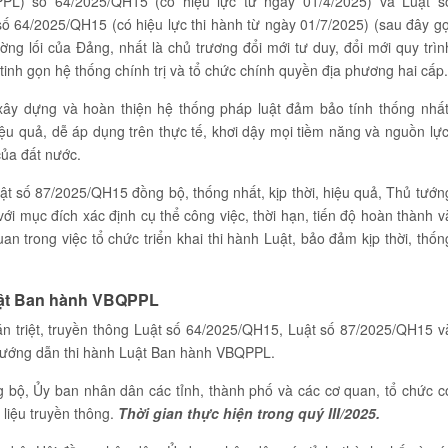
L) số 64/2025/QH15 (có hiệu lực từ ngày 01/4/2025) và Luật s
ố 64/2025/QH15 (có hiệu lực thi hành từ ngày 01/7/2025) (sau đây gọ
ường lối của Đảng, nhất là chủ trương đổi mới tư duy, đổi mới quy trìn
nh gọn hệ thống chính trị và tổ chức chính quyền địa phương hai cấp
xây dựng và hoàn thiện hệ thống pháp luật đảm bảo tính thống nhất
hiệu quả, dễ áp dụng trên thực tế, khơi dậy mọi tiềm năng và nguồn lực
của đất nước.
uật số 87/2025/QH15 đồng bộ, thống nhất, kịp thời, hiệu quả, Thủ tướn
ới mục đích xác định cụ thể công việc, thời hạn, tiến độ hoàn thành v
an trong việc tổ chức triển khai thi hành Luật, bảo đảm kịp thời, thốn
uật Ban hành VBQPPL
n triệt, truyền thông Luật số 64/2025/QH15, Luật số 87/2025/QH15 v
, hướng dẫn thi hành Luật Ban hành VBQPPL.
g bộ, Ủy ban nhân dân các tỉnh, thành phố và các cơ quan, tổ chức c
i liệu truyền thông.
Thời gian thực hiện trong quý III/2025.