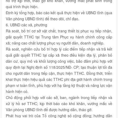
hỗ trợ kịp thời, tháo gỡ khó khăn, vướng mắc phát sinh trong
quá trình thực hiện.
Định kỳ tổng hợp, báo cáo kết quả thực hiện về UBND tỉnh (qua
Văn phòng UBND tỉnh) để theo dõi, chỉ đạo.
6. UBND các xã, phường
Rà soát, bố trí cơ sở vật chất, trang thiết bị phục vụ tiếp nhận,
giải quyết TTHC tại Trung tâm Phục vụ hành chính công cấp
xã; nâng cao chất lượng phục vụ người dân, doanh nghiệp.
Rà soát, nghiên cứu bố trí hợp lý các điểm tiếp nhận và trả kết
quả giải quyết TTHC tại cấp xã theo điều kiện địa lý, phân bố
dân cư, quy mô và khối lượng công việc, bảo đảm phù hợp với
quy định tại Nghị định số 118/2025/NĐ- CP; tạo thuận lợi tối đa
cho người dân trong tiếp cận, thực hiện TTHC. Đồng thời, triển
khai thực hiện hiệu quả các TTHC phi địa giới hành chính trong
phạm vi toàn tỉnh, phù hợp với hạ tầng kỹ thuật và năng lực vận
hành hiện có.
Chủ động phối hợp với các sở, ban, ngành trong tiếp nhận và
xử lý hồ sơ TTHC; kịp thời báo cáo khó khăn, vướng mắc về
Văn phòng UBND tỉnh để được hướng dẫn, tháo gỡ.
Phát huy vai trò của Tổ công nghệ số cộng đồng; hướng dẫn