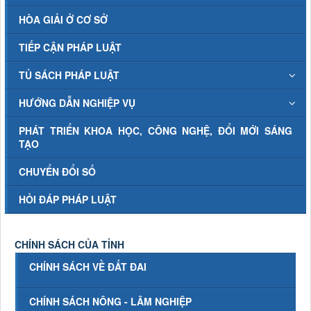
HÒA GIẢI Ở CƠ SỞ
TIẾP CẬN PHÁP LUẬT
TỦ SÁCH PHÁP LUẬT
HƯỚNG DẪN NGHIỆP VỤ
PHÁT TRIỂN KHOA HỌC, CÔNG NGHỆ, ĐỔI MỚI SÁNG
TẠO
CHUYỂN ĐỔI SỐ
HỎI ĐÁP PHÁP LUẬT
CHÍNH SÁCH CỦA TỈNH
CHÍNH SÁCH VỀ ĐẤT ĐAI
CHÍNH SÁCH NÔNG - LÂM NGHIỆP