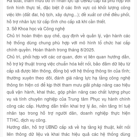
Rà soát, tham mưu bố trí nhân lực tại UBND cấp xã phù hợp với
tình hình thực tế, đặc biệt ở các lĩnh vực có khối lượng công
việc lớn (đất đai, hộ tịch, xây dựng...); đề xuất cơ chế điều phối,
hỗ trợ nhân lực từ cấp tỉnh cho cấp xã khi cần thiết.
3. Sở Khoa học và Công nghệ
Chủ trì hoàn thiện quy chế, quy định về quản lý, vận hành các
hệ thống dùng chung phù hợp với mô hình tổ chức hai cấp
chính quyền. Hoàn thành trong tháng 8/2025.
Chủ trì, phối hợp với các cơ quan, đơn vị liên quan hướng dẫn,
hỗ trợ kỹ thuật trong việc chuẩn hóa kết nối, bảo đảm dữ liệu từ
cấp xã được liên thông, đồng bộ với hệ thống thông tin của tỉnh;
thường xuyên theo dõi, đánh giá năng lực hạ tầng công nghệ
thông tin hiện có để kịp thời tham mưu giải pháp nâng cao hiệu
quả vận hành, khai thác, góp phần nâng cao chất lượng phục
vụ và tính chuyên nghiệp của Trung tâm Phục vụ hành chính
công các cấp. Hướng dẫn triển khai trợ lý ảo, nền tảng trí tuệ
nhân tạo trong hỗ trợ người dân, doanh nghiệp thực hiện
TTHC, dịch vụ công.
Hướng dẫn, hỗ trợ UBND cấp xã về hạ tầng kỹ thuật, kết nối
liên thông dữ liệu và khai thác hiệu quả các hệ thống dùng