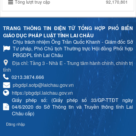
Tổng lượt truy cập
92,170,801
TRANG THÔNG TIN ĐIỆN TỬ TỔNG HỢP PHỔ BIẾN
GIÁO DỤC PHÁP LUẬT TỈNH LAI CHÂU
Chịu trách nhiệm
Ông Trần Quốc Khanh - Giám đốc Sở
Tư pháp, Phó Chủ tịch Thường trực Hội đồng Phối hợp
PBGDPL tỉnh Lai Châu
Địa chỉ: Tầng 3 - Nhà E - Trung tâm hành chính, chính trị
tỉnh
0213.3874.666
pbgdpl.sotp@laichau.gov.vn
https://pbgdpl.laichau.gov.vn
Giấy phép số: (Giấy phép số 33/GP-TTĐT ngày
04/6/2020 do Sở Thông tin và Truyền thông tỉnh Lai
Châu cấp)
Đăng nhập