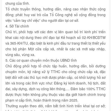
chung của tỉnh.
Tổ chức truyền thông, hướng dẫn, nâng cao nhận thức cộng
đồng; phát huy vai trò của Tổ Công nghệ số cộng đồng trong
việc “cầm tay chỉ việc” cho người dân tại cơ sở.
4. Sở Tài chính
Chủ trì, phối hợp với các đơn vị liên quan bố trí kinh phí triển
khai các nội dung theo chỉ đạo tại Kế hoạch số 02-KH/BCĐTW
và 365-KH/TU, đặc biệt là kinh phí đầu tư trang thiết bị thiết yếu
cho bộ phận Một cửa cấp xã, nhất là các xã mới sáp nhập,
vùng sâu, vùng xa.
5. Các cơ quan chuyên môn thuộc UBND tỉnh
Chủ động phối hợp tổ chức tập huấn, hướng dẫn, bồi dưỡng
chuyên môn, kỹ năng xử lý TTHC cho công chức cấp xã, đặc
biệt đối với các thủ tục mới được phân cấp, có khối lượng hồ sơ
lớn và trong các lĩnh vực như: Đăng ký kinh doanh, hộ tịch, đất
đai, xây dựng, dịch vụ công liên thông,… Đảm bảo 100% TTHC
được thực hiện không phụ thuộc vào địa giới hành chính trong
phạm vi cấp tỉnh, hoàn thành trong năm 2025.
Thường xuyên theo dõi, nắm bắt tình hình triển khai tại cơ sở;