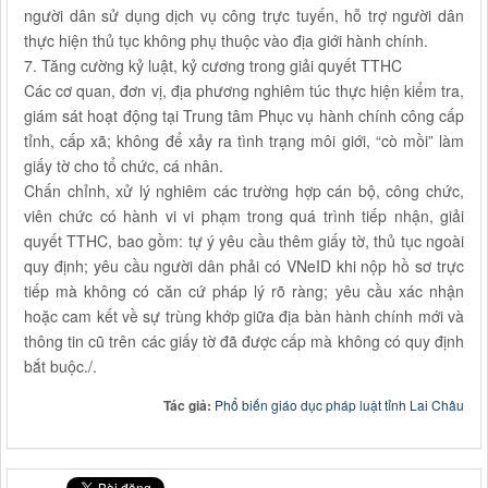
người dân sử dụng dịch vụ công trực tuyến, hỗ trợ người dân
thực hiện thủ tục không phụ thuộc vào địa giới hành chính.
7. Tăng cường kỷ luật, kỷ cương trong giải quyết TTHC
Các cơ quan, đơn vị, địa phương nghiêm túc thực hiện kiểm tra,
giám sát hoạt động tại Trung tâm Phục vụ hành chính công cấp
tỉnh, cấp xã; không để xảy ra tình trạng môi giới, “cò mồi” làm
giấy tờ cho tổ chức, cá nhân.
Chấn chỉnh, xử lý nghiêm các trường hợp cán bộ, công chức,
viên chức có hành vi vi phạm trong quá trình tiếp nhận, giải
quyết TTHC, bao gồm: tự ý yêu cầu thêm giấy tờ, thủ tục ngoài
quy định; yêu cầu người dân phải có VNeID khi nộp hồ sơ trực
tiếp mà không có căn cứ pháp lý rõ ràng; yêu cầu xác nhận
hoặc cam kết về sự trùng khớp giữa địa bàn hành chính mới và
thông tin cũ trên các giấy tờ đã được cấp mà không có quy định
bắt buộc./.
Tác giả:
Phổ biến giáo dục pháp luật tỉnh Lai Châu