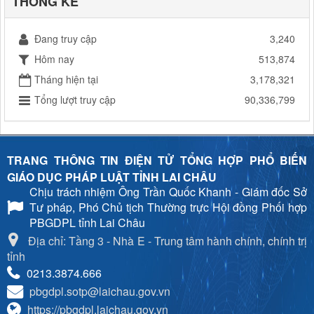
THỐNG KÊ
Đang truy cập
3,240
Hôm nay
513,874
Tháng hiện tại
3,178,321
Tổng lượt truy cập
90,336,799
TRANG THÔNG TIN ĐIỆN TỬ TỔNG HỢP PHỔ BIẾN
GIÁO DỤC PHÁP LUẬT TỈNH LAI CHÂU
Chịu trách nhiệm
Ông Trần Quốc Khanh - Giám đốc Sở
Tư pháp, Phó Chủ tịch Thường trực Hội đồng Phối hợp
PBGDPL tỉnh Lai Châu
Địa chỉ: Tầng 3 - Nhà E - Trung tâm hành chính, chính trị
tỉnh
0213.3874.666
pbgdpl.sotp@laichau.gov.vn
https://pbgdpl.laichau.gov.vn