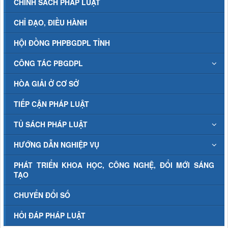
CHÍNH SÁCH PHÁP LUẬT
CHỈ ĐẠO, ĐIỀU HÀNH
HỘI ĐỒNG PHPBGDPL TỈNH
CÔNG TÁC PBGDPL
HÒA GIẢI Ở CƠ SỞ
TIẾP CẬN PHÁP LUẬT
TỦ SÁCH PHÁP LUẬT
HƯỚNG DẪN NGHIỆP VỤ
PHÁT TRIỂN KHOA HỌC, CÔNG NGHỆ, ĐỔI MỚI SÁNG
TẠO
CHUYỂN ĐỔI SỐ
HỎI ĐÁP PHÁP LUẬT