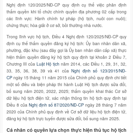
Nghị định 120/2025/NĐ-CP quy định cụ thể việc phân định
thẩm quyền khi tổ chức chính quyền địa phương 02 cấp trong
các lĩnh vực: Hành chính tư pháp (hộ tịch, nuôi con nuôi);
chứng thực; hòa giải ở cơ sở, bồi thường nhà nước.
Trong lĩnh vực hộ tịch, Điều 4 Nghị định 120/2025/NĐ-CP quy
định cụ thể thẩm quyền đăng ký hộ tịch: Ủy ban nhân dân xã,
phường, đặc khu (sau đây gọi là Ủy ban nhân dân cấp xã) thực
hiện thẩm quyền đăng ký hộ tịch quy định tại khoản 2 Điều 7,
Chương III của
Luật Hộ tịch
năm 2014, các Điều 1, 29, 31, 32,
33, 35, 36, 38, 39 và 41 của
Nghị định số 123/2015/NĐ-
CP
ngày 15 tháng 11 năm 2015 của Chính phủ quy định chi tiết
một số điều và biện pháp thi hành Luật Hộ tịch được sửa đổi,
bổ sung năm 2020, 2022, 2025; thẩm quyền khai thác Cơ sở
dữ liệu hộ tịch điện tử, xác nhận thông tin hộ tịch quy định tại
Điều 8 của
Nghị định số 87/2020/NĐ-CP
ngày 28 tháng 7 năm
2020 của Chính phủ quy định về Cơ sở dữ liệu hộ tịch điện tử,
đăng ký hộ tịch trực tuyến được sửa đổi, bổ sung năm 2025.
Cá nhân có quyền lựa chọn thực hiện thủ tục hộ tịch