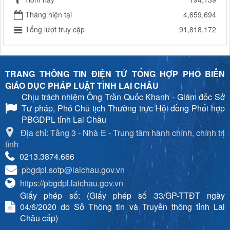
Tháng hiện tại
4,659,694
Tổng lượt truy cập
91,818,172
TRANG THÔNG TIN ĐIỆN TỬ TỔNG HỢP PHỔ BIẾN
GIÁO DỤC PHÁP LUẬT TỈNH LAI CHÂU
Chịu trách nhiệm
Ông Trần Quốc Khanh - Giám đốc Sở
Tư pháp, Phó Chủ tịch Thường trực Hội đồng Phối hợp
PBGDPL tỉnh Lai Châu
Địa chỉ: Tầng 3 - Nhà E - Trung tâm hành chính, chính trị
tỉnh
0213.3874.666
pbgdpl.sotp@laichau.gov.vn
https://pbgdpl.laichau.gov.vn
Giấy phép số: (Giấy phép số 33/GP-TTĐT ngày
04/6/2020 do Sở Thông tin và Truyền thông tỉnh Lai
Châu cấp)