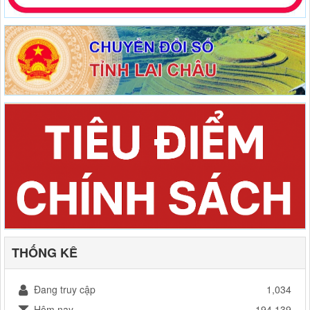
THỐNG KÊ
Đang truy cập
1,034
Hôm nay
194,139