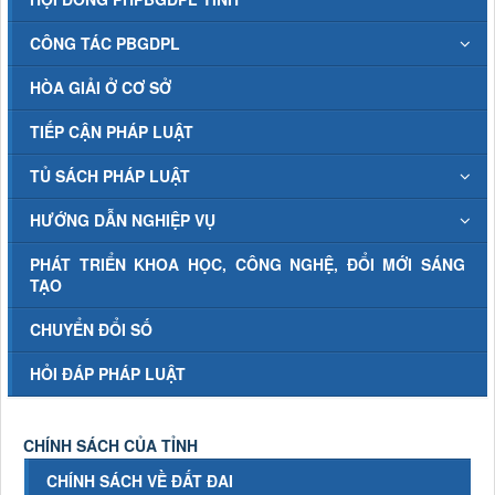
CÔNG TÁC PBGDPL
HÒA GIẢI Ở CƠ SỞ
TIẾP CẬN PHÁP LUẬT
TỦ SÁCH PHÁP LUẬT
HƯỚNG DẪN NGHIỆP VỤ
PHÁT TRIỂN KHOA HỌC, CÔNG NGHỆ, ĐỔI MỚI SÁNG
TẠO
CHUYỂN ĐỔI SỐ
HỎI ĐÁP PHÁP LUẬT
CHÍNH SÁCH CỦA TỈNH
CHÍNH SÁCH VỀ ĐẤT ĐAI