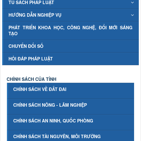
TỦ SÁCH PHÁP LUẬT
HƯỚNG DẪN NGHIỆP VỤ
PHÁT TRIỂN KHOA HỌC, CÔNG NGHỆ, ĐỔI MỚI SÁNG
TẠO
CHUYỂN ĐỔI SỐ
HỎI ĐÁP PHÁP LUẬT
CHÍNH SÁCH CỦA TỈNH
CHÍNH SÁCH VỀ ĐẤT ĐAI
CHÍNH SÁCH NÔNG - LÂM NGHIỆP
CHÍNH SÁCH AN NINH, QUỐC PHÒNG
CHÍNH SÁCH TÀI NGUYÊN, MÔI TRƯỜNG