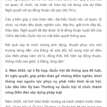
cơ quan, tổ chức, cá nhân về toàn bộ nội dung của dự thảo
Nghị quyết với sự đồng thuận rất cao (99,75%).
Các ý kiến góp ý của nhân dân, đại biểu Quốc hội, cơ quan, tổ
chức, cá nhân đều được nghiên cứu, tiếp thu, giải trình đầy đủ,
thấu đáo. Nghị quyết đã đạt được tỷ lệ đồng thuận tuyệt đối của
100% đại biểu Quốc hội có mặt biểu quyết thông qua.
Kết quả này là minh chứng sinh động, thuyết phục cho chủ
trương đúng đắn của Đảng về sửa đổi, bổ sung một số điều
của Hiến pháp năm 2013, đồng thời, thể hiện sự đồng thuận,
thống nhất cao giữa “ý Đảng, lòng dân”.
2. Năm 2025, tại 3 Kỳ họp, Quốc hội đã thông qua 89 luật,
91 nghị quyết, góp phần tháo gỡ những điểm nghẽn, khơi
thông mọi nguồn lực phục vụ phát triển kinh tế-xã hội.
Lần đầu tiên Ủy ban Thường vụ Quốc hội tổ chức thành
công Diễn đàn xây dựng pháp luật
Năm 2025, với tinh thần khẩn trương và trách nhiệm trước nhân
dân, Quốc hội và Ủy ban Thường vụ Quốc hội đã tập trung cao