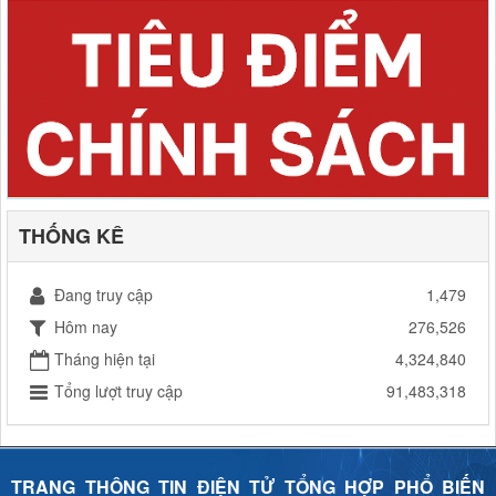
THỐNG KÊ
Đang truy cập
1,479
Hôm nay
276,526
Tháng hiện tại
4,324,840
Tổng lượt truy cập
91,483,318
TRANG THÔNG TIN ĐIỆN TỬ TỔNG HỢP PHỔ BIẾN