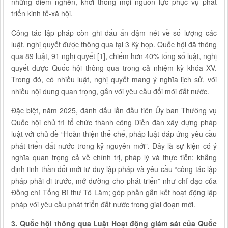
những điểm nghẽn, khơi thông mọi nguồn lực phục vụ phát
triển kinh tế-xã hội.
Công tác lập pháp còn ghi dấu ấn đậm nét về số lượng các
luật, nghị quyết được thông qua tại 3 Kỳ họp. Quốc hội đã thông
qua 89 luật, 91 nghị quyết [1], chiếm hơn 40% tổng số luật, nghị
quyết được Quốc hội thông qua trong cả nhiệm kỳ khóa XV.
Trong đó, có nhiều luật, nghị quyết mang ý nghĩa lịch sử, với
nhiều nội dung quan trọng, gắn với yêu cầu đổi mới đất nước.
Đặc biệt, năm 2025, đánh dấu lần đầu tiên Ủy ban Thường vụ
Quốc hội chủ trì tổ chức thành công Diễn đàn xây dựng pháp
luật với chủ đề “Hoàn thiện thể chế, pháp luật đáp ứng yêu cầu
phát triển đất nước trong kỷ nguyên mới”. Đây là sự kiện có ý
nghĩa quan trọng cả về chính trị, pháp lý và thực tiễn; khẳng
định tinh thần đổi mới tư duy lập pháp và yêu cầu “công tác lập
pháp phải đi trước, mở đường cho phát triển” như chỉ đạo của
Đồng chí Tổng Bí thư Tô Lâm; góp phần gắn kết hoạt động lập
pháp với yêu cầu phát triển đất nước trong giai đoạn mới.
3. Quốc hội thông qua Luật Hoạt động giám sát của Quốc