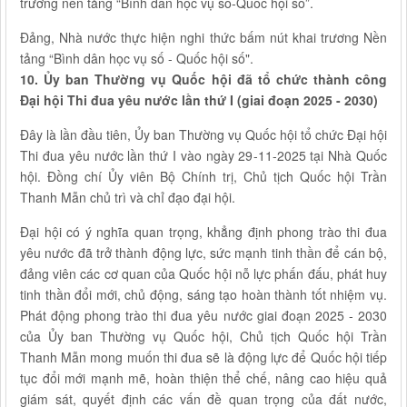
trương nền tảng “Bình dân học vụ số-Quốc hội số”.
Đảng, Nhà nước thực hiện nghi thức bấm nút khai trương Nền
tảng “Bình dân học vụ số - Quốc hội số".
10. Ủy ban Thường vụ Quốc hội đã tổ chức thành công
Đại hội Thi đua yêu nước lần thứ I (giai đoạn 2025 - 2030)
Đây là lần đầu tiên, Ủy ban Thường vụ Quốc hội tổ chức Đại hội
Thi đua yêu nước lần thứ I vào ngày 29-11-2025 tại Nhà Quốc
hội. Đồng chí Ủy viên Bộ Chính trị, Chủ tịch Quốc hội Trần
Thanh Mẫn chủ trì và chỉ đạo đại hội.
Đại hội có ý nghĩa quan trọng, khẳng định phong trào thi đua
yêu nước đã trở thành động lực, sức mạnh tinh thần để cán bộ,
đảng viên các cơ quan của Quốc hội nỗ lực phấn đấu, phát huy
tinh thần đổi mới, chủ động, sáng tạo hoàn thành tốt nhiệm vụ.
Phát động phong trào thi đua yêu nước giai đoạn 2025 - 2030
của Ủy ban Thường vụ Quốc hội, Chủ tịch Quốc hội Trần
Thanh Mẫn mong muốn thi đua sẽ là động lực để Quốc hội tiếp
tục đổi mới mạnh mẽ, hoàn thiện thể chế, nâng cao hiệu quả
giám sát, quyết định các vấn đề quan trọng của đất nước,