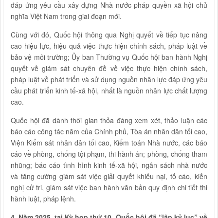
đáp ứng yêu cầu xây dựng Nhà nước pháp quyền xã hội chủ
nghĩa Việt Nam trong giai đoạn mới.
Cùng với đó, Quốc hội thông qua Nghị quyết về tiếp tục nâng
cao hiệu lực, hiệu quả việc thực hiện chính sách, pháp luật về
bảo vệ môi trường; Ủy ban Thường vụ Quốc hội ban hành Nghị
quyết về giám sát chuyên đề về việc thực hiện chính sách,
pháp luật về phát triển và sử dụng nguồn nhân lực đáp ứng yêu
cầu phát triển kinh tế-xã hội, nhất là nguồn nhân lực chất lượng
cao.
Quốc hội đã dành thời gian thỏa đáng xem xét, thảo luận các
báo cáo công tác năm của Chính phủ, Tòa án nhân dân tối cao,
Viện Kiểm sát nhân dân tối cao, Kiểm toán Nhà nước, các báo
cáo về phòng, chống tội phạm, thi hành án; phòng, chống tham
nhũng; báo cáo tình hình kinh tế-xã hội, ngân sách nhà nước
và tăng cường giám sát việc giải quyết khiếu nại, tố cáo, kiến
nghị cử tri, giám sát việc ban hành văn bản quy định chi tiết thi
hành luật, pháp lệnh.
4. Năm 2025, tại Kỳ họp thứ 10, Quốc hội đã “lập kỷ lục” về