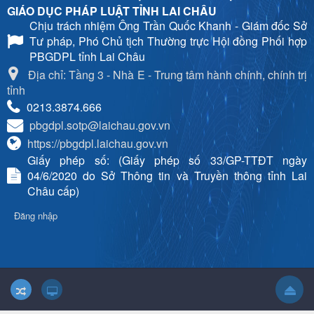
GIÁO DỤC PHÁP LUẬT TỈNH LAI CHÂU
Chịu trách nhiệm
Ông Trần Quốc Khanh - Giám đốc Sở
Tư pháp, Phó Chủ tịch Thường trực Hội đồng Phối hợp
PBGDPL tỉnh Lai Châu
Địa chỉ: Tầng 3 - Nhà E - Trung tâm hành chính, chính trị
tỉnh
0213.3874.666
pbgdpl.sotp@laichau.gov.vn
https://pbgdpl.laichau.gov.vn
Giấy phép số: (Giấy phép số 33/GP-TTĐT ngày
04/6/2020 do Sở Thông tin và Truyền thông tỉnh Lai
Châu cấp)
Đăng nhập