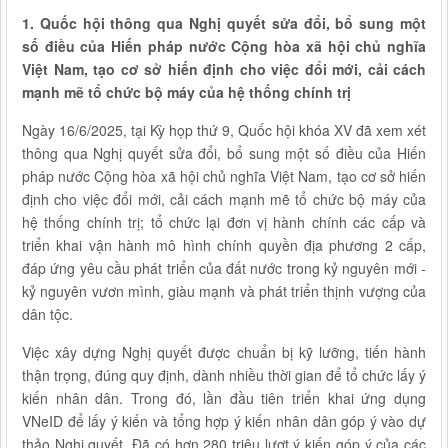
1. Quốc hội thông qua Nghị quyết sửa đổi, bổ sung một
số điều của Hiến pháp nước Cộng hòa xã hội chủ nghĩa
Việt Nam, tạo cơ sở hiến định cho việc đổi mới, cải cách
mạnh mẽ tổ chức bộ máy của hệ thống chính trị
Ngày 16/6/2025, tại Kỳ họp thứ 9, Quốc hội khóa XV đã xem xét
thông qua Nghị quyết sửa đổi, bổ sung một số điều của Hiến
pháp nước Cộng hòa xã hội chủ nghĩa Việt Nam, tạo cơ sở hiến
định cho việc đổi mới, cải cách mạnh mẽ tổ chức bộ máy của
hệ thống chính trị; tổ chức lại đơn vị hành chính các cấp và
triển khai vận hành mô hình chính quyền địa phương 2 cấp,
đáp ứng yêu cầu phát triển của đất nước trong kỷ nguyên mới -
kỷ nguyên vươn mình, giàu mạnh và phát triển thịnh vượng của
dân tộc.
Việc xây dựng Nghị quyết được chuẩn bị kỹ lưỡng, tiến hành
thận trọng, đúng quy định, dành nhiều thời gian để tổ chức lấy ý
kiến nhân dân. Trong đó, lần đầu tiên triển khai ứng dụng
VNeID để lấy ý kiến và tổng hợp ý kiến nhân dân góp ý vào dự
thảo Nghị quyết. Đã có hơn 280 triệu lượt ý kiến góp ý của các