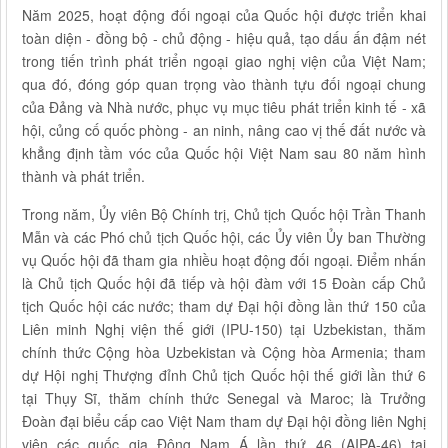
Năm 2025, hoạt động đối ngoại của Quốc hội được triển khai
toàn diện - đồng bộ - chủ động - hiệu quả, tạo dấu ấn đậm nét
trong tiến trình phát triển ngoại giao nghị viện của Việt Nam;
qua đó, đóng góp quan trọng vào thành tựu đối ngoại chung
của Đảng và Nhà nước, phục vụ mục tiêu phát triển kinh tế - xã
hội, củng cố quốc phòng - an ninh, nâng cao vị thế đất nước và
khẳng định tầm vóc của Quốc hội Việt Nam sau 80 năm hình
thành và phát triển.
Trong năm,
Ủy viên Bộ Chính trị, Chủ tịch Quốc hội Trần Thanh
Mẫn và các Phó chủ tịch Quốc hội, các Ủy viên Ủy ban Thường
vụ Quốc hội đã tham gia nhiều hoạt động đối ngoại. Điểm nhấn
là Chủ tịch Quốc hội đã tiếp và hội đàm với 15 Đoàn cấp Chủ
tịch Quốc hội các nước; tham dự Đại hội đồng lần thứ 150 của
Liên minh Nghị viện thế giới (IPU-150) tại Uzbekistan, thăm
chính thức Cộng hòa Uzbekistan và Cộng hòa Armenia; tham
dự Hội nghị Thượng đỉnh Chủ tịch Quốc hội thế giới lần thứ 6
tại Thụy Sĩ, thăm chính thức Senegal và Maroc; là Trưởng
Đoàn đại biểu cấp cao Việt Nam tham dự Đại hội đồng liên Nghị
viện các quốc gia Đông Nam Á lần thứ 46 (AIPA-46) tại