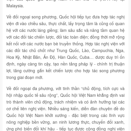
Malaysia.
Về đối ngoại song phương, Quốc hội tiếp tục đưa hợp tác nghị
viện đi vào chiều sâu, thực chất, lấy trọng tâm là củng cố quan
hệ với các nước láng giềng; làm sâu sắc và nâng tầm quan hệ
với các đối tác chiến lược, đối tác toàn diện; đồng thời mở rộng
kết nối với các nước bạn bè truyền thống. Hợp tác nghị viện với
các đối tác chủ chốt như Trung Quốc, Lào, Campuchia, Nga,
Hoa Kỳ, Nhật Bản, Ấn Độ, Hàn Quốc, Cuba… được duy trì ổn
định, ngày càng tin cậy, tạo nền tảng pháp lý - chính trị thuận
lợi, tăng cường gắn kết chiến lược cho hợp tác song phương
trong giai đoạn mới.
Về đối ngoại đa phương, với tinh thần “chủ động, tích cực và
hội nhập quốc tế sâu rộng”, Quốc hội Việt Nam khẳng định vai
trò thành viên chủ động, trách nhiệm và có ảnh hưởng tại các
cơ chế liên nghị viện. Nhiều sáng kiến, diễn đàn chuyên đề do
Quốc hội Việt Nam khởi xướng - đặc biệt trong các lĩnh vực
nông nghiệp bền vững, an ninh lương thực, chuyển đổi xanh,
ứng phó biến đổi khí hậu - tiếp tục được cộng đồng nghị viện