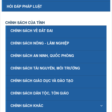
HỎI ĐÁP PHÁP LUẬT
CHÍNH SÁCH CỦA TỈNH
CHÍNH SÁCH VỀ ĐẤT ĐAI
CHÍNH SÁCH NÔNG - LÂM NGHIỆP
CHÍNH SÁCH AN NINH, QUỐC PHÒNG
CHÍNH SÁCH TÀI NGUYÊN, MÔI TRƯỜNG
CHÍNH SÁCH GIÁO DỤC VÀ ĐÀO TẠO
CHÍNH SÁCH DÂN TỘC, TÔN GIÁO
CHÍNH SÁCH KHÁC