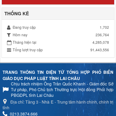
THỐNG KÊ
Đang truy cập
1,702
Hôm nay
236,764
Tháng hiện tại
4,285,078
Tổng lượt truy cập
91,443,556
TRANG THÔNG TIN ĐIỆN TỬ TỔNG HỢP PHỔ BIẾN
GIÁO DỤC PHÁP LUẬT TỈNH LAI CHÂU
Chịu trách nhiệm
Ông Trần Quốc Khanh - Giám đốc Sở
Tư pháp, Phó Chủ tịch Thường trực Hội đồng Phối hợp
PBGDPL tỉnh Lai Châu
Địa chỉ: Tầng 3 - Nhà E - Trung tâm hành chính, chính trị
tỉnh
0213.3874.666