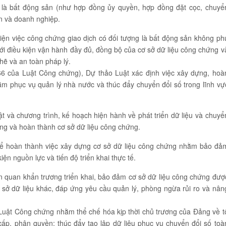
ếp là bất động sản (như hợp đồng ủy quyền, hợp đồng đặt cọc, chuyể
ân và doanh nghiệp.
 hiện việc công chứng giao dịch có đối tượng là bất động sản không ph
với điều kiện vận hành đầy đủ, đồng bộ của cơ sở dữ liệu công chứng v
chẽ và an toàn pháp lý.
66 của Luật Công chứng), Dự thảo Luật xác định việc xây dựng, hoà
hằm phục vụ quản lý nhà nước và thúc đẩy chuyển đổi số trong lĩnh vự
t và chương trình, kế hoạch hiện hành về phát triển dữ liệu và chuyể
ựng và hoàn thành cơ sở dữ liệu công chứng.
thể hoàn thành việc xây dựng cơ sở dữ liệu công chứng nhằm bảo đả
kiện nguồn lực và tiến độ triển khai thực tế.
n quan khẩn trương triển khai, bảo đảm cơ sở dữ liệu công chứng đượ
ơ sở dữ liệu khác, đáp ứng yêu cầu quản lý, phòng ngừa rủi ro và nân
 Luật Công chứng nhằm thể chế hóa kịp thời chủ trương của Đảng về t
p, phân quyền; thúc đẩy tạo lập dữ liệu phục vụ chuyển đổi số toà