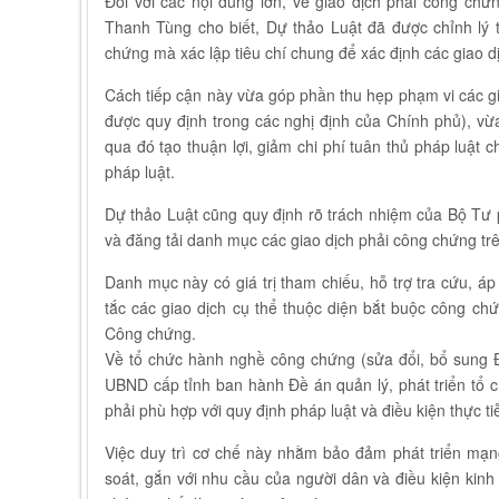
Đối với các nội dung lớn, về giao dịch phải công ch
Thanh Tùng cho biết, Dự thảo Luật đã được chỉnh lý
chứng mà xác lập tiêu chí chung để xác định các giao 
Cách tiếp cận này vừa góp phần thu hẹp phạm vi các gi
được quy định trong các nghị định của Chính phủ), vừ
qua đó tạo thuận lợi, giảm chi phí tuân thủ pháp luật
pháp luật.
Dự thảo Luật cũng quy định rõ trách nhiệm của Bộ Tư p
và đăng tải danh mục các giao dịch phải công chứng trê
Danh mục này có giá trị tham chiếu, hỗ trợ tra cứu, 
tắc các giao dịch cụ thể thuộc diện bắt buộc công chứ
Công chứng.
Về tổ chức hành nghề công chứng (sửa đổi, bổ sung Đ
UBND cấp tỉnh ban hành Đề án quản lý, phát triển tổ
phải phù hợp với quy định pháp luật và điều kiện thực t
Việc duy trì cơ chế này nhằm bảo đảm phát triển mạ
soát, gắn với nhu cầu của người dân và điều kiện kinh