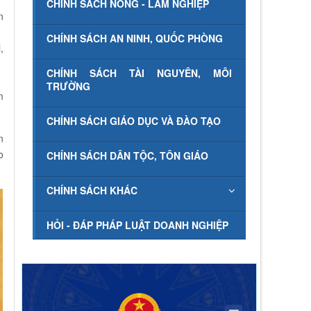
CHÍNH SÁCH NÔNG - LÂM NGHIỆP
n
CHÍNH SÁCH AN NINH, QUỐC PHÒNG
,
CHÍNH SÁCH TÀI NGUYÊN, MÔI
TRƯỜNG
m
CHÍNH SÁCH GIÁO DỤC VÀ ĐÀO TẠO
n
o
CHÍNH SÁCH DÂN TỘC, TÔN GIÁO
CHÍNH SÁCH KHÁC
HỎI - ĐÁP PHÁP LUẬT DOANH NGHIỆP