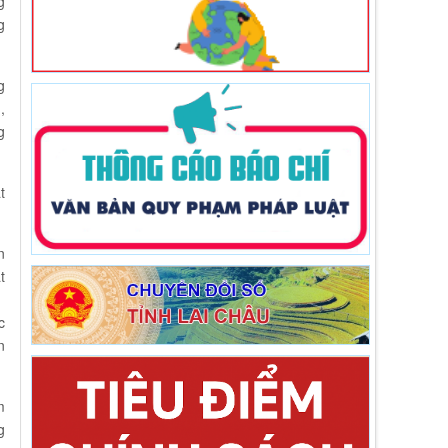
g
g
g
,
g
t
n
t
c
n
m
g