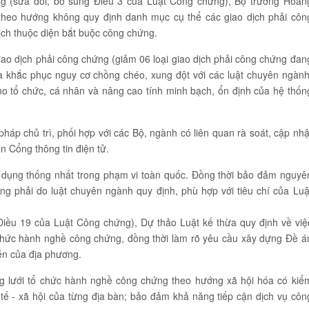
ứng (sửa đổi, bổ sung Điều 3 của Luật Công chứng), Bộ trưởng Hoàn
 theo hướng không quy định danh mục cụ thể các giao dịch phải côn
dịch thuộc diện bắt buộc công chứng.
ao dịch phải công chứng (giảm 06 loại giao dịch phải công chứng đan
a khắc phục nguy cơ chồng chéo, xung đột với các luật chuyên ngành
 cho tổ chức, cá nhân và nâng cao tính minh bạch, ổn định của hệ thốn
háp chủ trì, phối hợp với các Bộ, ngành có liên quan rà soát, cập nhậ
n Cổng thông tin điện tử.
áp dụng thống nhất trong phạm vi toàn quốc. Đồng thời bảo đảm nguyê
ng phải do luật chuyên ngành quy định, phù hợp với tiêu chí của Luậ
iều 19 của Luật Công chứng), Dự thảo Luật kế thừa quy định về việ
 chức hành nghề công chứng, đồng thời làm rõ yêu cầu xây dựng Đề á
iễn của địa phương.
ng lưới tổ chức hành nghề công chứng theo hướng xã hội hóa có kiể
 tế - xã hội của từng địa bàn; bảo đảm khả năng tiếp cận dịch vụ côn