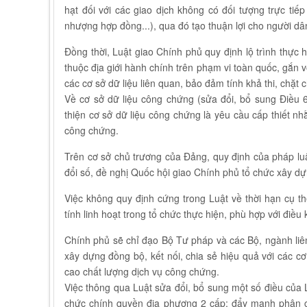
hạt đối với các giao dịch không có đối tượng trực ti
nhượng hợp đồng...), qua đó tạo thuận lợi cho người d
Đồng thời, Luật giao Chính phủ quy định lộ trình thực
thuộc địa giới hành chính trên phạm vi toàn quốc, gắn 
các cơ sở dữ liệu liên quan, bảo đảm tính khả thi, chặt 
Về cơ sở dữ liệu công chứng (sửa đổi, bổ sung Điều 
thiện cơ sở dữ liệu công chứng là yêu cầu cấp thiết n
công chứng.
Trên cơ sở chủ trương của Đảng, quy định của pháp luậ
đổi số, đề nghị Quốc hội giao Chính phủ tổ chức xây d
Việc không quy định cứng trong Luật về thời hạn cụ 
tính linh hoạt trong tổ chức thực hiện, phù hợp với điều 
Chính phủ sẽ chỉ đạo Bộ Tư pháp và các Bộ, ngành liê
xây dựng đồng bộ, kết nối, chia sẻ hiệu quả với các c
cao chất lượng dịch vụ công chứng.
Việc thông qua Luật sửa đổi, bổ sung một số điều của
chức chính quyền địa phương 2 cấp; đẩy mạnh phân cấ