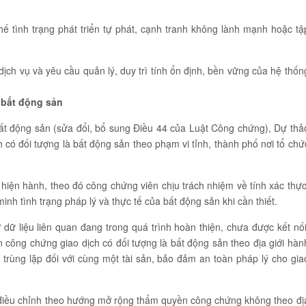
ế tình trạng phát triển tự phát, cạnh tranh không lành mạnh hoặc tậ
ịch vụ và yêu cầu quản lý, duy trì tính ổn định, bền vững của hệ thốn
 bất động sản
ất động sản (sửa đổi, bổ sung Điều 44 của Luật Công chứng), Dự thả
 có đối tượng là bất động sản theo phạm vi tỉnh, thành phố nơi tổ chứ
iện hành, theo đó công chứng viên chịu trách nhiệm về tính xác thực
inh tình trạng pháp lý và thực tế của bất động sản khi cần thiết.
 dữ liệu liên quan đang trong quá trình hoàn thiện, chưa được kết nối
n công chứng giao dịch có đối tượng là bất động sản theo địa giới hàn
g trùng lặp đối với cùng một tài sản, bảo đảm an toàn pháp lý cho gia
ã điều chỉnh theo hướng mở rộng thẩm quyền công chứng không theo đị