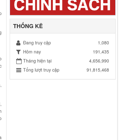
p
THỐNG KÊ
g
Đang truy cập
1,080
Hôm nay
191,435
o
Tháng hiện tại
4,656,990
c
Tổng lượt truy cập
91,815,468
,
,
h
o
a